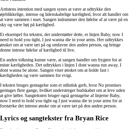
Artistens intention med sangen synes at være at udtrykke den
øjeblikkelige, intense og lidenskabelige kærlighed, hvor alt handler om
at være sammen i nuet. Sangen indrammer den følelse af at være på en
sky og være høj på kærlighed.
Et eksempel fra teksten, der understøtter dette, er linjen Baby, now I
need to hold you tight, I just wanna die in your arms. Her udtrykkes
ønsket om at være tæt på og omfavne den anden person, og bringe
denne intense følelse af kærlighed til live.
En anden tolkning kunne være, at sangen handler om frygten for at
miste kærligheden. Det udtrykkes i linjen I dont wanna run away, I
dont wanna be alone. Sangen viser ønsket om at holde fast i
kærligheden og være sammen for evigt.
I teksten bruges gentagelse som et stilistisk greb, hvor No promises
gentages flere gange, hvilket understreger budskabet om at leve uden
at give løfter. Sangteksten bruger også gentagelse af linjerne Baby,
now I need to hold you tight og I just wanna die in your arms for at
forstærke det intense ønske om at være tæt på den anden person.
Lyrics og sangtekster fra Bryan Rice