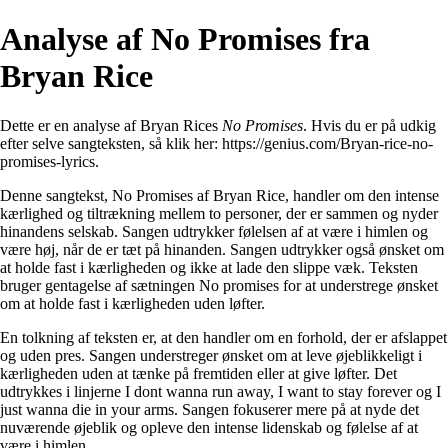
Analyse af No Promises fra
Bryan Rice
Dette er en analyse af Bryan Rices
No Promises
. Hvis du er på udkig
efter selve sangteksten, så klik her:
https://genius.com/Bryan-rice-no-
promises-lyrics
.
Denne sangtekst, No Promises af Bryan Rice, handler om den intense
kærlighed og tiltrækning mellem to personer, der er sammen og nyder
hinandens selskab. Sangen udtrykker følelsen af at være i himlen og
være høj, når de er tæt på hinanden. Sangen udtrykker også ønsket om
at holde fast i kærligheden og ikke at lade den slippe væk. Teksten
bruger gentagelse af sætningen No promises for at understrege ønsket
om at holde fast i kærligheden uden løfter.
En tolkning af teksten er, at den handler om en forhold, der er afslappet
og uden pres. Sangen understreger ønsket om at leve øjeblikkeligt i
kærligheden uden at tænke på fremtiden eller at give løfter. Det
udtrykkes i linjerne I dont wanna run away, I want to stay forever og I
just wanna die in your arms. Sangen fokuserer mere på at nyde det
nuværende øjeblik og opleve den intense lidenskab og følelse af at
være i himlen.