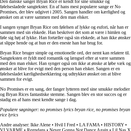
Den danske sanger Bryan Rice er kendt for sine smukke og
følelsesladede sangtekster. En af hans mest populære sange er No
Promises, der blev udgivet i 2005. Sangen handler om kærlighed og
ønsket om at være sammen med den man elsker.
I sangen synger Bryan Rice om følelsen af lykke og eufori, når han er
sammen med sin elskede. Han beskriver det som at være i himlen og
føle sig høj af lykke. Han fortæller også sin elskede, at han ikke ønsker
at slippe hende og at hun er den eneste han har brug for.
Bryan Rice bruger simple og emotionelle ord, der nemt kan relatere til.
Sangteksten er fyldt med romantik og længsel efter at være sammen
med den man elsker. Han synger også om ikke at ønske at løbe væk og
ønsker at blive for evigt med den person han elsker. Sangen er en
følelsesladet kærlighedserklæring og udtrykker ønsket om at blive
sammen for evigt.
No Promises er en sang, der fanger lytteren med sine smukke melodier
og Bryan Rices fantastiske stemme. Sangen blev en stor succes og er
stadig en af hans mest kendte sange i dag.
Populære søgninger: no promises lyrics bryan rice, no promises bryan
rice lyrics
Andre analyser:
Ikke Alene
•
Hvil I Fred
•
LA FAMA
•
HISTORY
•
VI VARME
•
Regndans
•
Never Gonna Not Dance Again
•
Lil Nas X