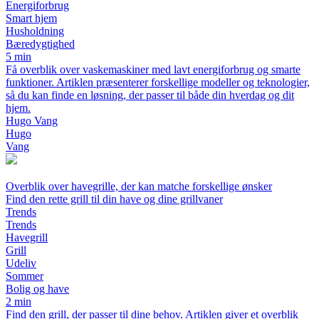
Energiforbrug
Smart hjem
Husholdning
Bæredygtighed
5 min
Få overblik over vaskemaskiner med lavt energiforbrug og smarte
funktioner. Artiklen præsenterer forskellige modeller og teknologier,
så du kan finde en løsning, der passer til både din hverdag og dit
hjem.
Hugo Vang
Hugo
Vang
Overblik over havegrille, der kan matche forskellige ønsker
Find den rette grill til din have og dine grillvaner
Trends
Trends
Havegrill
Grill
Udeliv
Sommer
Bolig og have
2 min
Find den grill, der passer til dine behov. Artiklen giver et overblik