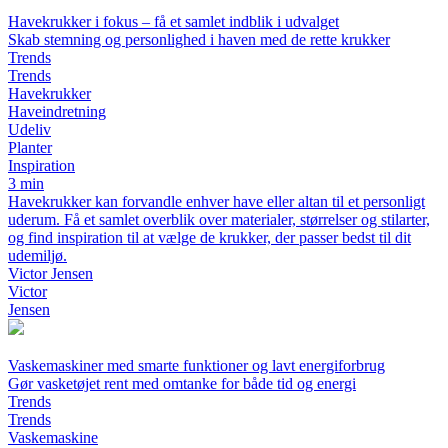
Havekrukker i fokus – få et samlet indblik i udvalget
Skab stemning og personlighed i haven med de rette krukker
Trends
Trends
Havekrukker
Haveindretning
Udeliv
Planter
Inspiration
3 min
Havekrukker kan forvandle enhver have eller altan til et personligt
uderum. Få et samlet overblik over materialer, størrelser og stilarter,
og find inspiration til at vælge de krukker, der passer bedst til dit
udemiljø.
Victor Jensen
Victor
Jensen
Vaskemaskiner med smarte funktioner og lavt energiforbrug
Gør vasketøjet rent med omtanke for både tid og energi
Trends
Trends
Vaskemaskine