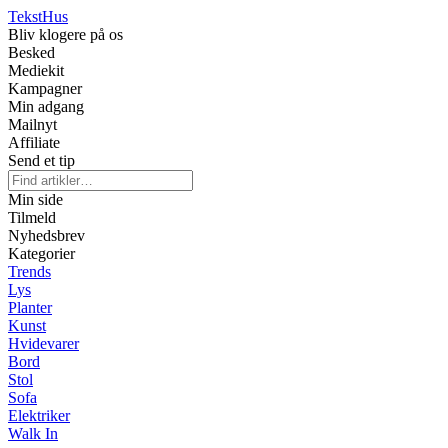
Tekst
Hus
Bliv klogere på os
Besked
Mediekit
Kampagner
Min adgang
Mailnyt
Affiliate
Send et tip
Min side
Tilmeld
Nyhedsbrev
Kategorier
Trends
Lys
Planter
Kunst
Hvidevarer
Bord
Stol
Sofa
Elektriker
Walk In