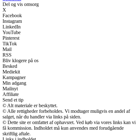
Del og vis omsorg
X
Facebook
Instagram
LinkedIn
YouTube
Pinterest
TikTok
Mail
RSS
Bliv klogere på os
Besked
Mediekit
Kampagner
Min adgang
Mailnyt
Affiliate
Send et tip
© Alt materiale er beskyttet.
© Alle rettigheder forbeholdes. Vi modtager muligvis en andel af
salget, når du handler via links på siden.
© Dette site er omfattet af ophavsret. Ved køb via vores links kan vi
få kommission. Indholdet må kun anvendes med forudgående
skriftlig aftale.
Links i indholdet