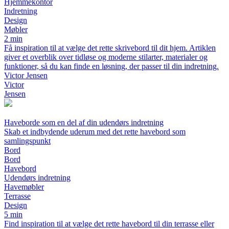
Hjemmekontor
Indretning
Design
Møbler
2 min
Få inspiration til at vælge det rette skrivebord til dit hjem. Artiklen
giver et overblik over tidløse og moderne stilarter, materialer og
funktioner, så du kan finde en løsning, der passer til din indretning.
Victor Jensen
Victor
Jensen
Haveborde som en del af din udendørs indretning
Skab et indbydende uderum med det rette havebord som
samlingspunkt
Bord
Bord
Havebord
Udendørs indretning
Havemøbler
Terrasse
Design
5 min
Find inspiration til at vælge det rette havebord til din terrasse eller