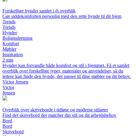
Forskellige hynder samlet i ét overblik
Gør siddekomforten personlig med den rette hynde til dit hjem
Trends
Trends
Hynder
Boligindretning
Komfort
Møbler
Inspiration
2 min
Hynder kan forvandle både komfort og stil i hjemmet. Få et samlet
overblik over forskellige typer, materialer og anvendelser, så du
lettere kan finde den hynde, der passer til dine møbler og dit behov.
Victor Jensen
Victor
Jensen
Overblik over skriveborde i tidløse og moderne stilarter
Find det skrivebord der matcher din stil og dit arbejdsbehov
Bord
Bord
Skrivebord