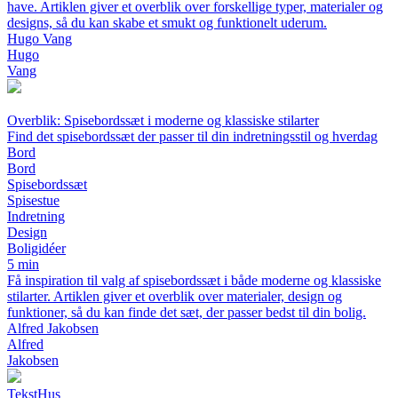
have. Artiklen giver et overblik over forskellige typer, materialer og
designs, så du kan skabe et smukt og funktionelt uderum.
Hugo Vang
Hugo
Vang
Overblik: Spisebordssæt i moderne og klassiske stilarter
Find det spisebordssæt der passer til din indretningsstil og hverdag
Bord
Bord
Spisebordssæt
Spisestue
Indretning
Design
Boligidéer
5 min
Få inspiration til valg af spisebordssæt i både moderne og klassiske
stilarter. Artiklen giver et overblik over materialer, design og
funktioner, så du kan finde det sæt, der passer bedst til din bolig.
Alfred Jakobsen
Alfred
Jakobsen
Tekst
Hus