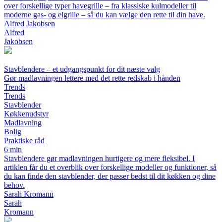
over forskellige typer havegrille – fra klassiske kulmodeller til
moderne gas- og elgrille – så du kan vælge den rette til din have.
Alfred Jakobsen
Alfred
Jakobsen
Stavblendere – et udgangspunkt for dit næste valg
Gør madlavningen lettere med det rette redskab i hånden
Trends
Trends
Stavblender
Køkkenudstyr
Madlavning
Bolig
Praktiske råd
6 min
Stavblendere gør madlavningen hurtigere og mere fleksibel. I
artiklen får du et overblik over forskellige modeller og funktioner, så
du kan finde den stavblender, der passer bedst til dit køkken og dine
behov.
Sarah Kromann
Sarah
Kromann