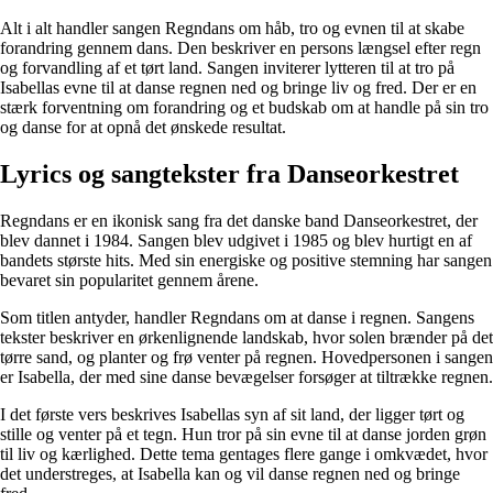
Alt i alt handler sangen Regndans om håb, tro og evnen til at skabe
forandring gennem dans. Den beskriver en persons længsel efter regn
og forvandling af et tørt land. Sangen inviterer lytteren til at tro på
Isabellas evne til at danse regnen ned og bringe liv og fred. Der er en
stærk forventning om forandring og et budskab om at handle på sin tro
og danse for at opnå det ønskede resultat.
Lyrics og sangtekster fra Danseorkestret
Regndans er en ikonisk sang fra det danske band Danseorkestret, der
blev dannet i 1984. Sangen blev udgivet i 1985 og blev hurtigt en af
bandets største hits. Med sin energiske og positive stemning har sangen
bevaret sin popularitet gennem årene.
Som titlen antyder, handler Regndans om at danse i regnen. Sangens
tekster beskriver en ørkenlignende landskab, hvor solen brænder på det
tørre sand, og planter og frø venter på regnen. Hovedpersonen i sangen
er Isabella, der med sine danse bevægelser forsøger at tiltrække regnen.
I det første vers beskrives Isabellas syn af sit land, der ligger tørt og
stille og venter på et tegn. Hun tror på sin evne til at danse jorden grøn
til liv og kærlighed. Dette tema gentages flere gange i omkvædet, hvor
det understreges, at Isabella kan og vil danse regnen ned og bringe