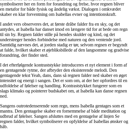
symboliserer her en form for forandring og frelse, hvor regnen bliver
en metafor for både fysisk og åndelig vækst. Dialogen i omkvædet
skaber en klar forventning om Isabellas evner og intentionskraft.
I andet vers observeres det, at første dråbe falder fra en sky, og det
antydes, at Isabella har danset imod en længere tid for at bede om regn
til sin by. Regnen falder stille på hendes skulder og kind, og det
understreger hendes forbindelse med naturen og den ventende jord.
Samtidig nævnes det, at jorden stadig er tør, selvom regnen er begyndt
at falde, hvilket skaber et øjebliksbillede af den langsomme og gradvise
forandring, der finder sted.
I det efterfølgende kontraststykke introduceres et nyt element i form af
en gentagende rytme, der afbryder den eksisterende melodi. Den
gentagende tekst Yeah, dans, dans så regnen falder ned skaber en øget
intensitet og energi i sangen. Det er som om, at der her opfordres til en
udfoldelse af følelser og handling. Kontraststykket fungerer som en
slags klimaks og pointerer budskabet om, at Isabella kan danse regnen
ned.
Sangens outrotedenserende som regn, mens Isabella gentages som et
mantra. Den gentagelse skaber en fornemmelse af både meditation og
udbrud af følelser. Sangen afsluttes med en gentagelse af linjen Se
regnen falder, hvilket symboliserer en opfyldelse af Isabellas ønsker og
håb.