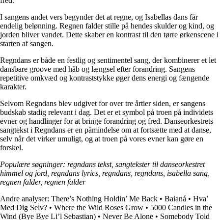
fred.
I sangens andet vers begynder det at regne, og Isabellas dans får
endelig belønning. Regnen falder stille på hendes skulder og kind, og
jorden bliver vandet. Dette skaber en kontrast til den tørre ørkenscene i
starten af sangen.
Regndans er både en festlig og sentimentel sang, der kombinerer et let
dansbare groove med håb og længsel efter forandring. Sangens
repetitive omkvæd og kontraststykke øger dens energi og fængende
karakter.
Selvom Regndans blev udgivet for over tre årtier siden, er sangens
budskab stadig relevant i dag. Det er et symbol på troen på individets
evner og handlinger for at bringe forandring og fred. Danseorkestrets
sangtekst i Regndans er en påmindelse om at fortsætte med at danse,
selv når det virker umuligt, og at troen på vores evner kan gøre en
forskel.
Populære søgninger: regndans tekst, sangtekster til danseorkestret
himmel og jord, regndans lyrics, regndans, regndans, isabella sang,
regnen falder, regnen falder
Andre analyser:
There’s Nothing Holdin’ Me Back
•
Baianá
•
Hva’
Med Dig Selv?
•
Where the Wild Roses Grow
•
5000 Candles in the
Wind (Bye Bye Li’l Sebastian)
•
Never Be Alone
•
Somebody Told