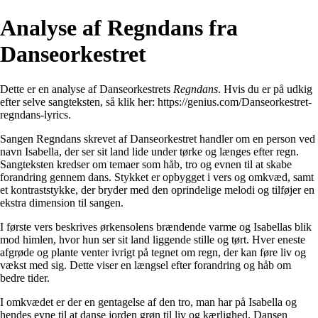
Analyse af Regndans fra
Danseorkestret
Dette er en analyse af Danseorkestrets
Regndans
. Hvis du er på udkig
efter selve sangteksten, så klik her:
https://genius.com/Danseorkestret-
regndans-lyrics
.
Sangen Regndans skrevet af Danseorkestret handler om en person ved
navn Isabella, der ser sit land lide under tørke og længes efter regn.
Sangteksten kredser om temaer som håb, tro og evnen til at skabe
forandring gennem dans. Stykket er opbygget i vers og omkvæd, samt
et kontraststykke, der bryder med den oprindelige melodi og tilføjer en
ekstra dimension til sangen.
I første vers beskrives ørkensolens brændende varme og Isabellas blik
mod himlen, hvor hun ser sit land liggende stille og tørt. Hver eneste
afgrøde og plante venter ivrigt på tegnet om regn, der kan føre liv og
vækst med sig. Dette viser en længsel efter forandring og håb om
bedre tider.
I omkvædet er der en gentagelse af den tro, man har på Isabella og
hendes evne til at danse jorden grøn til liv og kærlighed. Dansen