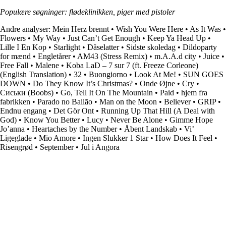
Populære søgninger: flødeklinikken, piger med pistoler
Andre analyser:
Mein Herz brennt
•
Wish You Were Here
•
As It Was
•
Flowers
•
My Way
•
Just Can’t Get Enough
•
Keep Ya Head Up
•
Lille I En Kop
•
Starlight
•
Dåselatter
•
Sidste skoledag
•
Dildoparty
for mænd
•
Engletårer
•
AM43 (Stress Remix)
•
​m.A.A.d city
•
Juice
•
Free Fall
•
Malene
•
Koba LaD – 7 sur 7 (ft. Freeze Corleone)
(English Translation)
•
32
•
Buongiorno
•
Look At Me!
•
SUN GOES
DOWN
•
Do They Know It’s Christmas?
•
Onde Øjne
•
Cry
•
Сиськи (Boobs)
•
Go, Tell It On The Mountain
•
Paid
•
​hjem fra
fabrikken
•
Parado no Bailão
•
Man on the Moon
•
Believer
•
GRIP
•
Endnu engang
•
Det Gör Ont
•
Running Up That Hill (A Deal with
God)
•
Know You Better
•
Lucy
•
Never Be Alone
•
Gimme Hope
Jo’anna
•
Heartaches by the Number
•
Åbent Landskab
•
Vi’
Ligeglade
•
Mio Amore
•
Ingen Slukker 1 Star
•
How Does It Feel
•
Risengrød
•
September
•
Jul i Angora