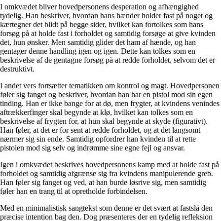
I omkvædet bliver hovedpersonens desperation og afhængighed
tydelig. Han beskriver, hvordan hans hænder holder fast på noget og
kærtegner det blidt på begge sider, hvilket kan fortolkes som hans
forsøg på at holde fast i forholdet og samtidig forsøge at give kvinden
det, hun ønsker. Men samtidig glider det ham af hænde, og han
gentager denne handling igen og igen. Dette kan tolkes som en
beskrivelse af de gentagne forsøg på at redde forholdet, selvom det er
destruktivt.
I andet vers fortsætter tematikken om kontrol og magt. Hovedpersonen
føler sig fanget og beskriver, hvordan han har en pistol mod sin egen
tinding. Han er ikke bange for at dø, men frygter, at kvindens venindes
aftrækkerfinger skal begynde at klø, hvilket kan tolkes som en
beskrivelse af frygten for, at hun skal begynde at skyde (figurativt).
Han føler, at det er for sent at redde forholdet, og at det langsomt
nærmer sig sin ende. Samtidig opfordrer han kvinden til at rette
pistolen mod sig selv og indrømme sine egne fejl og ansvar.
Igen i omkvædet beskrives hovedpersonens kamp med at holde fast på
forholdet og samtidig afgrænse sig fra kvindens manipulerende greb.
Han føler sig fanget og ved, at han burde løsrive sig, men samtidig
føler han en trang til at opretholde forbindelsen.
Med en minimalistisk sangtekst som denne er det svært at fastslå den
præcise intention bag den. Dog præsenteres der en tydelig refleksion