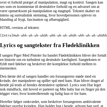
over et forhold præget af manipulation, magt og kontrol. Sangen kan
ses som en kommentar til destruktive forhold og en advarsel om at
være opmærksom på manipulation og magtspil. Teksten skaber en
intens og surrealistisk stemning, hvor hovedpersonen oplever en
blanding af frygt, fascination og afhængighed.
HTML-version af teksten:
[Intro]Huh-uhh-uh-uh-uhUh-uhh-uh-uh-uhUh-uhh-uh-uh-uhUh
Lyrics og sangtekster fra Flødeklinikken
I sangen Piger Med Pistoler fra bandet Flødeklinikken bliver der fortalt
en historie om en turbulent og destruktiv kærlighed. Sangteksten er
fyldt med følelser og beskriver det komplekse forhold mellem to
mennesker.
Den første del af sangen handler om forsangerens møde med en
kvinde, der manipulerer og spiller spil med ham. Han bliver draget af
hende på trods af hendes destruktive opførsel. Lyrics som Har leget
nok mindfuck, mit hoved er parteret og Min baby har en finger på den
trigger viser, hvor kontrollerende og farlig hun er for ham.
Herefter følger omkvædet, som beskriver forsangerens ambivalente
følelser overfor kvinden. Han holder fast i hende, selvom han ved, at