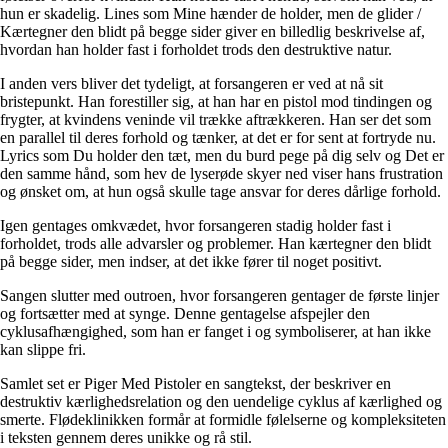
hun er skadelig. Lines som Mine hænder de holder, men de glider /
Kærtegner den blidt på begge sider giver en billedlig beskrivelse af,
hvordan han holder fast i forholdet trods den destruktive natur.
I anden vers bliver det tydeligt, at forsangeren er ved at nå sit
bristepunkt. Han forestiller sig, at han har en pistol mod tindingen og
frygter, at kvindens veninde vil trække aftrækkeren. Han ser det som
en parallel til deres forhold og tænker, at det er for sent at fortryde nu.
Lyrics som Du holder den tæt, men du burd pege på dig selv og Det er
den samme hånd, som hev de lyserøde skyer ned viser hans frustration
og ønsket om, at hun også skulle tage ansvar for deres dårlige forhold.
Igen gentages omkvædet, hvor forsangeren stadig holder fast i
forholdet, trods alle advarsler og problemer. Han kærtegner den blidt
på begge sider, men indser, at det ikke fører til noget positivt.
Sangen slutter med outroen, hvor forsangeren gentager de første linjer
og fortsætter med at synge. Denne gentagelse afspejler den
cyklusafhængighed, som han er fanget i og symboliserer, at han ikke
kan slippe fri.
Samlet set er Piger Med Pistoler en sangtekst, der beskriver en
destruktiv kærlighedsrelation og den uendelige cyklus af kærlighed og
smerte. Flødeklinikken formår at formidle følelserne og kompleksiteten
i teksten gennem deres unikke og rå stil.