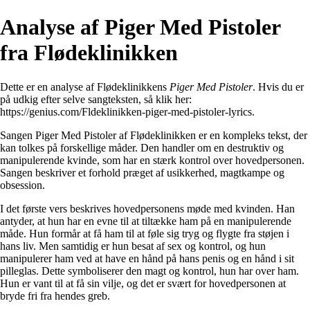
Analyse af Piger Med Pistoler
fra Flødeklinikken
Dette er en analyse af Flødeklinikkens
Piger Med Pistoler
. Hvis du er
på udkig efter selve sangteksten, så klik her:
https://genius.com/Fldeklinikken-piger-med-pistoler-lyrics
.
Sangen Piger Med Pistoler af Flødeklinikken er en kompleks tekst, der
kan tolkes på forskellige måder. Den handler om en destruktiv og
manipulerende kvinde, som har en stærk kontrol over hovedpersonen.
Sangen beskriver et forhold præget af usikkerhed, magtkampe og
obsession.
I det første vers beskrives hovedpersonens møde med kvinden. Han
antyder, at hun har en evne til at tiltække ham på en manipulerende
måde. Hun formår at få ham til at føle sig tryg og flygte fra støjen i
hans liv. Men samtidig er hun besat af sex og kontrol, og hun
manipulerer ham ved at have en hånd på hans penis og en hånd i sit
pilleglas. Dette symboliserer den magt og kontrol, hun har over ham.
Hun er vant til at få sin vilje, og det er svært for hovedpersonen at
bryde fri fra hendes greb.