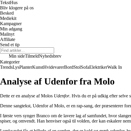
Tekst
Hus
Bliv klogere på os
Besked
Mediekit
Kampagner
Min adgang
Mailnyt
Affiliate
Send et tip
Min side
Tilmeld
Nyhedsbrev
Kategorier
Trends
Lys
Planter
Kunst
Hvidevarer
Bord
Stol
Sofa
Elektriker
Walk In
Analyse af Udenfor fra Molo
Dette er en analyse af Molos
Udenfor
. Hvis du er på udkig efter selve 
Denne sangtekst, Udenfor af Molo, er en rap-sang, der præsenterer for
I første vers synger Branco om de lavere lag af samfundet, hvor slange
spiser, og omvendt. Han henviser også til volden, der kan eskalere nem
I omkvædet fås et billede af en verden, der er kold og mørk udenfor, h