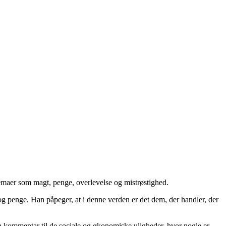
emaer som magt, penge, overlevelse og mistrøstighed.
g penge. Han påpeger, at i denne verden er det dem, der handler, der
en kommentar til de sociale og økonomiske uligheder, hvor nogle er