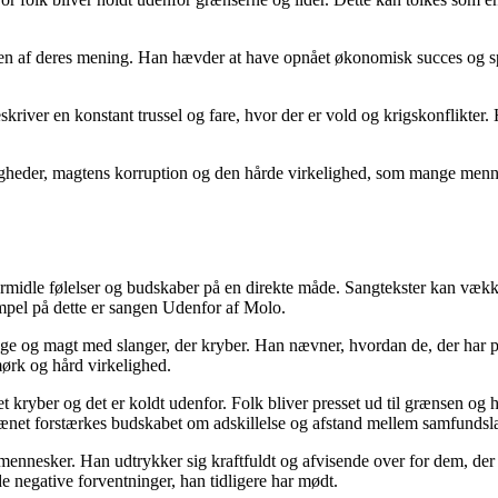
n af ​​deres mening. Han hævder at have opnået økonomisk succes og spe
eskriver en konstant trussel og fare, hvor der er vold og krigskonflikte
uligheder, magtens korruption og den hårde virkelighed, som mange menn
rmidle følelser og budskaber på en direkte måde. Sangtekster kan vække 
empel på dette er sangen Udenfor af Molo.
ge og magt med slanger, der kryber. Han nævner, hvordan de, der har pen
mørk og hård virkelighed.
yber og det er koldt udenfor. Folk bliver presset ud til grænsen og hol
frænet forstærkes budskabet om adskillelse og afstand mellem samfundsl
 mennesker. Han udtrykker sig kraftfuldt og afvisende over for dem, de
e negative forventninger, han tidligere har mødt.