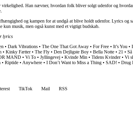
siv virkelighed. Han nævner, hvordan folk bliver solgt udenfor og hvorda
.
afhængighed og kampen for at undgå at blive holdt udenfor. Lyrics og s
kke kun musik, men også kunst med et vigtigt budskab.
 lyrics
en
•
Dark Vibrations
•
The One That Got Away
•
For Free
•
It’s You
•
n
•
Kinky Fætter
•
The Fly
•
Den Dejligste Boy
•
Bella Notte
•
21
•
Så
OR MAND
•
Vi To
•
Jyllingevej
•
Kvinde Min
•
Tidens Kvinder
•
Vi s
n
•
Riptide
•
Anywhere
•
I Don’t Want to Miss a Thing
•
SAD!
•
Drug 
terest
TikTok
Mail
RSS