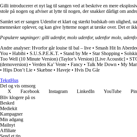
Gilli introducerer et nyt lag til sangen ved at beskrive en mere eksplo
stole på nogen og afviser at lytte til nogen, der snakker dårligt om andre
Samlet set er sangen Udenfor et klart og stærkt budskab om ulighed, u
mennesker oplever, og kan give lytterne noget at tænke over. Det er i
Populære søgninger: gilli udenfor, molo udenfor, udenfor molo, udenfor
Andre analyser:
Hvorfor går louise til bal – live
•
Smash Hit In Aberde
You
•
Habibi
•
S.U.S.P.E.K.T.
•
Stand by Me
•
Star Shopping
•
Solski
Too Well (10 Minute Version) (Taylor’s Version) [Live Acoustic]
•
ST
(demoversion)
•
Verden Ka’ Vente
•
Fancy
•
Talk Me Down
•
My Ma
•
Hips Don’t Lie
•
Skæbne
•
Haveje
•
Hvis Du Går
Tekst
Hus
Del og vis omsorg
X
Facebook
Instagram
LinkedIn
YouTube
Pin
Bliv klogere på os
Besked
Mediekit
Kampagner
Min adgang
Mailnyt
Affiliate
Send et tip