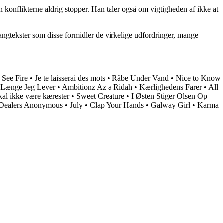
n konflikterne aldrig stopper. Han taler også om vigtigheden af ikke at
angtekster som disse formidler de virkelige udfordringer, mange
I See Fire
•
Je te laisserai des mots
•
Råbe Under Vand
•
Nice to Know
 Længe Jeg Lever
•
Ambitionz Az a Ridah
•
Kærlighedens Farer
•
All
kal ikke være kærester
•
Sweet Creature
•
I Østen Stiger Olsen Op
Dealers Anonymous
•
July
•
Clap Your Hands
•
Galway Girl
•
Karma