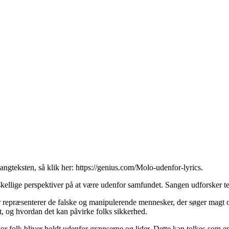
sangteksten, så klik her:
https://genius.com/Molo-udenfor-lyrics
.
skellige perspektiver på at være udenfor samfundet. Sangen udforsker t
r repræsenterer de falske og manipulerende mennesker, der søger magt o
t, og hvordan det kan påvirke folks sikkerhed.
vor folk bliver holdt udenfor grænserne og lider. Dette kan tolkes som 