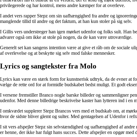
privilegerede og har kontrol, mens andre kæmper for at overleve.
I andet vers rapper Stepz om sin uafhængighed fra andre og ignoreringe
manglende tillid til andre og det faktum, at han kun stoler på sig selv.
I Gillis vers understreger han igen mørket udenfor og folks sult. Han b
advarer også om ikke at stole på nogen, da de kan være utroværdige.
Generelt set kan sangens intention være at give et råb om de sociale 
af ​​overlevelse og at beskytte sig selv mod falske mennesker.
Lyrics og sangtekster fra Molo
Lyrics kan være en stærk form for kunstnerisk udtryk, da de evner at fo
vælge de rette ord for at formidle budskabet bedst muligt. Et godt eks
I versene fremstiller Branco nogle barske billeder og sammenligner pen
udenfor. Med denne billedrige beskrivelse kaster han lytteren ind i en 
I omkvædet supplerer Stepz Brancos vers med et budskab om, at mørket kr
hvor de sidste bliver glemt og sulter. Med gentagelsen af Udenfor i re
I sit vers afspejler Stepz sin selvstændighed og uafhængighed af andre
er henne, der ikke har fulgt hans succes. Dette afspejler en opgør med d