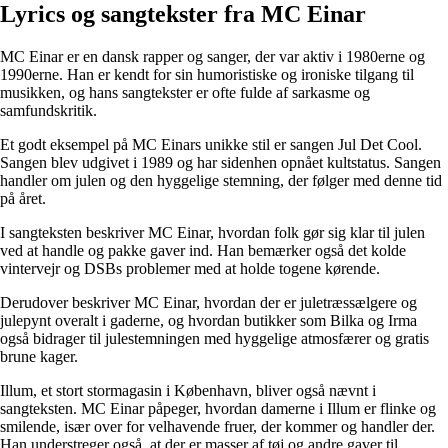
Lyrics og sangtekster fra MC Einar
MC Einar er en dansk rapper og sanger, der var aktiv i 1980erne og
1990erne. Han er kendt for sin humoristiske og ironiske tilgang til
musikken, og hans sangtekster er ofte fulde af sarkasme og
samfundskritik.
Et godt eksempel på MC Einars unikke stil er sangen Jul Det Cool.
Sangen blev udgivet i 1989 og har sidenhen opnået kultstatus. Sangen
handler om julen og den hyggelige stemning, der følger med denne tid
på året.
I sangteksten beskriver MC Einar, hvordan folk gør sig klar til julen
ved at handle og pakke gaver ind. Han bemærker også det kolde
vintervejr og DSBs problemer med at holde togene kørende.
Derudover beskriver MC Einar, hvordan der er juletræssælgere og
julepynt overalt i gaderne, og hvordan butikker som Bilka og Irma
også bidrager til julestemningen med hyggelige atmosfærer og gratis
brune kager.
Illum, et stort stormagasin i København, bliver også nævnt i
sangteksten. MC Einar påpeger, hvordan damerne i Illum er flinke og
smilende, især over for velhavende fruer, der kommer og handler der.
Han understreger også, at der er masser af tøj og andre gaver til