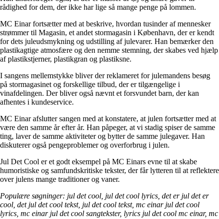
rådighed for dem, der ikke har lige så mange penge på lommen.
MC Einar fortsætter med at beskrive, hvordan tusinder af mennesker
strømmer til Magasin, et andet stormagasin i København, der er kendt
for dets juleudsmykning og udstilling af julevarer. Han bemærker den
plastikagtige atmosfære og den nemme stemning, der skabes ved hjælp
af plastikstjerner, plastikgran og plastiksne.
I sangens mellemstykke bliver der reklameret for julemandens besøg
på stormagasinet og forskellige tilbud, der er tilgængelige i
vinafdelingen. Der bliver også nævnt et forsvundet barn, der kan
afhentes i kundeservice.
MC Einar afslutter sangen med at konstatere, at julen fortsætter med at
være den samme år efter år. Han påpeger, at vi stadig spiser de samme
ting, laver de samme aktiviteter og bytter de samme julegaver. Han
diskuterer også pengeproblemer og overforbrug i julen.
Jul Det Cool er et godt eksempel på MC Einars evne til at skabe
humoristiske og samfundskritiske tekster, der får lytteren til at reflektere
over julens mange traditioner og vaner.
Populære søgninger: jul det cool, jul det cool lyrics, det er jul det er
cool, det jul det cool tekst, jul det cool tekst, mc einar jul det cool
lyrics, mc einar jul det cool sangtekster, lyrics jul det cool mc einar, mc