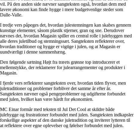
vil. På den anden side nævner sangteksten også, hvordan dem med
lavere økonomi kan finde hygge i mere budgetvenlige steder som
Dalle-Valle.
I tredje vers påpeges det, hvordan julestemningen kan skabes gennem
kunstige elementer, såsom plastik stjerner, gran og sne. Derudover
nævnes det, hvordan Magasin spiller en central rolle i julehyggen med
alle deres juletilbud og stemningssæt. Sangteksten reflekterer over,
hvordan traditioner og hygge er vigtige i julen, og at Magasin er
uundværligt i denne sammenhæng.
Den følgende sætning Højt fra træets grønne top introducerer et
mellemstykke, der reklamerer for julearrangementer og produkter i
Magasin.
I fjerde vers reflekterer sangteksten over, hvordan tiden flyver, men
juletraditioner og problemer forbliver det samme år efter år.
Sangteksten nævner også pengeproblemer og udgifterne forbundet
med julen, hvilket kan være hårdt for økonomien.
MC Einar formår med teksten til Jul Det Cool at skildre både
julehygge og frustrationer forbundet med julen. Sangteksten indkapsler
forskellige aspekter af den danske juletradition og inviterer lytteren til
at reflektere over egne oplevelser og følelser forbundet med julen.