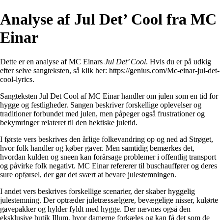
Analyse af Jul Det’ Cool fra MC
Einar
Dette er en analyse af MC Einars
Jul Det’ Cool
. Hvis du er på udkig
efter selve sangteksten, så klik her:
https://genius.com/Mc-einar-jul-det-
cool-lyrics
.
Sangteksten Jul Det Cool af MC Einar handler om julen som en tid for
hygge og festligheder. Sangen beskriver forskellige oplevelser og
traditioner forbundet med julen, men påpeger også frustrationer og
bekymringer relateret til den hektiske juletid.
I første vers beskrives den årlige folkevandring op og ned ad Strøget,
hvor folk handler og køber gaver. Men samtidig bemærkes det,
hvordan kulden og sneen kan forårsage problemer i offentlig transport
og påvirke folk negativt. MC Einar refererer til buschauffører og deres
sure opførsel, der gør det svært at bevare julestemningen.
I andet vers beskrives forskellige scenarier, der skaber hyggelig
julestemning. Der optræder juletræssælgere, bevægelige nisser, kulørte
gavepakker og hylder fyldt med hygge. Der nævnes også den
eksklusive butik Illum, hvor damerne forkæles og kan få det som de