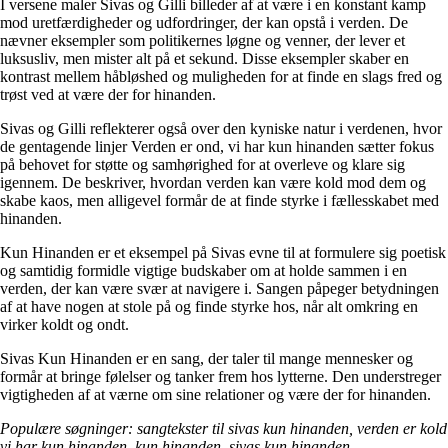
I versene maler Sivas og Gilli billeder af at være i en konstant kamp
mod uretfærdigheder og udfordringer, der kan opstå i verden. De
nævner eksempler som politikernes løgne og venner, der lever et
luksusliv, men mister alt på et sekund. Disse eksempler skaber en
kontrast mellem håbløshed og muligheden for at finde en slags fred og
trøst ved at være der for hinanden.
Sivas og Gilli reflekterer også over den kyniske natur i verdenen, hvor
de gentagende linjer Verden er ond, vi har kun hinanden sætter fokus
på behovet for støtte og samhørighed for at overleve og klare sig
igennem. De beskriver, hvordan verden kan være kold mod dem og
skabe kaos, men alligevel formår de at finde styrke i fællesskabet med
hinanden.
Kun Hinanden er et eksempel på Sivas evne til at formulere sig poetisk
og samtidig formidle vigtige budskaber om at holde sammen i en
verden, der kan være svær at navigere i. Sangen påpeger betydningen
af at have nogen at stole på og finde styrke hos, når alt omkring en
virker koldt og ondt.
Sivas Kun Hinanden er en sang, der taler til mange mennesker og
formår at bringe følelser og tanker frem hos lytterne. Den understreger
vigtigheden af at værne om sine relationer og være der for hinanden.
Populære søgninger: sangtekster til sivas kun hinanden, verden er kold
vi har kun hinanden, kun hinanden, sivas kun hinanden