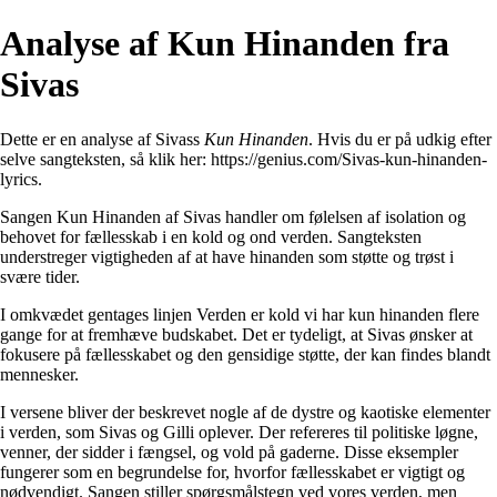
Analyse af Kun Hinanden fra
Sivas
Dette er en analyse af Sivass
Kun Hinanden
. Hvis du er på udkig efter
selve sangteksten, så klik her:
https://genius.com/Sivas-kun-hinanden-
lyrics
.
Sangen Kun Hinanden af Sivas handler om følelsen af isolation og
behovet for fællesskab i en kold og ond verden. Sangteksten
understreger vigtigheden af at have hinanden som støtte og trøst i
svære tider.
I omkvædet gentages linjen Verden er kold vi har kun hinanden flere
gange for at fremhæve budskabet. Det er tydeligt, at Sivas ønsker at
fokusere på fællesskabet og den gensidige støtte, der kan findes blandt
mennesker.
I versene bliver der beskrevet nogle af de dystre og kaotiske elementer
i verden, som Sivas og Gilli oplever. Der refereres til politiske løgne,
venner, der sidder i fængsel, og vold på gaderne. Disse eksempler
fungerer som en begrundelse for, hvorfor fællesskabet er vigtigt og
nødvendigt. Sangen stiller spørgsmålstegn ved vores verden, men