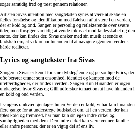
søger samtidig fred og trøst gennem relationer.
Artisten Sivas intention med sangteksten synes at være at skabe en
fælles forståelse og identifikation med følelsen af at være i en verden,
der er kold og ond. Sangen er personlig og reflekterende over svære
tider, men forsøger samtidig at vende fokusset mod fællesskabet og den
støtte, der kan findes der. Sivas ønsker med sin musik at sende et
budskab om, at vi kun har hinanden til at navigere igennem verdens
hårde realiteter.
Lyrics og sangtekster fra Sivas
Sangeren Sivas er kendt for sine dybdegående og personlige lyrics, der
ofte berører emner som ensomhed, identitet og kampen mod de
uretfærdigheder, der findes i verden. Sangen Kun Hinanden er ingen
undtagelse, hvor Sivas og Gilli udforsker temaet om at have hinanden i
en kold og ond verden.
I sangens omkvæd gentages linjen Verden er kold, vi har kun hinanden
flere gange for at understrege budskabet om, at i en verden, der kan
føles kold og fremmed, har man kun sin egen indre cirkel og
samhørigheden med dem. Den indre cirkel kan være venner, familie
eller andre personer, der er en vigtig del af ens liv.