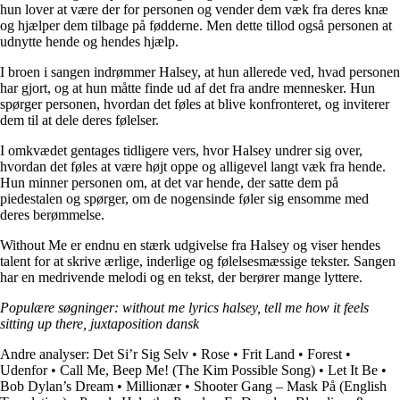
hun lover at være der for personen og vender dem væk fra deres knæ
og hjælper dem tilbage på fødderne. Men dette tillod også personen at
udnytte hende og hendes hjælp.
I broen i sangen indrømmer Halsey, at hun allerede ved, hvad personen
har gjort, og at hun måtte finde ud af det fra andre mennesker. Hun
spørger personen, hvordan det føles at blive konfronteret, og inviterer
dem til at dele deres følelser.
I omkvædet gentages tidligere vers, hvor Halsey undrer sig over,
hvordan det føles at være højt oppe og alligevel langt væk fra hende.
Hun minner personen om, at det var hende, der satte dem på
piedestalen og spørger, om de nogensinde føler sig ensomme med
deres berømmelse.
Without Me er endnu en stærk udgivelse fra Halsey og viser hendes
talent for at skrive ærlige, inderlige og følelsesmæssige tekster. Sangen
har en medrivende melodi og en tekst, der berører mange lyttere.
Populære søgninger: without me lyrics halsey, tell me how it feels
sitting up there, juxtaposition dansk
Andre analyser:
Det Si’r Sig Selv
•
Rose
•
Frit Land
•
Forest
•
Udenfor
•
Call Me, Beep Me! (The Kim Possible Song)
•
Let It Be
•
Bob Dylan’s Dream
•
Millionær
•
Shooter Gang – Mask På (English