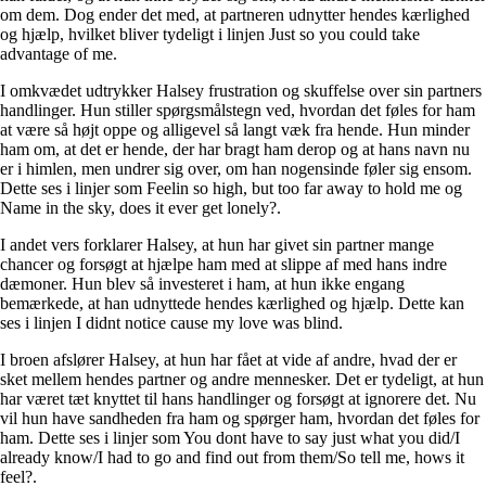
om dem. Dog ender det med, at partneren udnytter hendes kærlighed
og hjælp, hvilket bliver tydeligt i linjen Just so you could take
advantage of me.
I omkvædet udtrykker Halsey frustration og skuffelse over sin partners
handlinger. Hun stiller spørgsmålstegn ved, hvordan det føles for ham
at være så højt oppe og alligevel så langt væk fra hende. Hun minder
ham om, at det er hende, der har bragt ham derop og at hans navn nu
er i himlen, men undrer sig over, om han nogensinde føler sig ensom.
Dette ses i linjer som Feelin so high, but too far away to hold me og
Name in the sky, does it ever get lonely?.
I andet vers forklarer Halsey, at hun har givet sin partner mange
chancer og forsøgt at hjælpe ham med at slippe af med hans indre
dæmoner. Hun blev så investeret i ham, at hun ikke engang
bemærkede, at han udnyttede hendes kærlighed og hjælp. Dette kan
ses i linjen I didnt notice cause my love was blind.
I broen afslører Halsey, at hun har fået at vide af andre, hvad der er
sket mellem hendes partner og andre mennesker. Det er tydeligt, at hun
har været tæt knyttet til hans handlinger og forsøgt at ignorere det. Nu
vil hun have sandheden fra ham og spørger ham, hvordan det føles for
ham. Dette ses i linjer som You dont have to say just what you did/I
already know/I had to go and find out from them/So tell me, hows it
feel?.