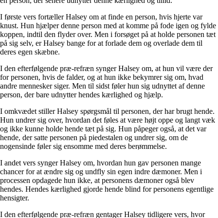
en person, der senere udnytter denne kærlighed og tillid.
I første vers fortæller Halsey om at finde en person, hvis hjerte var
knust. Hun hjælper denne person med at komme på fode igen og fylde
koppen, indtil den flyder over. Men i forsøget på at holde personen tæt
på sig selv, er Halsey bange for at forlade dem og overlade dem til
deres egen skæbne.
I den efterfølgende præ-refræn synger Halsey om, at hun vil være der
for personen, hvis de falder, og at hun ikke bekymrer sig om, hvad
andre mennesker siger. Men til sidst føler hun sig udnyttet af denne
person, der bare udnytter hendes kærlighed og hjælp.
I omkvædet stiller Halsey spørgsmål til personen, der har brugt hende.
Hun undrer sig over, hvordan det føles at være højt oppe og langt væk
og ikke kunne holde hende tæt på sig. Hun påpeger også, at det var
hende, der satte personen på piedestalen og undrer sig, om de
nogensinde føler sig ensomme med deres berømmelse.
I andet vers synger Halsey om, hvordan hun gav personen mange
chancer for at ændre sig og undfly sin egen indre dæmoner. Men i
processen opdagede hun ikke, at personens dæmoner også blev
hendes. Hendes kærlighed gjorde hende blind for personens egentlige
hensigter.
I den efterfølgende præ-refræn gentager Halsey tidligere vers, hvor