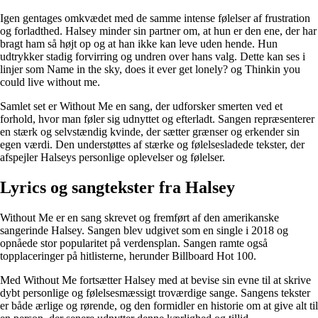
Igen gentages omkvædet med de samme intense følelser af frustration
og forladthed. Halsey minder sin partner om, at hun er den ene, der har
bragt ham så højt op og at han ikke kan leve uden hende. Hun
udtrykker stadig forvirring og undren over hans valg. Dette kan ses i
linjer som Name in the sky, does it ever get lonely? og Thinkin you
could live without me.
Samlet set er Without Me en sang, der udforsker smerten ved et
forhold, hvor man føler sig udnyttet og efterladt. Sangen repræsenterer
en stærk og selvstændig kvinde, der sætter grænser og erkender sin
egen værdi. Den understøttes af stærke og følelsesladede tekster, der
afspejler Halseys personlige oplevelser og følelser.
Lyrics og sangtekster fra Halsey
Without Me er en sang skrevet og fremført af den amerikanske
sangerinde Halsey. Sangen blev udgivet som en single i 2018 og
opnåede stor popularitet på verdensplan. Sangen ramte også
topplaceringer på hitlisterne, herunder Billboard Hot 100.
Med Without Me fortsætter Halsey med at bevise sin evne til at skrive
dybt personlige og følelsesmæssigt troværdige sange. Sangens tekster
er både ærlige og rørende, og den formidler en historie om at give alt til