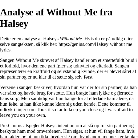
Analyse af Without Me fra
Halsey
Dette er en analyse af Halseys
Without Me
. Hvis du er på udkig efter
selve sangteksten, så klik her:
https://genius.com/Halsey-without-me-
lyrics
.
Sangen Without Me skrevet af Halsey handler om et smertefuldt brud i
et forhold, hvor den ene part føler sig udnyttet og efterladt. Sangen
repræsenterer en kraftfuld og selvstændig kvinde, der er blevet såret af
sin partner og er nu klar til at sætte sig selv først.
Versene i sangen beskriver, hvordan hun var der for sin partner, da han
var såret og havde brug for støtte. Hun bragte ham lykke og fjernede
hans sorg. Men samtidig var hun bange for at efterlade ham alene, da
hun følte, at han ikke kunne klare sig uden hende. Dette kommer til
udtryk i linjer som Took it so far to keep you close og I was afraid to
leave you on your own.
Pre-Chorus afspejler Halseys intention om at stå op for sin partner og
beskytte ham mod omverdenen. Hun siger, at hun vil fange ham, hvis
han falder, og at hun ikke bryder sig om, hvad andre mennesker tænker