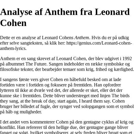
Analyse af Anthem fra Leonard
Cohen
Dette er en analyse af Leonard Cohens
Anthem
. Hvis du er på udkig
efter selve sangteksten, så klik her:
https://genius.com/Leonard-cohen-
anthem-lyrics
.
Anthem er en sang skrevet af Leonard Cohen, der blev udgivet i 1992
på albummet The Future. Sangen indeholder en række symbolske og
filosofiske tekster, der bearbejder temaer som krig, frihed og kærlighed.
I sangens første vers giver Cohen en håbefuld besked om at lade
fortiden være i fortiden og fokusere på fremtiden. Han opfordrer
lytteren til ikke at dvæle ved det, der allerede er sket, eller det der
kunne ske i fremtiden. Dette bliver understreget med linjen The birds
they sang, at the break of day, start again, I heard them say. Cohen
bruger her billedet af fugle, der synger ved solopgangen som et symbol
på håb og muligheder.
I det andet vers kommenterer Cohen på den gentagne cyklus af krig og
konflikt. Han refererer til den hellige due, der gentagne gange bliver
fanget og solgt, hvilket symboliserer, at selv freden bliver brugt som et