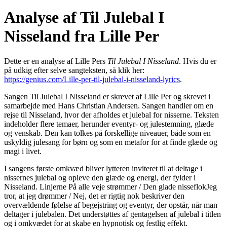
Analyse af Til Julebal I
Nisseland fra Lille Per
Dette er en analyse af Lille Pers
Til Julebal I Nisseland
. Hvis du er
på udkig efter selve sangteksten, så klik her:
https://genius.com/Lille-per-til-julebal-i-nisseland-lyrics
.
Sangen Til Julebal I Nisseland er skrevet af Lille Per og skrevet i
samarbejde med Hans Christian Andersen. Sangen handler om en
rejse til Nisseland, hvor der afholdes et julebal for nisserne. Teksten
indeholder flere temaer, herunder eventyr- og julestemning, glæde
og venskab. Den kan tolkes på forskellige niveauer, både som en
uskyldig julesang for børn og som en metafor for at finde glæde og
magi i livet.
I sangens første omkvæd bliver lytteren inviteret til at deltage i
nissernes julebal og opleve den glæde og energi, der fylder i
Nisseland. Linjerne På alle veje strømmer / Den glade nisseflokJeg
tror, at jeg drømmer / Nej, det er rigtig nok beskriver den
overvældende følelse af begejstring og eventyr, der opstår, når man
deltager i julebalen. Det understøttes af gentagelsen af julebal i titlen
og i omkvædet for at skabe en hypnotisk og festlig effekt.