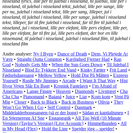
nisseland lyrics, lille per til julebal i nisseland, til julebal, lille per i
nisseland, til julebal i nisseland tekst, julebal, lille per sange, lille
per nu, julebal i nisseland tekst, lille per sang, lilleper, jul i
nisseland, til julebal i nisseland, lille per sange, julebal i nisseland
tekst, lilleper, far til fire julebal i nisseland, far til fire til julebal i
nisseland, jul i nisseland, lille per elefant, lille pers elefant, lille per,
lille per elefant, far til fire jul, lille pers elefant, der bor en lille
nissemand, til julebal i nisseland, julebal i nisseland film, til julebal i
nisseland film
Andre analyser:
Ny I Byen
•
Dance of Death
•
Dem, Vi Plejede At
Være
•
Straight Outta Compton
•
Kærlighed Fjerner Had
•
Rap
God
•
Nobody Gets Me
•
When the Sun Goes Down
•
Til Julebal I
Nisseland
•
Blod Er Tykkere End Vand
•
Kinky Fætter
•
Frit Land
•
Fødselsdagssang
•
Mellow Yellow
•
Hold Dig På Måtten
•
Express
Yourself
•
Rustle My Jimmies
•
Arcade
•
I Want It That Way
•
Hist
Hvor Vejen Slår En Bugt
•
Kronisk Fastelavn
•
I’m Afraid of
Americans
•
Lange Fingre
•
Heaven
•
Diamonds
•
Livstræet
•
Cha
Cha Cha
•
Pianomand
•
Baianá
•
Juice
•
Liar
•
Kom kom
•
Vent På
Mig
•
Closer
•
Back to Black
•
Back in Business
•
Olivia
•
They
Won’t Go When I Go
•
Self Control
•
Danmark
•
Middelalderbongsangen (så er der bong)
•
Sådan er kaptialismen
•
I
En Stjerneregn Af Sne
•
Engangspik
•
All Too Well (10 Minute
Version) (Taylor’s Version) [Live Acoustic]
•
Himmelhunden
•
All
in My Head (Flex)
•
Hold the Line
•
Spejder jörg – spejder!
•