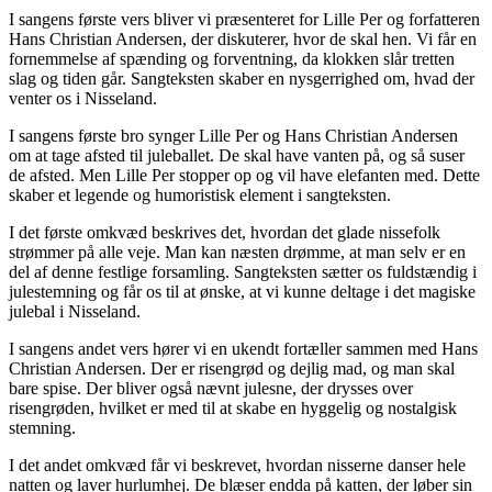
I sangens første vers bliver vi præsenteret for Lille Per og forfatteren
Hans Christian Andersen, der diskuterer, hvor de skal hen. Vi får en
fornemmelse af spænding og forventning, da klokken slår tretten
slag og tiden går. Sangteksten skaber en nysgerrighed om, hvad der
venter os i Nisseland.
I sangens første bro synger Lille Per og Hans Christian Andersen
om at tage afsted til juleballet. De skal have vanten på, og så suser
de afsted. Men Lille Per stopper op og vil have elefanten med. Dette
skaber et legende og humoristisk element i sangteksten.
I det første omkvæd beskrives det, hvordan det glade nissefolk
strømmer på alle veje. Man kan næsten drømme, at man selv er en
del af denne festlige forsamling. Sangteksten sætter os fuldstændig i
julestemning og får os til at ønske, at vi kunne deltage i det magiske
julebal i Nisseland.
I sangens andet vers hører vi en ukendt fortæller sammen med Hans
Christian Andersen. Der er risengrød og dejlig mad, og man skal
bare spise. Der bliver også nævnt julesne, der drysses over
risengrøden, hvilket er med til at skabe en hyggelig og nostalgisk
stemning.
I det andet omkvæd får vi beskrevet, hvordan nisserne danser hele
natten og laver hurlumhej. De blæser endda på katten, der løber sin