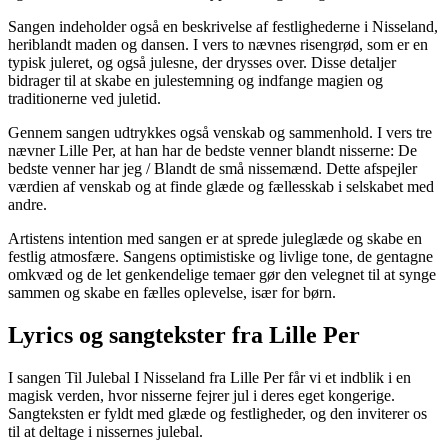
Sangen indeholder også en beskrivelse af festlighederne i Nisseland,
heriblandt maden og dansen. I vers to nævnes risengrød, som er en
typisk juleret, og også julesne, der drysses over. Disse detaljer
bidrager til at skabe en julestemning og indfange magien og
traditionerne ved juletid.
Gennem sangen udtrykkes også venskab og sammenhold. I vers tre
nævner Lille Per, at han har de bedste venner blandt nisserne: De
bedste venner har jeg / Blandt de små nissemænd. Dette afspejler
værdien af venskab og at finde glæde og fællesskab i selskabet med
andre.
Artistens intention med sangen er at sprede juleglæde og skabe en
festlig atmosfære. Sangens optimistiske og livlige tone, de gentagne
omkvæd og de let genkendelige temaer gør den velegnet til at synge
sammen og skabe en fælles oplevelse, især for børn.
Lyrics og sangtekster fra Lille Per
I sangen Til Julebal I Nisseland fra Lille Per får vi et indblik i en
magisk verden, hvor nisserne fejrer jul i deres eget kongerige.
Sangteksten er fyldt med glæde og festligheder, og den inviterer os
til at deltage i nissernes julebal.