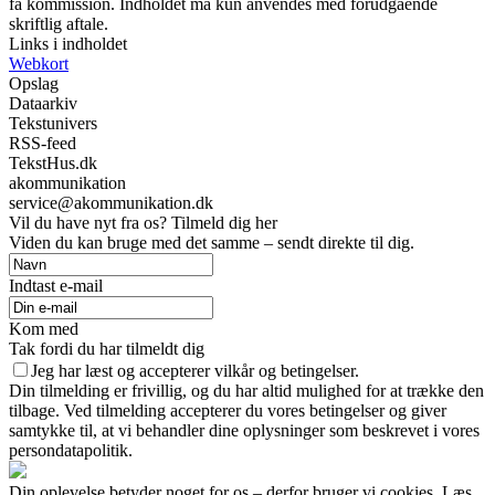
få kommission. Indholdet må kun anvendes med forudgående
skriftlig aftale.
Links i indholdet
Webkort
Opslag
Dataarkiv
Tekstunivers
RSS-feed
TekstHus.dk
akommunikation
service@akommunikation.dk
Vil du have nyt fra os? Tilmeld dig her
Viden du kan bruge med det samme – sendt direkte til dig.
Indtast e-mail
Kom med
Tak fordi du har tilmeldt dig
Jeg har læst og accepterer vilkår og betingelser.
Din tilmelding er frivillig, og du har altid mulighed for at trække den
tilbage. Ved tilmelding accepterer du vores betingelser og giver
samtykke til, at vi behandler dine oplysninger som beskrevet i vores
persondatapolitik.
Din oplevelse betyder noget for os – derfor bruger vi cookies. Læs