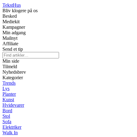
Tekst
Hus
Bliv klogere på os
Besked
Mediekit
Kampagner
Min adgang
Mailnyt
Affiliate
Send et tip
Min side
Tilmeld
Nyhedsbrev
Kategorier
Trends
Lys
Planter
Kunst
Hvidevarer
Bord
Stol
Sofa
Elektriker
Walk In