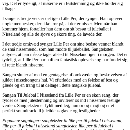
vej. Det er tydeligt, at nisserne er i feststemning og ikke holder sig
tilbage.
I sangens tredje vers er det igen Lille Per, der synger. Han oplever
nogle mennesker, der ikke tror på, at der er nisser. Men når han
kommer hjem, fortæller han dem om sit besøg til juleballet i
Nisseland og alle de sjove og skøre ting, de lavede der.
I det tredje omkvæd synger Lille Per om sine bedste venner blandt
de små nissemænd, som han mødte til juleballet. Sangteksten
antyder, at han måske tager afsted til Nisseland igen i morgen. Det er
tydeligt, at Lille Per har haft en fantastisk oplevelse og har fundet sig
til rette blandt nisserne.
Sangen slutter af med en gentagelse af omkvædet og beskrivelsen af
gildet i nissekongens hal. Vi efterlades med en følelse af fest og
glæde og en trang til at deltage i dette magiske julebal.
Sangen Til Julebal I Nisseland fra Lille Per er en skøn sang, der
fylder os med julestemning og inviterer os ind i nissernes festlige
verden. Sangteksten er fyldt med leg, humor og magi og er et
perfekt soundtrack til juletidens glæde og festligheder.
Populære søgninger: sangtekster til lille per til julebal i nisseland,
lille per til julebal i nisseland sangtekster, lille per til julebal i