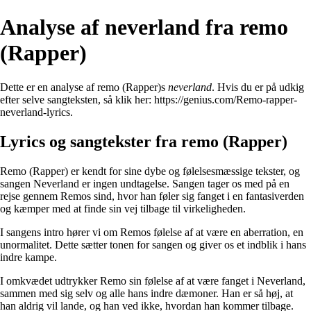
Analyse af ​neverland fra ​remo
(Rapper)
Dette er en analyse af ​remo (Rapper)s
​neverland
. Hvis du er på udkig
efter selve sangteksten, så klik her:
https://genius.com/Remo-rapper-
neverland-lyrics
.
Lyrics og sangtekster fra ​remo (Rapper)
Remo (Rapper) er kendt for sine dybe og følelsesmæssige tekster, og
sangen Neverland er ingen undtagelse. Sangen tager os med på en
rejse gennem Remos sind, hvor han føler sig fanget i en fantasiverden
og kæmper med at finde sin vej tilbage til virkeligheden.
I sangens intro hører vi om Remos følelse af at være en aberration, en
unormalitet. Dette sætter tonen for sangen og giver os et indblik i hans
indre kampe.
I omkvædet udtrykker Remo sin følelse af at være fanget i Neverland,
sammen med sig selv og alle hans indre dæmoner. Han er så høj, at
han aldrig vil lande, og han ved ikke, hvordan han kommer tilbage.