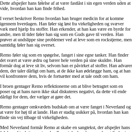
Dette afspejler hans følelse af at være fastlåst i sin egen verden uden at
vide, hvordan han kan finde frihed.
I verset beskriver Remo hvordan han bruger medicin for at komme
igennem hverdagen. Han føler sig løst fra virkeligheden og svæver
væk med hjælp fra stoffer. Han erkender, at han kan være en byrde for
andre, men til tider føler han sig som en Guds gave til verden. Han
prøver at undslippe sine problemer ved at leve som en rockstjerne, men
samtidig føler han sig overset.
Remo føler sig som en spøgelse, fanget i sine egne tanker. Han finder
det svært at være ædru og bærer hele verden på sine skuldre. Han
formår dog at leve sit liv, selvom han er påvirket af stoffer. Han advarer
dem, der taler dårligt om ham, at de ikke kan ødelægge ham, og at han
vil konfrontere dem, hvis de fortsætter med at tale ondt om ham.
I broen gentager Remo reflektionerne om at blive betragtet som en
poser og at hans navn ikke skal diskuteres negativt, da dette vil ende
dårligt for dem, der vælger at gøre det.
Remo gentager omkvædets budskab om at være fanget i Neverland og
at være for høj til at lande. Han er stadig usikker på, hvordan han kan
finde sin vej tilbage til virkeligheden.
Med Neverland formår Remo at skabe en sangtekst, der afspejler hans