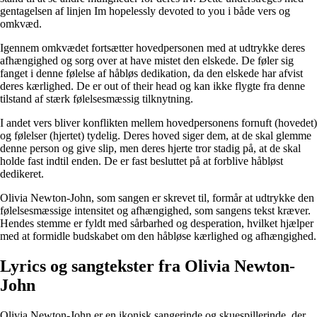
gentagelsen af linjen Im hopelessly devoted to you i både vers og
omkvæd.
Igennem omkvædet fortsætter hovedpersonen med at udtrykke deres
afhængighed og sorg over at have mistet den elskede. De føler sig
fanget i denne følelse af håbløs dedikation, da den elskede har afvist
deres kærlighed. De er out of their head og kan ikke flygte fra denne
tilstand af stærk følelsesmæssig tilknytning.
I andet vers bliver konflikten mellem hovedpersonens fornuft (hovedet)
og følelser (hjertet) tydelig. Deres hoved siger dem, at de skal glemme
denne person og give slip, men deres hjerte tror stadig på, at de skal
holde fast indtil enden. De er fast besluttet på at forblive håbløst
dedikeret.
Olivia Newton-John, som sangen er skrevet til, formår at udtrykke den
følelsesmæssige intensitet og afhængighed, som sangens tekst kræver.
Hendes stemme er fyldt med sårbarhed og desperation, hvilket hjælper
med at formidle budskabet om den håbløse kærlighed og afhængighed.
Lyrics og sangtekster fra Olivia Newton-
John
Olivia Newton-John er en ikonisk sangerinde og skuespillerinde, der