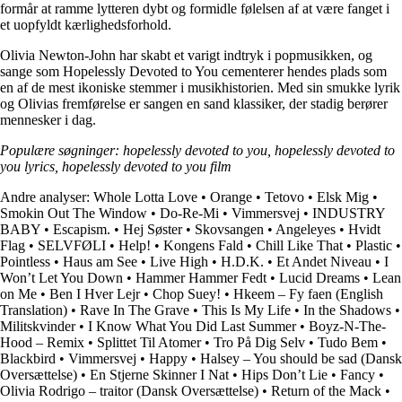
formår at ramme lytteren dybt og formidle følelsen af ​​at være fanget i
et uopfyldt kærlighedsforhold.
Olivia Newton-John har skabt et varigt indtryk i popmusikken, og
sange som Hopelessly Devoted to You cementerer hendes plads som
en af ​​de mest ikoniske stemmer i musikhistorien. Med sin smukke lyrik
og Olivias fremførelse er sangen en sand klassiker, der stadig berører
mennesker i dag.
Populære søgninger: hopelessly devoted to you, hopelessly devoted to
you lyrics, hopelessly devoted to you film
Andre analyser:
Whole Lotta Love
•
Orange
•
Tetovo
•
Elsk Mig
•
Smokin Out The Window
•
Do-Re-Mi
•
Vimmersvej
•
INDUSTRY
BABY
•
Escapism.
•
Hej Søster
•
Skovsangen
•
Angeleyes
•
Hvidt
Flag
•
SELVFØLI
•
Help!
•
Kongens Fald
•
Chill Like That
•
Plastic
•
Pointless
•
Haus am See
•
Live High
•
H.D.K.
•
Et Andet Niveau
•
I
Won’t Let You Down
•
Hammer Hammer Fedt
•
Lucid Dreams
•
Lean
on Me
•
Ben I Hver Lejr
•
Chop Suey!
•
Hkeem – Fy faen (English
Translation)
•
Rave In The Grave
•
This Is My Life
•
In the Shadows
•
Militskvinder
•
I Know What You Did Last Summer
•
Boyz-N-The-
Hood – Remix
•
Splittet Til Atomer
•
Tro På Dig Selv
•
Tudo Bem
•
Blackbird
•
Vimmersvej
•
Happy
•
Halsey – You should be sad (Dansk
Oversættelse)
•
En Stjerne Skinner I Nat
•
Hips Don’t Lie
•
Fancy
•
Olivia Rodrigo – traitor (Dansk Oversættelse)
•
Return of the Mack
•