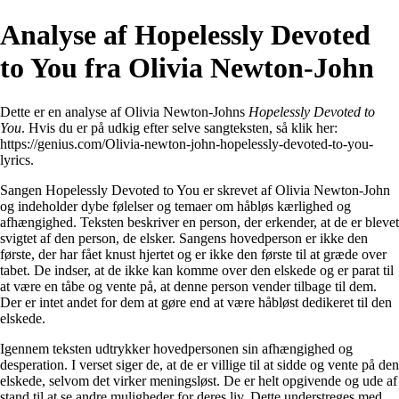
Analyse af Hopelessly Devoted
to You fra Olivia Newton-John
Dette er en analyse af Olivia Newton-Johns
Hopelessly Devoted to
You
. Hvis du er på udkig efter selve sangteksten, så klik her:
https://genius.com/Olivia-newton-john-hopelessly-devoted-to-you-
lyrics
.
Sangen Hopelessly Devoted to You er skrevet af Olivia Newton-John
og indeholder dybe følelser og temaer om håbløs kærlighed og
afhængighed. Teksten beskriver en person, der erkender, at de er blevet
svigtet af den person, de elsker. Sangens hovedperson er ikke den
første, der har fået knust hjertet og er ikke den første til at græde over
tabet. De indser, at de ikke kan komme over den elskede og er parat til
at være en tåbe og vente på, at denne person vender tilbage til dem.
Der er intet andet for dem at gøre end at være håbløst dedikeret til den
elskede.
Igennem teksten udtrykker hovedpersonen sin afhængighed og
desperation. I verset siger de, at de er villige til at sidde og vente på den
elskede, selvom det virker meningsløst. De er helt opgivende og ude af
stand til at se andre muligheder for deres liv. Dette understreges med