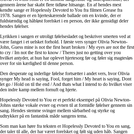
gennem årene har skabt flere tidløse hitsange. En af hendes mest
kendte sange er Hopelessly Devoted to You fra filmen Grease fra
1978. Sangen er en hjerteskærende ballade om en kvinde, der er
fuldstændig og håbløst forelsket i en person, der ikke gensidigt deler
hendes følelser.
Lyrikken i sangen er utroligt følelsesladet og beskriver smerten ved at
være fanget i et uelsket forhold. I første vers synger Olivia Newton-
John, Guess mine is not the first heart broken / My eyes are not the first
to cry / Im not the first to know / Theres just no getting over you
hvilket antyder, at hun har oplevet hjertesorg før og føler sig magtesløs
over for sin kærlighed til denne person.
Den desperate og inderlige følelse fortsætter i andet vers, hvor Olivia
synger My head is saying, Fool, forget him / My heart is saying, Dont
let go / Hold on til the end / And thats what I intend to do hvilket viser
den indre kamp mellem fornuft og hjerte.
Hopelessly Devoted to You er et perfekt eksempel på Olivia Newton-
Johns stærke vokale evner og evnen til at formidle følelser gennem sin
sang. Hendes stemme svinger mellem sårbarhed og styrke og
udtrykker på en fantastisk måde sangens tema.
Som man kan høre fra teksten er Hopelessly Devoted to You en sang,
der taler til alle, der har været forelsket og følt sig uden håb. Sangen