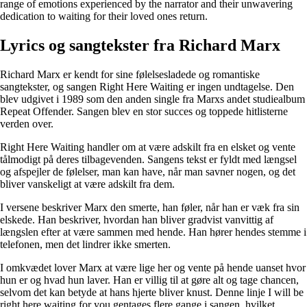
range of emotions experienced by the narrator and their unwavering
dedication to waiting for their loved ones return.
Lyrics og sangtekster fra Richard Marx
Richard Marx er kendt for sine følelsesladede og romantiske
sangtekster, og sangen Right Here Waiting er ingen undtagelse. Den
blev udgivet i 1989 som den anden single fra Marxs andet studiealbum
Repeat Offender. Sangen blev en stor succes og toppede hitlisterne
verden over.
Right Here Waiting handler om at være adskilt fra en elsket og vente
tålmodigt på deres tilbagevenden. Sangens tekst er fyldt med længsel
og afspejler de følelser, man kan have, når man savner nogen, og det
bliver vanskeligt at være adskilt fra dem.
I versene beskriver Marx den smerte, han føler, når han er væk fra sin
elskede. Han beskriver, hvordan han bliver gradvist vanvittig af
længslen efter at være sammen med hende. Han hører hendes stemme i
telefonen, men det lindrer ikke smerten.
I omkvædet lover Marx at være lige her og vente på hende uanset hvor
hun er og hvad hun laver. Han er villig til at gøre alt og tage chancen,
selvom det kan betyde at hans hjerte bliver knust. Denne linje I will be
right here waiting for you gentages flere gange i sangen, hvilket