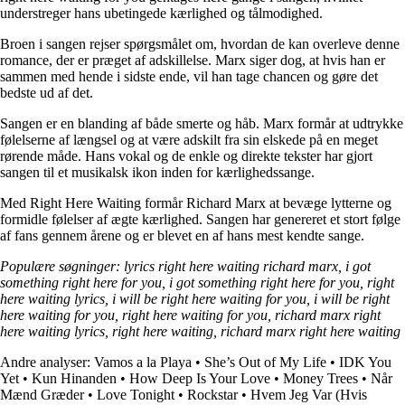
understreger hans ubetingede kærlighed og tålmodighed.
Broen i sangen rejser spørgsmålet om, hvordan de kan overleve denne
romance, der er præget af adskillelse. Marx siger dog, at hvis han er
sammen med hende i sidste ende, vil han tage chancen og gøre det
bedste ud af det.
Sangen er en blanding af både smerte og håb. Marx formår at udtrykke
følelserne af længsel og at være adskilt fra sin elskede på en meget
rørende måde. Hans vokal og de enkle og direkte tekster har gjort
sangen til et musikalsk ikon inden for kærlighedssange.
Med Right Here Waiting formår Richard Marx at bevæge lytterne og
formidle følelser af ægte kærlighed. Sangen har genereret et stort følge
af fans gennem årene og er blevet en af hans mest kendte sange.
Populære søgninger: lyrics right here waiting richard marx, i got
something right here for you, i got something right here for you, right
here waiting lyrics, i will be right here waiting for you, i will be right
here waiting for you, right here waiting for you, richard marx right
here waiting lyrics, right here waiting, richard marx right here waiting
Andre analyser:
Vamos a la Playa
•
She’s Out of My Life
•
IDK You
Yet
•
Kun Hinanden
•
How Deep Is Your Love
•
Money Trees
•
Når
Mænd Græder
•
Love Tonight
•
Rockstar
•
Hvem Jeg Var (Hvis