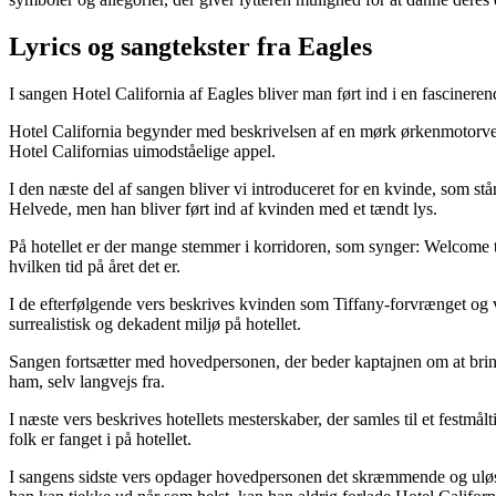
Lyrics og sangtekster fra Eagles
I sangen Hotel California af Eagles bliver man ført ind i en fasciner
Hotel California begynder med beskrivelsen af en mørk ørkenmotorvej o
Hotel Californias uimodståelige appel.
I den næste del af sangen bliver vi introduceret for en kvinde, som s
Helvede, men han bliver ført ind af kvinden med et tændt lys.
På hotellet er der mange stemmer i korridoren, som synger: Welcome to 
hvilken tid på året det er.
I de efterfølgende vers beskrives kvinden som Tiffany-forvrænget og 
surrealistisk og dekadent miljø på hotellet.
Sangen fortsætter med hovedpersonen, der beder kaptajnen om at brin
ham, selv langvejs fra.
I næste vers beskrives hotellets mesterskaber, der samles til et festmå
folk er fanget i på hotellet.
I sangens sidste vers opdager hovedpersonen det skræmmende og uløsel