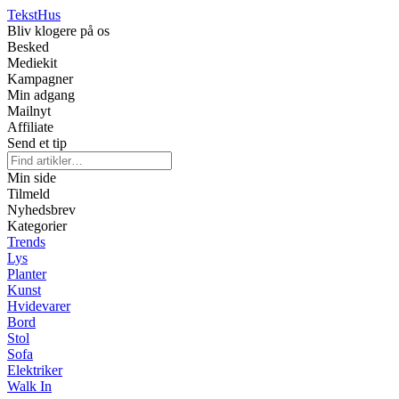
Tekst
Hus
Bliv klogere på os
Besked
Mediekit
Kampagner
Min adgang
Mailnyt
Affiliate
Send et tip
Min side
Tilmeld
Nyhedsbrev
Kategorier
Trends
Lys
Planter
Kunst
Hvidevarer
Bord
Stol
Sofa
Elektriker
Walk In