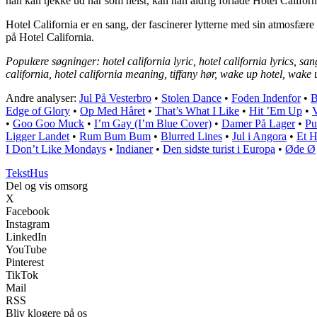
han kan tjekke ud når som helst, kan han aldrig forlade Hotel Californ
Hotel California er en sang, der fascinerer lytterne med sin atmosfære 
på Hotel California.
Populære søgninger: hotel california lyric, hotel california lyrics, sangt
california, hotel california meaning, tiffany hør, wake up hotel, wake u
Andre analyser:
Jul På Vesterbro
•
Stolen Dance
•
Foden Indenfor
•
Edge of Glory
•
Op Med Håret
•
That’s What I Like
•
Hit ’Em Up
•
V
•
Goo Goo Muck
•
I’m Gay (I’m Blue Cover)
•
Damer På Lager
•
Pu
Ligger Landet
•
Rum Bum Bum
•
Blurred Lines
•
Jul i Angora
•
Et 
I Don’t Like Mondays
•
Indianer
•
Den sidste turist i Europa
•
Øde Ø
Tekst
Hus
Del og vis omsorg
X
Facebook
Instagram
LinkedIn
YouTube
Pinterest
TikTok
Mail
RSS
Bliv klogere på os