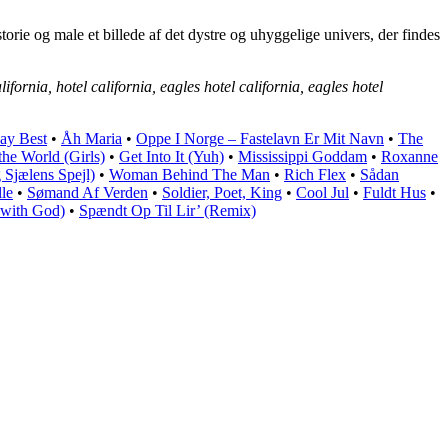
torie og male et billede af det dystre og uhyggelige univers, der findes
lifornia, hotel california, eagles hotel california, eagles hotel
ay Best
•
Åh Maria
•
Oppe I Norge – Fastelavn Er Mit Navn
•
The
he World (Girls)
•
Get Into It (Yuh)
•
Mississippi Goddam
•
Roxanne
Sjælens Spejl)
•
Woman Behind The Man
•
Rich Flex
•
Sådan
le
•
Sømand Af Verden
•
Soldier, Poet, King
•
Cool Jul
•
Fuldt Hus
•
 with God)
•
Spændt Op Til Lir’ (Remix)