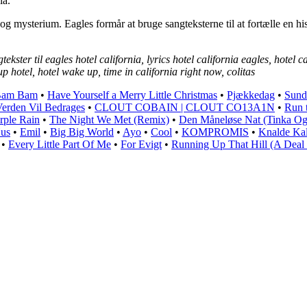
ia.
og mysterium. Eagles formår at bruge sangteksterne til at fortælle en his
ekster til eagles hotel california, lyrics hotel california eagles, hotel ca
p hotel, hotel wake up, time in california right now, colitas
Bam Bam
•
Have Yourself a Merry Little Christmas
•
Pjækkedag
•
Sund
erden Vil Bedrages
•
CLOUT COBAIN | CLOUT CO13A1N
•
Run t
rple Rain
•
The Night We Met (Remix)
•
Den Måneløse Nat (Tinka Og 
Hus
•
Emil
•
Big Big World
•
Ayo
•
Cool
•
KOMPROMIS
•
Knalde Kal
•
Every Little Part Of Me
•
For Evigt
•
Running Up That Hill (A Deal