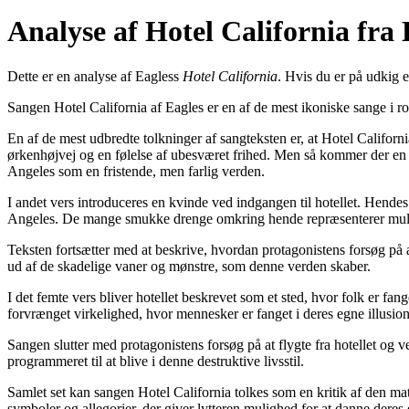
Analyse af Hotel California fra 
Dette er en analyse af Eagless
Hotel California
. Hvis du er på udkig e
Sangen Hotel California af Eagles er en af de mest ikoniske sange i ro
En af de mest udbredte tolkninger af sangteksten er, at Hotel Califor
ørkenhøjvej og en følelse af ubesværet frihed. Men så kommer der en sk
Angeles som en fristende, men farlig verden.
I andet vers introduceres en kvinde ved indgangen til hotellet. Hende
Angeles. De mange smukke drenge omkring hende repræsenterer muligvi
Teksten fortsætter med at beskrive, hvordan protagonistens forsøg på at
ud af de skadelige vaner og mønstre, som denne verden skaber.
I det femte vers bliver hotellet beskrevet som et sted, hvor folk er fa
forvrænget virkelighed, hvor mennesker er fanget i deres egne illusio
Sangen slutter med protagonistens forsøg på at flygte fra hotellet og ve
programmeret til at blive i denne destruktive livsstil.
Samlet set kan sangen Hotel California tolkes som en kritik af den mate
symboler og allegorier, der giver lytteren mulighed for at danne deres