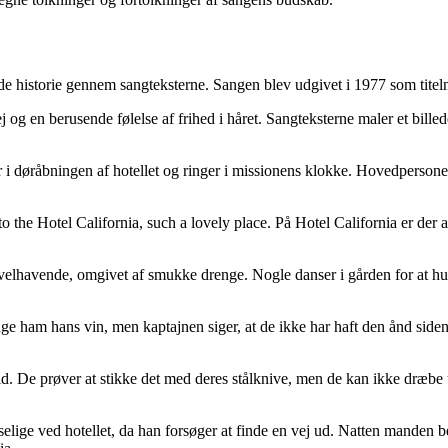
ende historie gennem sangteksterne. Sangen blev udgivet i 1977 som tit
g en berusende følelse af frihed i håret. Sangteksterne maler et billed
tår i døråbningen af hotellet og ringer i missionens klokke. Hovedperso
the Hotel California, such a lovely place. På Hotel California er der al
velhavende, omgivet af smukke drenge. Nogle danser i gården for at hu
ge ham hans vin, men kaptajnen siger, at de ikke har haft den ånd sid
ltid. De prøver at stikke det med deres stålknive, men de kan ikke dræbe
ige ved hotellet, da han forsøger at finde en vej ud. Natten manden b