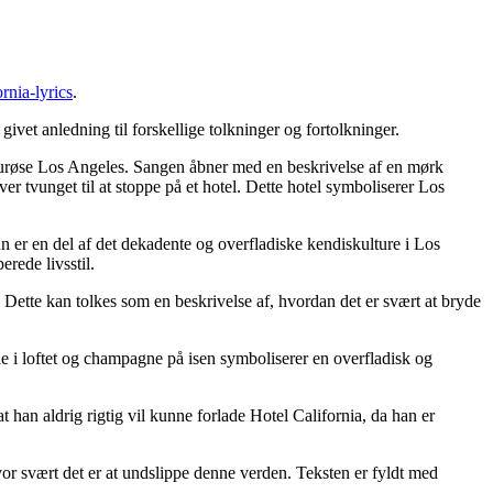
rnia-lyrics
.
ivet anledning til forskellige tolkninger og fortolkninger.
amourøse Los Angeles. Sangen åbner med en beskrivelse af en mørk
er tvunget til at stoppe på et hotel. Dette hotel symboliserer Los
 er en del af det dekadente og overfladiske kendiskulture i Los
rede livsstil.
t. Dette kan tolkes som en beskrivelse af, hvordan det er svært at bryde
jle i loftet og champagne på isen symboliserer en overfladisk og
at han aldrig rigtig vil kunne forlade Hotel California, da han er
hvor svært det er at undslippe denne verden. Teksten er fyldt med