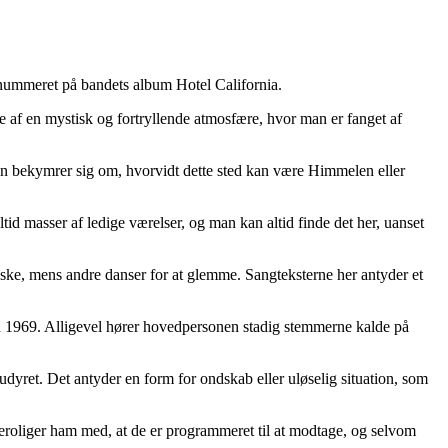
elnummeret på bandets album Hotel California.
e af en mystisk og fortryllende atmosfære, hvor man er fanget af
nen bekymrer sig om, hvorvidt dette sted kan være Himmelen eller
tid masser af ledige værelser, og man kan altid finde det her, uanset
ske, mens andre danser for at glemme. Sangteksterne her antyder et
en 1969. Alligevel hører hovedpersonen stadig stemmerne kalde på
 udyret. Det antyder en form for ondskab eller uløselig situation, som
eroliger ham med, at de er programmeret til at modtage, og selvom