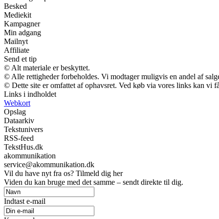
Besked
Mediekit
Kampagner
Min adgang
Mailnyt
Affiliate
Send et tip
© Alt materiale er beskyttet.
© Alle rettigheder forbeholdes. Vi modtager muligvis en andel af salge
© Dette site er omfattet af ophavsret. Ved køb via vores links kan vi
Links i indholdet
Webkort
Opslag
Dataarkiv
Tekstunivers
RSS-feed
TekstHus.dk
akommunikation
service@akommunikation.dk
Vil du have nyt fra os? Tilmeld dig her
Viden du kan bruge med det samme – sendt direkte til dig.
Indtast e-mail