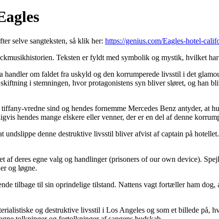
Eagles
fter selve sangteksten, så klik her:
https://genius.com/Eagles-hotel-califo
ckmusikhistorien. Teksten er fyldt med symbolik og mystik, hvilket har g
nia handler om faldet fra uskyld og den korrumperede livsstil i det gl
iftning i stemningen, hvor protagonistens syn bliver sløret, og han bliv
s tiffany-vredne sind og hendes fornemme Mercedes Benz antyder, at hun
s hendes mange elskere eller venner, der er en del af denne korrumpe
 undslippe denne destruktive livsstil bliver afvist af captain på hotelle
nget af deres egne valg og handlinger (prisoners of our own device). Spe
ner og løgne.
nde tilbage til sin oprindelige tilstand. Nattens vagt fortæller ham dog, 
rialistiske og destruktive livsstil i Los Angeles og som et billede på, 
 egne tolkninger og fortolkninger af sangens budskab.