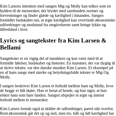
Kim Larsens intention med sangen Mig og Molly kan tolkes som en
hyldest til de mennesker, der bryder med samfundets normer og
forventninger og finder glæde og kærlighed i hinanden. Sangen
formidler budskabet om, at ægte kærlighed kan overvinde økonomiske
udfordringer og modstand fra omgivelserne samt bringe lykke og
tilfredshed i livet.
Lyrics og sangtekster fra Kim Larsen &
Bellami
Sangtekster er en vigtig del af musikken og kan være med til at
formidle følelser, budskaber og historier. En kunstner, der var dygtig til
at skrive tekster, var den danske musiker Kim Larsen. Et eksempel på
en af hans sange med stærke og betydningsfulde tekster er Mig Og
Molly.
I sangen beskriver Kim Larsen et forhold mellem ham og Molly, hvor
de begge er lidt skøre. Han er besat af hende, og hun siger, at hun
elsker ham som bare fanden. Sangen afspejler et ægte og intenst
forhold mellem to mennesker.
Kim Larsen formår også at skildre de udfordringer, parret står overfor.
Rent økonomisk går det op og ned, men tro, håb og lidt kærlighed har