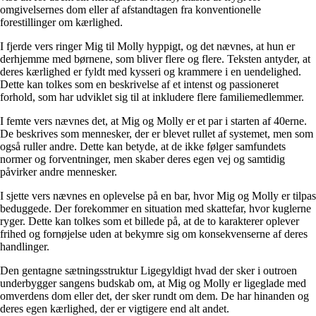
omgivelsernes dom eller af afstandtagen fra konventionelle
forestillinger om kærlighed.
I fjerde vers ringer Mig til Molly hyppigt, og det nævnes, at hun er
derhjemme med børnene, som bliver flere og flere. Teksten antyder, at
deres kærlighed er fyldt med kysseri og krammere i en uendelighed.
Dette kan tolkes som en beskrivelse af et intenst og passioneret
forhold, som har udviklet sig til at inkludere flere familiemedlemmer.
I femte vers nævnes det, at Mig og Molly er et par i starten af 40erne.
De beskrives som mennesker, der er blevet rullet af systemet, men som
også ruller andre. Dette kan betyde, at de ikke følger samfundets
normer og forventninger, men skaber deres egen vej og samtidig
påvirker andre mennesker.
I sjette vers nævnes en oplevelse på en bar, hvor Mig og Molly er tilpas
beduggede. Der forekommer en situation med skattefar, hvor kuglerne
ryger. Dette kan tolkes som et billede på, at de to karakterer oplever
frihed og fornøjelse uden at bekymre sig om konsekvenserne af deres
handlinger.
Den gentagne sætningsstruktur Ligegyldigt hvad der sker i outroen
underbygger sangens budskab om, at Mig og Molly er ligeglade med
omverdens dom eller det, der sker rundt om dem. De har hinanden og
deres egen kærlighed, der er vigtigere end alt andet.