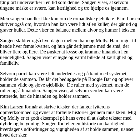
før gjort underværker i en tid som denne. Sangen viser, at selvom
tingene måske er svære, kan kærlighed og tro hjælpe os igennem.
Men sangen handler ikke kun om de romantiske øjeblikke. Kim Larsen
skriver også om, hvordan han kan være lidt af en kuller, der går ud og
graver huller. Dette viser en balance mellem alvor og humor i teksten.
Sangen skildrer også hverdagen mellem ham og Molly. Han ringer til
hende hver femte kvarter, og hun går derhjemme med de små, der
bliver flere og flere. De ønsker at kysse og kramme hinanden i en
uendelighed. Sangen viser et ægte og varmt billede af kærlighed og
familieliv.
Selvom parret kan være lidt anderledes og på kant med systemet,
holder de sammen. De får det beduggede på Boogie Bar og oplever
sammen vilde og sjove øjeblikke. De ruller med systemet, men de
ruller også hinanden. Sangen viser, at selvom verden kan være
rotterede, har de hinanden og holder sammen.
Kim Larsen formår at skrive tekster, der fanger lytterens
opmærksomhed og evner at fortælle historier gennem musikken. Mig
Og Molly er et godt eksempel på hans evne til at skabe tekster med
dybde og betydning. Sangen fortæller en historie om kærlighed,
hverdagens udfordringer og vigtigheden af at holde sammen, uanset
hvad der sker.