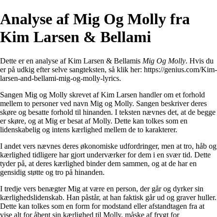
Analyse af Mig Og Molly fra
Kim Larsen & Bellami
Dette er en analyse af Kim Larsen & Bellamis
Mig Og Molly
. Hvis du
er på udkig efter selve sangteksten, så klik her:
https://genius.com/Kim-
larsen-and-bellami-mig-og-molly-lyrics
.
Sangen Mig og Molly skrevet af Kim Larsen handler om et forhold
mellem to personer ved navn Mig og Molly. Sangen beskriver deres
skøre og besatte forhold til hinanden. I teksten nævnes det, at de begge
er skøre, og at Mig er besat af Molly. Dette kan tolkes som en
lidenskabelig og intens kærlighed mellem de to karakterer.
I andet vers nævnes deres økonomiske udfordringer, men at tro, håb og
kærlighed tidligere har gjort underværker for dem i en svær tid. Dette
tyder på, at deres kærlighed binder dem sammen, og at de har en
gensidig støtte og tro på hinanden.
I tredje vers benægter Mig at være en person, der går og dyrker sin
kærlighedslidenskab. Han påstår, at han faktisk går ud og graver huller.
Dette kan tolkes som en form for modstand eller afstandtagen fra at
vise alt for åbent sin kærlighed til Molly, måske af frygt for