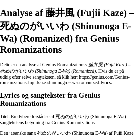
Analyse af 藤井風 (Fujii Kaze) –
死ぬのがいいわ (Shinunoga E-
Wa) (Romanized) fra Genius
Romanizations
Dette er en analyse af Genius Romanizationss
藤井風 (Fujii Kaze) –
死ぬのがいいわ (Shinunoga E-Wa) (Romanized)
. Hvis du er på
udkig efter selve sangteksten, så klik her:
https://genius.com/Genius-
romanizations-fujii-kaze-shinunoga-e-wa-romanized-lyrics
.
Lyrics og sangtekster fra Genius
Romanizations
Titel: En dybere forståelse af 死ぬのがいいわ (Shinunoga E-Wa)
sangtekstens betydning fra Genius Romanizations
Den japanske sang 死ぬのがいいわ (Shinunoga E-Wa) af Fujii Kaze