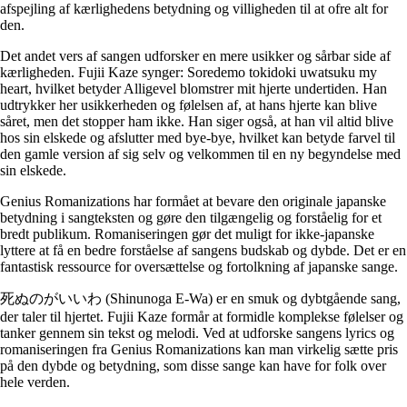
afspejling af kærlighedens betydning og villigheden til at ofre alt for
den.
Det andet vers af sangen udforsker en mere usikker og sårbar side af
kærligheden. Fujii Kaze synger: Soredemo tokidoki uwatsuku my
heart, hvilket betyder Alligevel blomstrer mit hjerte undertiden. Han
udtrykker her usikkerheden og følelsen af, at hans hjerte kan blive
såret, men det stopper ham ikke. Han siger også, at han vil altid blive
hos sin elskede og afslutter med bye-bye, hvilket kan betyde farvel til
den gamle version af sig selv og velkommen til en ny begyndelse med
sin elskede.
Genius Romanizations har formået at bevare den originale japanske
betydning i sangteksten og gøre den tilgængelig og forståelig for et
bredt publikum. Romaniseringen gør det muligt for ikke-japanske
lyttere at få en bedre forståelse af sangens budskab og dybde. Det er en
fantastisk ressource for oversættelse og fortolkning af japanske sange.
死ぬのがいいわ (Shinunoga E-Wa) er en smuk og dybtgående sang,
der taler til hjertet. Fujii Kaze formår at formidle komplekse følelser og
tanker gennem sin tekst og melodi. Ved at udforske sangens lyrics og
romaniseringen fra Genius Romanizations kan man virkelig sætte pris
på den dybde og betydning, som disse sange kan have for folk over
hele verden.