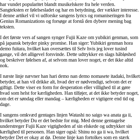
har vundet popularitet blandt musikelskere fra hele verden.
Sangteksten er følelsesladet og har en betydning, der vækker interesse.
I denne artikel vil vi udforske sangens lyrics og romaniseringen fra
Genius Romanizations og forsøge at forstå den dybere mening bag
teksten.
I det første vers af sangen synger Fujii Kaze om yubikiri genman, som
på japansk betyder pinky promise. Han siger: Yubikiri genman hora
demo fuitara, hvilket kan oversættes til Selv hvis jeg lover tusind
gange, vil det alligevel forsvinde. Dette udtrykker en slags håbløshed
og beskriver følelsen af, at selvom man lover noget, er det ikke altid
nok.
I næste linje nævner han hari demo nan demo nomasete itadaki, hvilket
betyder, at han vil drikke alt, hvad der er nødvendigt, selvom det er
giftigt. Dette viser en form for desperation eller villighed til at gøre
hvad som helst for kærligheden. Han tilføjer, at det ikke betyder noget,
om det er søndag eller mandag – kærligheden er vigtigere end tid og
dage.
I sangens omkvæd gentages linjen Watashi no saigo wa anata ga ii,
hvilket betyder Du er det bedste for mig. Med denne gentagelse
understreger Fujii Kaze vigtigheden af sin elskede og udtrykker sin
kærlighed til personen. Han siger også: Shinu no ga ii wa, hvilket
betyder Det er okay at dø. Denne linje kan fortolkes som en stærk