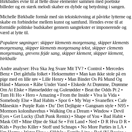
Birkballes evne til at flette disse elementer sammen med poetiske
billeder og en stærk melodi skaber en dybde og betydning i sangen.
Michelle Birkballe formår med sin tekstskrivning at påvirke lytterne og
skabe en forbindelse mellem kunst og samfund. Hendes evne til at
formidle politiske budskaber gennem sangtekster er imponerende og
værd at lytte til.
Populære søgninger: skipper klements morgensang, skipper klements
morgensang, skipper klements morgensang tekst, skipper clements
morgensang, grevens fejde sang, skipper klement, skipper klement,
birkballe
Andre analyser:
Hva Ska Jeg Svare Mit TV?
•
Control
•
Mercedes
Benz
•
Det gåtfulla folket
•
Heksemutter
•
Man kan ikke stole på en
pige med en lille røv
•
Lille Henry
•
Man Binder Os På Mund Og
Hånd
•
Maroon
•
Råbe Under Vand
•
Elskede At Drømme, Drømme
Om At Elske
•
Hønsefødder og Gulerødder
•
Beat the Odds Pt 2
•
Tum Hi Ho
•
Hero
•
Amazing
•
From the Inside
•
Viva la Vida
•
Somebody Else
•
Bad Habits
•
Spor 6
•
My Way
•
Svaneflex
•
Cafe
Måneskin
•
Purple Rain
•
Du’ Det Dejligste
•
Gangnam style
•
N95
•
Mormors kolonihavehus
•
Walking On a Dream
•
Window
•
Devil
Eyes
•
Get Lucky (Daft Punk Remix)
•
Shape of You
•
Bad Habit
•
Mask Off
•
Mine Øjne de Skal Se
•
Frit Land
•
Ned
•
D R Hva D R
•
Kids
•
Psycho Killer
•
Stoff und Schnaps
•
No More Parties in LA
•