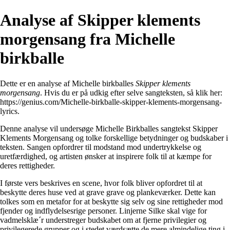
Analyse af Skipper klements
morgensang fra Michelle
birkballe
Dette er en analyse af Michelle birkballes
Skipper klements
morgensang
. Hvis du er på udkig efter selve sangteksten, så klik her:
https://genius.com/Michelle-birkballe-skipper-klements-morgensang-
lyrics
.
Denne analyse vil undersøge Michelle Birkballes sangtekst Skipper
Klements Morgensang og tolke forskellige betydninger og budskaber i
teksten. Sangen opfordrer til modstand mod undertrykkelse og
uretfærdighed, og artisten ønsker at inspirere folk til at kæmpe for
deres rettigheder.
I første vers beskrives en scene, hvor folk bliver opfordret til at
beskytte deres huse ved at grave grave og plankeværker. Dette kan
tolkes som en metafor for at beskytte sig selv og sine rettigheder mod
fjender og indflydelsesrige personer. Linjerne Silke skal vige for
vadmelsklæ´r understreger budskabet om at fjerne privilegier og
privilegerede grupper og i stedet værdsætte de mere almindelige ting i