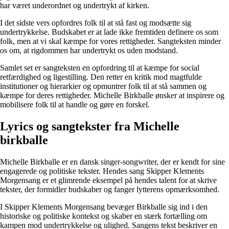
har været underordnet og undertrykt af kirken.
I det sidste vers opfordres folk til at stå fast og modsætte sig
undertrykkelse. Budskabet er at lade ikke fremtiden definere os som
folk, men at vi skal kæmpe for vores rettigheder. Sangteksten minder
os om, at rigdommen har undertrykt os uden modstand.
Samlet set er sangteksten en opfordring til at kæmpe for social
retfærdighed og ligestilling. Den retter en kritik mod magtfulde
institutioner og hierarkier og opmuntrer folk til at stå sammen og
kæmpe for deres rettigheder. Michelle Birkballe ønsker at inspirere og
mobilisere folk til at handle og gøre en forskel.
Lyrics og sangtekster fra Michelle
birkballe
Michelle Birkballe er en dansk singer-songwriter, der er kendt for sine
engagerede og politiske tekster. Hendes sang Skipper Klements
Morgensang er et glimrende eksempel på hendes talent for at skrive
tekster, der formidler budskaber og fanger lytterens opmærksomhed.
I Skipper Klements Morgensang bevæger Birkballe sig ind i den
historiske og politiske kontekst og skaber en stærk fortælling om
kampen mod undertrykkelse og ulighed. Sangens tekst beskriver en