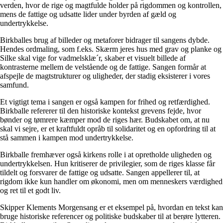
verden, hvor de rige og magtfulde holder på rigdommen og kontrollen,
mens de fattige og udsatte lider under byrden af gæld og
undertrykkelse.
Birkballes brug af billeder og metaforer bidrager til sangens dybde.
Hendes ordmaling, som f.eks. Skærm jeres hus med grav og planke og
Silke skal vige for vadmelsklæ´r, skaber et visuelt billede af
kontrasterne mellem de velstående og de fattige. Sangen formår at
afspejle de magtstrukturer og uligheder, der stadig eksisterer i vores
samfund.
Et vigtigt tema i sangen er også kampen for frihed og retfærdighed.
Birkballe refererer til den historiske kontekst grevens fejde, hvor
bønder og tømrere kæmper mod de riges hær. Budskabet om, at nu
skal vi sejre, er et kraftfuldt opråb til solidaritet og en opfordring til at
stå sammen i kampen mod undertrykkelse.
Birkballe fremhæver også kirkens rolle i at opretholde uligheden og
undertrykkelsen. Hun kritiserer de privilegier, som de riges klasse får
tildelt og forsvarer de fattige og udsatte. Sangen appellerer til, at
rigdom ikke kun handler om økonomi, men om menneskers værdighed
og ret til et godt liv.
Skipper Klements Morgensang er et eksempel på, hvordan en tekst kan
bruge historiske referencer og politiske budskaber til at berøre lytteren.