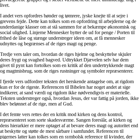
livet.
I andet vers opfordres bønder og tømrere, jyske knejte til at sejre i
grevens fejde. Dette kan tolkes som en opfordring til arbejderne og de
underdanige klasser om at stå sammen for at bekæmpe økonomisk og
social ulighed. Linjerne Mennesker bytter de ud for penge / Porten til
frihed de låse og stænge understreger ideen om, at få mennesker
udnyttes og begrænses af de riges magt og penge.
Tredje vers taler om, hvordan de riges hjelme og beskyttelse skjuler
deres frygt og svaghed bagved. Udtrykket Djævelen selv har dem
givet til pynt kan fortolkes som en kritik af den undertrykkende magt
og magtmisbrug, som de riges rustninger og symboler repræsenterer.
I fjerde vers udfordrer teksten det herskende antagelse om, at rigdom
kun er for de rigeste. Referencen til Bibelen har noget andet at sige
indikerer, at sand værdi og rigdom ikke nødvendigvis er materielle.
Teksten understreger også, hvordan Jesus, der var fattig på jorden, ikke
blev belønnet af de rige, men af Gud.
I det femte vers rettes der en kritik mod kirken og dens kontrol,
repræsenteret som sorte skadesværme. Sangen foreslår, at kirken og
dens hierarkier er mere optaget af at bevare deres magt og autoritet end
at beskytte og støtte de mest sårbare i samfundet. Referencen til
pigernes latter kan tolkes som en symbolsk reference til kvinder, der