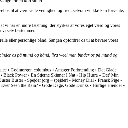
yldige for en kort stund.
l os til at værdsætte venlighed og fred, selvom vi ikke kan forvente,
t vi har en indre fæstning, der styrkes af vores eget værd og vores
år vi selv bestemmer.
lle eller personlige bånd. Sangen opfordrer os til at bevare vores
binder os på mund og hånd, liva weel man binder os på mund og
uice
•
Godmorgon columbus
•
Amager Forbrænding
•
Det Glade
•
Black Power
•
En Stjerne Skinner I Nat
•
Hip Hurra – Det’ Min
Buster Buster
•
Spejder jörg – spejder!
•
Money Dial
•
Fransk Pige
•
Ever Seen the Rain?
•
Gode Dage, Gode Drinks
•
Hurtige Hænder
•