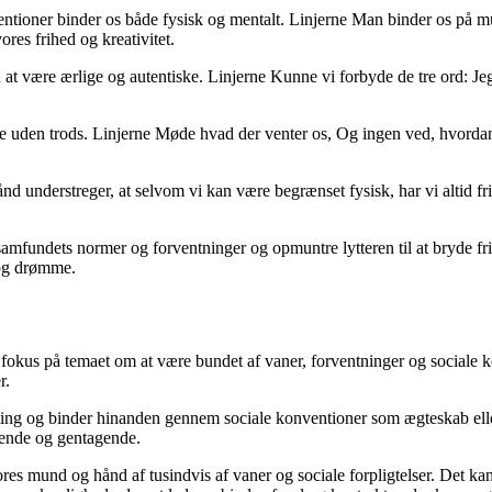
tioner binder os både fysisk og mentalt. Linjerne Man binder os på m
res frihed og kreativitet.
 være ærlige og autentiske. Linjerne Kunne vi forbyde de tre ord: Jeg l
ne uden trods. Linjerne Møde hvad der venter os, Og ingen ved, hvordan
derstreger, at selvom vi kan være begrænset fysisk, har vi altid frihe
mfundets normer og forventninger og opmuntre lytteren til at bryde fri 
r og drømme.
us på temaet om at være bundet af vaner, forventninger og sociale kon
r.
 ting og binder hinanden gennem sociale konventioner som ægteskab eller
ænsende og gentagende.
res mund og hånd af tusindvis af vaner og sociale forpligtelser. Det kan