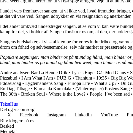
Liva Weel argumenterer for, at vi bør søge ærligere veje til at udtrykke
I andet vers fremhæver sangen, at vi ikke ved, hvad fremtiden bringer, 
at det vil vare ved. Sangen udtrykker en vis resignation og anerkender, at
I det andet omkvæd understreger sangen, at selvom vi kan være bundet a
kamp for det, vi holder af. Sangen forsikrer os om, at den, der holder s
Sangens budskab er, at vi skal kæmpe for vores indre frihed og værne om
drøm om frihed og selvbestemmelse, selv når mørket er presserende og
Populære søgninger: man binder os på mund og hånd, man binder os p
hånd, man binder os på mund og hånd liva weel, man binder os på m
Andre analyser:
Bar La Hende Drik
•
Lysets Engel Går Med Glans
•
S
Pizzabud
•
I Am What I Am
•
PUB G
•
Titanium
•
10:35
•
Big Big Wo
Fødselsdag
•
Lygtemandens Sang
•
Europa Life
•
What’s Up?
•
Du Gl
En Dag Tilbage
•
Kumalala Kumalala
•
(Vinterbyøster) Postens Sang
The 30th
•
Broken Soul
•
Where is the Love?
•
People, I’ve been sad
Tekst
Hus
Del og vis omsorg
X
Facebook
Instagram
LinkedIn
YouTube
Pin
Bliv klogere på os
Besked
Mediekit