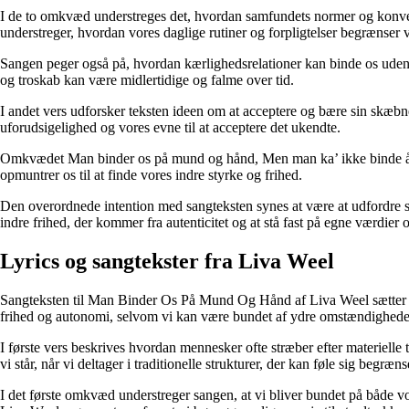
I de to omkvæd understreges det, hvordan samfundets normer og konven
understreger, hvordan vores daglige rutiner og forpligtelser begrænser vo
Sangen peger også på, hvordan kærlighedsrelationer kan binde os uden at
og troskab kan være midlertidige og falme over tid.
I andet vers udforsker teksten ideen om at acceptere og bære sin skæb
uforudsigelighed og vores evne til at acceptere det ukendte.
Omkvædet Man binder os på mund og hånd, Men man ka’ ikke binde ånd un
opmuntrer os til at finde vores indre styrke og frihed.
Den overordnede intention med sangteksten synes at være at udfordre sa
indre frihed, der kommer fra autenticitet og at stå fast på egne værdie
Lyrics og sangtekster fra Liva Weel
Sangteksten til Man Binder Os På Mund Og Hånd af Liva Weel sætter fok
frihed og autonomi, selvom vi kan være bundet af ydre omstændighede
I første vers beskrives hvordan mennesker ofte stræber efter materielle
vi står, når vi deltager i traditionelle strukturer, der kan føle sig begr
I det første omkvæd understreger sangen, at vi bliver bundet på både vo