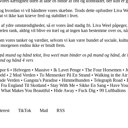
 vores kærlighed uden at lade os binde af ord og kontrakter, der kun er g
og hvordan vi vil håndtere vores skæbne. Trods dette opfordrer Liva Wee
 vi ikke kan kræve fred og stabilitet i livet.
f ydre omstændigheder, så er vores ånd stadig fri. Liva Weel påpeger, a
jælen rank, aldrig vil blive en træl og at ingen kan bestemme over os, n
 vores tanker og værdier, selvom vi kan være bundet af sociale, kulture
 morgenen endnu ikke er brudt frem.
å mund og hånd tekst, liva weel man binder os på mund og hånd, de 
und og hånd 4 vers
por 6
•
Helvegen
•
Massive
•
Ik Lavet Penge
•
The Four Horsemen
•
J
rld
•
2 Mod Verden
•
To Mennesker På En Strand
•
Walking in the Air
ade Verden
•
Gangsta’s Paradise
•
Himmelhunden
•
Telegraph Road
•
•
Fra England Til Skotland
•
Stay With Me
•
Sikke En Sang
•
Have You 
•
What Makes You Beautiful
•
Hide Away
•
Fuck Dig
•
99 Luftballons
terest
TikTok
Mail
RSS