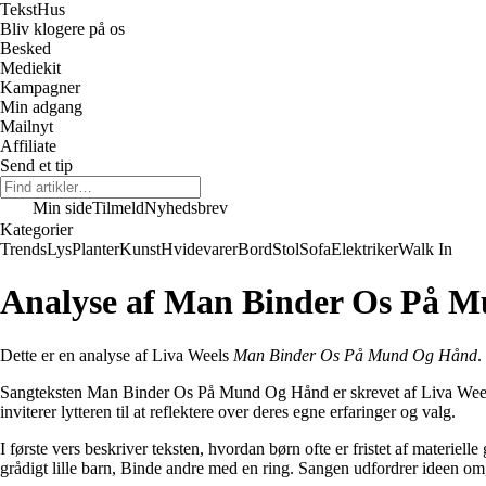
Tekst
Hus
Bliv klogere på os
Besked
Mediekit
Kampagner
Min adgang
Mailnyt
Affiliate
Send et tip
Min side
Tilmeld
Nyhedsbrev
Kategorier
Trends
Lys
Planter
Kunst
Hvidevarer
Bord
Stol
Sofa
Elektriker
Walk In
Analyse af Man Binder Os På M
Dette er en analyse af Liva Weels
Man Binder Os På Mund Og Hånd
.
Sangteksten Man Binder Os På Mund Og Hånd er skrevet af Liva Weel og
inviterer lytteren til at reflektere over deres egne erfaringer og valg.
I første vers beskriver teksten, hvordan børn ofte er fristet af materiel
grådigt lille barn, Binde andre med en ring. Sangen udfordrer ideen om,