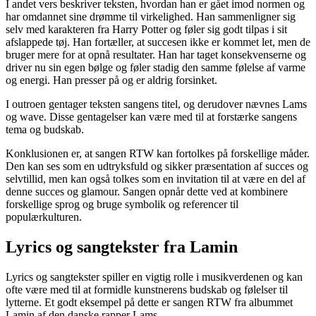
I andet vers beskriver teksten, hvordan han er gået imod normen og
har omdannet sine drømme til virkelighed. Han sammenligner sig
selv med karakteren fra Harry Potter og føler sig godt tilpas i sit
afslappede tøj. Han fortæller, at succesen ikke er kommet let, men de
bruger mere for at opnå resultater. Han har taget konsekvenserne og
driver nu sin egen bølge og føler stadig den samme følelse af varme
og energi. Han presser på og er aldrig forsinket.
I outroen gentager teksten sangens titel, og derudover nævnes Lams
og wave. Disse gentagelser kan være med til at forstærke sangens
tema og budskab.
Konklusionen er, at sangen RTW kan fortolkes på forskellige måder.
Den kan ses som en udtryksfuld og sikker præsentation af succes og
selvtillid, men kan også tolkes som en invitation til at være en del af
denne succes og glamour. Sangen opnår dette ved at kombinere
forskellige sprog og bruge symbolik og referencer til
populærkulturen.
Lyrics og sangtekster fra Lamin
Lyrics og sangtekster spiller en vigtig rolle i musikverdenen og kan
ofte være med til at formidle kunstnerens budskab og følelser til
lytterne. Et godt eksempel på dette er sangen RTW fra albummet
Lamin af den danske rapper Lams.