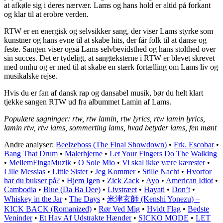
at afkøle sig i deres nærvær. Lams og hans hold er altid på forkant
og klar til at erobre verden.
RTW er en energisk og selvsikker sang, der viser Lams styrke som
kunstner og hans evne til at skabe hits, der får folk til at danse og
feste. Sangen viser også Lams selvbevidsthed og hans stolthed over
sin succes. Det er tydeligt, at sangteksterne i RTW er blevet skrevet
med omhu og er med til at skabe en stærk fortælling om Lams liv og
musikalske rejse.
Hvis du er fan af dansk rap og dansabel musik, bør du helt klart
tjekke sangen RTW ud fra albummet Lamin af Lams.
Populære søgninger: rtw, rtw lamin, rtw lyrics, rtw lamin lyrics,
lamin rtw, rtw lams, sommerting lams, hvad betyder lams, fen mønt
Andre analyser:
Beelzeboss (The Final Showdown)
•
Frk. Escobar
•
Bang That Drum
•
Malerhjerne
•
Let Your Fingers Do The Walking
•
MellemFingaMuzik
•
O Sole Mio
•
Vi skal ikke være kærester
•
Lille Messias
•
Little Sister
•
Jeg Kommer
•
Stille Nacht
•
Hvorfor
har du bukser på?
•
Hjem Igen
•
Zick Zack
•
Ayo
•
American Idiot
•
Cambodia
•
Blue (Da Ba Dee)
•
Livstræet
•
Hayati
•
Don’t
•
Whiskey in the Jar
•
The Days
•
米津玄師 (Kenshi Yonezu) –
KICK BACK (Romanized)
•
Rør Ved Mig
•
Hvidt Flag
•
Bedste
Veninder
•
Et Hav Af Udstrakte Hænder
•
SICKO MODE
•
LET