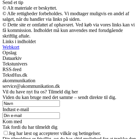
Send et tip
© Alt materiale er beskyttet.
© Alle rettigheder forbeholdes. Vi modtager muligvis en andel af
salget, når du handler via links på siden.
© Dette site er omfattet af ophavsret. Ved køb via vores links kan vi
få kommission. Indholdet må kun anvendes med forudgående
skriftlig aftale.
Links i indholdet
Webkort
Opslag
Dataarkiv
Tekstunivers
RSS-feed
TekstHus.dk
akommunikation
service@akommunikation.dk
Vil du have nyt fra os? Tilmeld dig her
Viden du kan bruge med det samme – sendt direkte til dig.
Indtast e-mail
Kom med
Tak fordi du har tilmeldt dig
Jeg har læst og accepterer vilkår og betingelser.
Din tilmelding er frivillig, og du har altid mulighed for at trække den