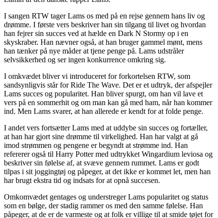
I sangen RTW tager Lams os med på en rejse gennem hans liv og
drømme. I første vers beskriver han sin tilgang til livet og hvordan
han fejrer sin succes ved at hælde en Dark N Stormy op i en
skyskraber. Han nævner også, at han bruger gammel mønt, mens
han tænker på nye måder at tjene penge på. Lams udstråler
selvsikkerhed og ser ingen konkurrence omkring sig.
I omkvædet bliver vi introduceret for forkortelsen RTW, som
sandsynligvis står for Ride The Wave. Det er et udtryk, der afspejler
Lams succes og popularitet. Han bliver spurgt, om han vil lave et
vers på en sommerhit og om man kan gå med ham, når han kommer
ind. Men Lams svarer, at han allerede er kendt for at folde penge.
I andet vers fortsætter Lams med at uddybe sin succes og fortæller,
at han har gjort sine drømme til virkelighed. Han har valgt at gå
imod strømmen og pengene er begyndt at strømme ind. Han
refererer også til Harry Potter med udtrykket Wingardium leviosa og
beskriver sin følelse af, at svæve gennem rummet. Lams er godt
tilpas i sit joggingtøj og påpeger, at det ikke er kommet let, men han
har brugt ekstra tid og indsats for at opnå succesen.
Omkomvædet gentages og understreger Lams popularitet og status
som en bølge, der stadig rammer os med den samme følelse. Han
påpeger, at de er de varmeste og at folk er villige til at smide tøjet for