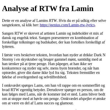
Analyse af RTW fra Lamin
Dette er en analyse af Lamins
RTW
. Hvis du er på udkig efter selve
sangteksten, så klik her:
https://genius.com/Lamin-rtw-lyrics
.
Sangen RTW er skrevet af artisten Lamin og indeholder et mix af
dansk og engelsk tekst. Sangen præsenterer en kombination af
forskellige tolkninger og budskaber, der kan fortolkes forskelligt af
lytteren.
I første vers beskriver teksten, hvordan han nyder at drikke Dark N
Stormy i en skyskraber og bruger gammel mønt, samtidig med at
han tænker på at tjene penge. Han påpeger, at han ikke ser
konkurrence og nyder sig selv, mens byen brænder, og når han
optræder, giver din dame ikke lyd fra sig. Teksten fremstiller en
følelse af overlegenhed og selvtilfredshed.
I omkvædet spørges Lams, om han vil rappe om en sommerflirt og
hvad RTW egentlig betyder. Derudover spørger en person, om de
kan følges med Lams, når de kommer ind et sted. Lams bliver bedt
om at stoppe med at bøvle om penge. Omkvædet afspejler et ønske
om at være en del af Lams succes og glamour.