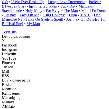
GO
•
If We Ever Broke Up
•
Længe Leve Drømmene
•
Proletar
(Hvor Jeg Står)
•
​hjem fra fabrikken
•
Fuck Dig
•
Mandags-
Stævnemøde
•
Holy Moly
•
For Evigt
•
The Man
•
Midt I En Drøm
•
Du hast
•
Easy On Me
•
’Till I Collapse
•
Luka
•
T.N.T.
•
Den
Måneløse Nat (Tinka Og Sjælens Spejl)
•
Joanna
•
Og Du Blev Til
En Hvid Fugl
•
My Man
Tekst
Hus
Del og vis omsorg
X
Facebook
Instagram
LinkedIn
YouTube
Pinterest
TikTok
Mail
RSS
Bliv klogere på os
Besked
Mediekit
Kampagner
Min adgang
Mailnyt
Affiliate