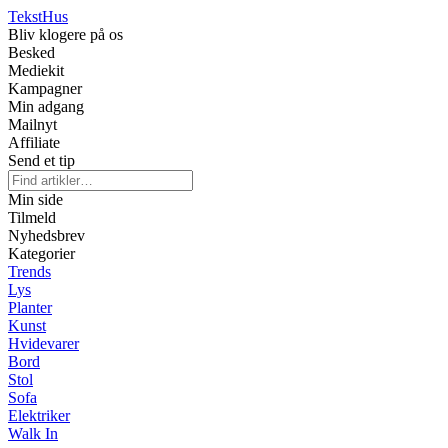
Tekst
Hus
Bliv klogere på os
Besked
Mediekit
Kampagner
Min adgang
Mailnyt
Affiliate
Send et tip
Min side
Tilmeld
Nyhedsbrev
Kategorier
Trends
Lys
Planter
Kunst
Hvidevarer
Bord
Stol
Sofa
Elektriker
Walk In