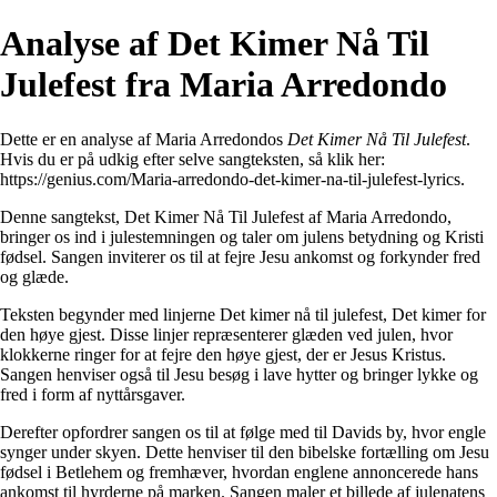
Analyse af Det Kimer Nå Til
Julefest fra Maria Arredondo
Dette er en analyse af Maria Arredondos
Det Kimer Nå Til Julefest
.
Hvis du er på udkig efter selve sangteksten, så klik her:
https://genius.com/Maria-arredondo-det-kimer-na-til-julefest-lyrics
.
Denne sangtekst, Det Kimer Nå Til Julefest af Maria Arredondo,
bringer os ind i julestemningen og taler om julens betydning og Kristi
fødsel. Sangen inviterer os til at fejre Jesu ankomst og forkynder fred
og glæde.
Teksten begynder med linjerne Det kimer nå til julefest, Det kimer for
den høye gjest. Disse linjer repræsenterer glæden ved julen, hvor
klokkerne ringer for at fejre den høye gjest, der er Jesus Kristus.
Sangen henviser også til Jesu besøg i lave hytter og bringer lykke og
fred i form af nyttårsgaver.
Derefter opfordrer sangen os til at følge med til Davids by, hvor engle
synger under skyen. Dette henviser til den bibelske fortælling om Jesu
fødsel i Betlehem og fremhæver, hvordan englene annoncerede hans
ankomst til hyrderne på marken. Sangen maler et billede af julenatens