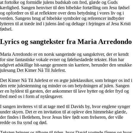
at fortolke og formidle julens budskab om fred, glæde og Guds
kærlighed. Sangen henviser til den bibelske fortælling om Jesu fødsel
og opfordrer os til at reflektere over dens betydning i vores liv og i
verden. Sangens brug af bibelske symboler og referencer indbyder
lytteren til at træde ind i julens ånd og deltage i fejringen af Jesu Kristi
fødsel.
Lyrics og sangtekster fra Maria Arredondo
Maria Arredondo er en norsk sangerinde og sangskriver, der er kendt
for sine fantastiske vokale evner og følelsesladede tekster. Hun har
udgivet adskillige hit-sange gennem sin karriere, herunder den smukke
julesang Det Kimer Nå Til Julefest.
Det Kimer Nå Til Julefest er en ægte juleklassiker, som bringer os ind i
den rette julestemning og minder os om betydningen af julen. Sangen
er en hyldest til gæsten, der ankommer til lave hytter og deler fryd og
fred med os i form af nytårsgaver.
I sangen inviteres vi til at tage med til Davids by, hvor englene synger
under skyen. Det er en invitation til at opleve den himmelske glæde,
der findes i Betlehem, hvor Jesus blev født som frelseren, der ville
redde os fra synd og død.
Teksten bringer os tilbage til tiden, hvor David vogtede fårene og hvor