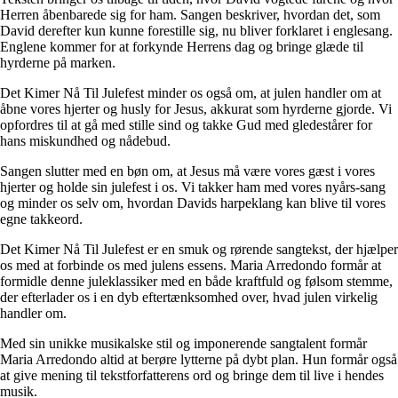
Herren åbenbarede sig for ham. Sangen beskriver, hvordan det, som
David derefter kun kunne forestille sig, nu bliver forklaret i englesang.
Englene kommer for at forkynde Herrens dag og bringe glæde til
hyrderne på marken.
Det Kimer Nå Til Julefest minder os også om, at julen handler om at
åbne vores hjerter og husly for Jesus, akkurat som hyrderne gjorde. Vi
opfordres til at gå med stille sind og takke Gud med gledestårer for
hans miskundhed og nådebud.
Sangen slutter med en bøn om, at Jesus må være vores gæst i vores
hjerter og holde sin julefest i os. Vi takker ham med vores nyårs-sang
og minder os selv om, hvordan Davids harpeklang kan blive til vores
egne takkeord.
Det Kimer Nå Til Julefest er en smuk og rørende sangtekst, der hjælper
os med at forbinde os med julens essens. Maria Arredondo formår at
formidle denne juleklassiker med en både kraftfuld og følsom stemme,
der efterlader os i en dyb eftertænksomhed over, hvad julen virkelig
handler om.
Med sin unikke musikalske stil og imponerende sangtalent formår
Maria Arredondo altid at berøre lytterne på dybt plan. Hun formår også
at give mening til tekstforfatterens ord og bringe dem til live i hendes
musik.