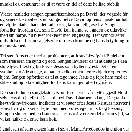
mirakel og opmuntrer os til at være en del af dette hellige øjeblik.
Videre henleder sangen opmærksomheden på David, der vogtede får
og senere blev salvet som konge. Selve David og hans musik har haft
en vigtig plads i både det jødiske og kristne religiøse liv. Sangen
fortæller, hvordan det, som David kun kunne se i ånden og udtrykke
med sin harpe, nu bliver forklaret med englesang. Det symboliserer
opfyldelsen af forudsægelserne om Jesu komme og hans betydning for
menneskeheden.
Teksten fortsætter med at proklamere, at Jesus blev født i Betlehem
som frelseren fra synd og død. Sangen inviterer os til at deltage i den
store løvsal-fest og beskriver Jesus som hyttens gæst. Det er en
symbolsk måde at sige, at han er velkommen i vores hjerter og vores
hjem. Sangen opfordrer os til at tage imod Jesus og fejre ham med et
stille sind og taknemlighed for hans barmhjertighed og nåde.
Den sidste linje i sangteksten, Kom Jesus! vær vår hyttes gjest! Hold
selv i oss din julefest! Da skal med Davidsharpens klang, Deg takke
høyt vår nyårs-sang, indikerer at vi søger efter Jesus Kristuss nærvær i
vores liv og ønsker at fejre ham med vores egen musik og lovsang.
Sangen slutter med en bøn om at Jesus må være en del af vores jul, så
vi kan takke og prise ham højt.
I analysen af sangteksten kan vi se, at Maria Arredondos intention var