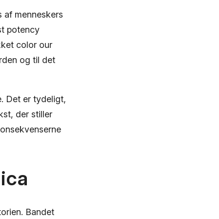
s af menneskers
st potency
ket color our
den og til det
. Det er tydeligt,
, der stiller
 konsekvenserne
lica
torien. Bandet