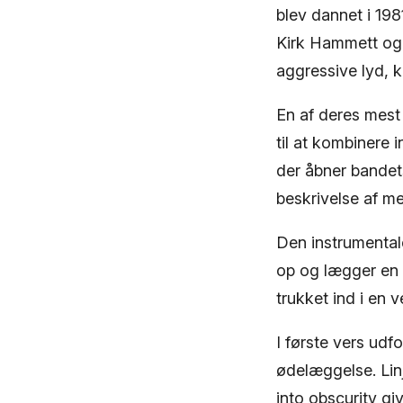
blev dannet i 19
Kirk Hammett og R
aggressive lyd,
En af deres mest
til at kombinere 
der åbner bandet
beskrivelse af m
Den instrumentale
op og lægger en 
trukket ind i en v
I første vers ud
ødelæggelse. Linj
into obscurity gi