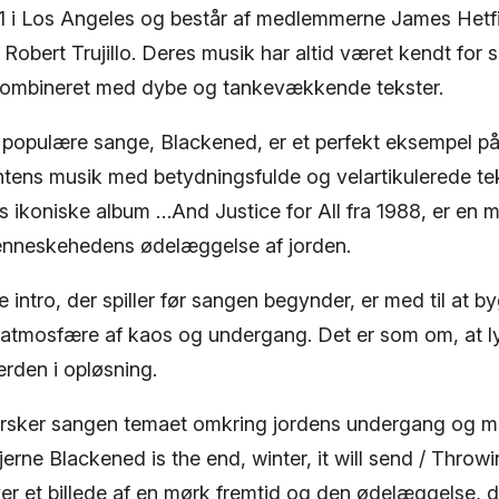
81 i Los Angeles og består af medlemmerne James Hetfie
obert Trujillo. Deres musik har altid været kendt for 
 kombineret med dybe og tankevækkende tekster.
 populære sange, Blackened, er et perfekt eksempel på
intens musik med betydningsfulde og velartikulerede te
s ikoniske album …And Justice for All fra 1988, er en 
enneskehedens ødelæggelse af jorden.
 intro, der spiller før sangen begynder, er med til at
atmosfære af kaos og undergang. Det er som om, at lyt
erden i opløsning.
forsker sangen temaet omkring jordens undergang og m
erne Blackened is the end, winter, it will send / Throwi
ver et billede af en mørk fremtid og den ødelæggelse, d