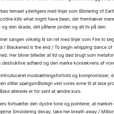
bes temaet yderligere med linjer som Blistering of Earth
icotine kills what might have been, der fremhæver me
 og den skade, det påfører jorden og alt liv på den.
 sangen virkelig til sin ret med linjer som Fire to be
d / Blackened is the end / To begin whipping dance of 
ed. Her bliver billeder af ild og død brugt som metafor
destruktive adfærd og den mørke konsekvens af vores
er introduceret modsætningsforhold og kompromisser, d
ten stiller spørgsmålstegn ved vores evne til at løse p
åske allerede er for sent at ændre kurs.
ers fortsætter den dystre tone og pointerer, at mørke
njerne Smoldering decay, take her breath away / Million