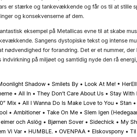
ars er stærke og tankevækkende og får os til at stille
linger og konsekvenserne af dem.
antastisk eksempel på Metallicas evne til at skabe mus
kevækkende. Sangens dystopiske tekst og intense mu
at nødvendighed for forandring. Det er et nummer, der b
 indvirkning på miljøet og samtidig nyde den rå energi
Moonlight Shadow
•
Smilets By
•
Look At Me!
•
HerEl
nerne
•
All In
•
They Don’t Care About Us
•
Stay With
0” Mix
•
All I Wanna Do Is Make Love to You
•
Stan
ool
•
Ambitioner
•
Take On Me
•
Slem Igen (Hedegaa
eimer och Aslög
•
Bjørnen Sover
•
Sidechick
•
My Sh
m Vi Var
•
HUMBLE.
•
OVENPAA
•
Elskovspony
•
Til