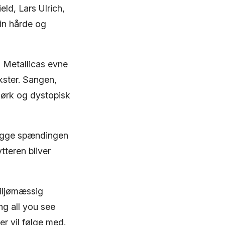
ld, Lars Ulrich,
sin hårde og
 Metallicas evne
kster. Sangen,
mørk og dystopisk
 bygge spændingen
teren bliver
iljømæssig
ng all you see
er vil følge med.