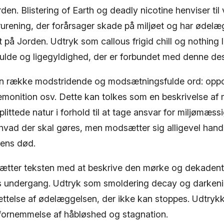
den. Blistering of Earth og deadly nicotine henviser til
rurening, der forårsager skade på miljøet og har ødel
t på Jorden. Udtryk som callous frigid chill og nothing le
lde og ligegyldighed, der er forbundet med denne des
en række modstridende og modsætningsfulde ord: oppo
remonition osv. Dette kan tolkes som en beskrivelse a
littede natur i forhold til at tage ansvar for miljømæs
vad der skal gøres, men modsætter sig alligevel handli
etens død.
tsætter teksten med at beskrive den mørke og dekadente
s undergang. Udtryk som smoldering decay og darkeni
ættelse af ødelæggelsen, der ikke kan stoppes. Udtrykk
 fornemmelse af håbløshed og stagnation.