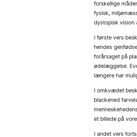
forskellige måder
fysisk, miljømæs
dystopisk vision
I første vers be
hendes genfødsel
forårsaget på pl
ødelæggelse. Evol
længere har mulig
I omkvædet besk
blackened farvel
menneskehedens vi
et billede på vor
I andet vers for