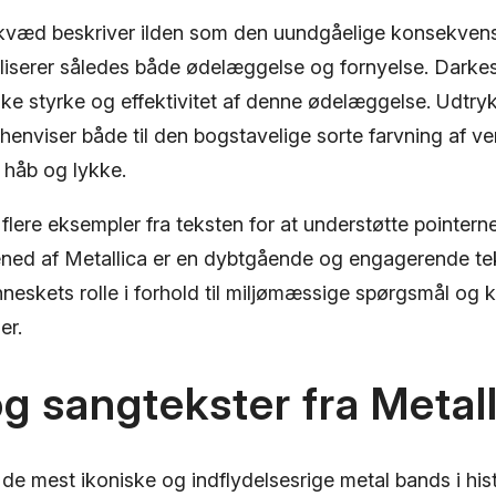
kvæd beskriver ilden som den uundgåelige konsekven
liserer således både ødelæggelse og fornyelse. Darke
ke styrke og effektivitet af denne ødelæggelse. Udtryk
enviser både til den bogstavelige sorte farvning af ver
 håb og lykke.
 flere eksempler fra teksten for at understøtte pointerne
ned af Metallica er en dybtgående og engagerende tekst
nneskets rolle i forhold til miljømæssige spørgsmål og
er.
og sangtekster fra Metal
f de mest ikoniske og indflydelsesrige metal bands i his