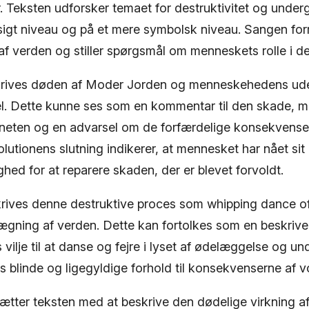
. Teksten udforsker temaet for destruktivitet og under
sigt niveau og på et mere symbolsk niveau. Sangen for
 af verden og stiller spørgsmål om menneskets rolle i 
skrives døden af Moder Jorden og menneskehedens ude
. Dette kunne ses som en kommentar til den skade, m
aneten og en advarsel om de forfærdelige konsekvense
utionens slutning indikerer, at mennesket har nået sit
hed for at reparere skaden, der er blevet forvoldt.
rives denne destruktive proces som whipping dance o
ægning af verden. Dette kan fortolkes som en beskrive
lje til at danse og fejre i lyset af ødelæggelse og un
es blinde og ligegyldige forhold til konsekvenserne af v
tsætter teksten med at beskrive den dødelige virkning 