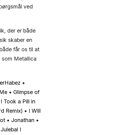
 spørgsmål ved
ik, der er både
sik skaber en
åde får os til at
, som Metallica
lerHabez
•
 Me
•
Glimpse of
•
I Took a Pill in
rd Remix)
•
I Will
ot
•
Jonathan
•
 Julebal I