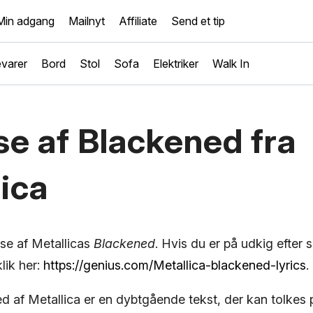
Min adgang
Mailnyt
Affiliate
Send et tip
varer
Bord
Stol
Sofa
Elektriker
Walk In
se af Blackened fra
ica
yse af Metallicas
Blackened
. Hvis du er på udkig efter 
lik her:
https://genius.com/Metallica-blackened-lyrics
.
 af Metallica er en dybtgående tekst, der kan tolkes p