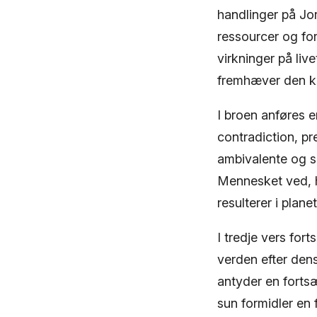
handlinger på Jor
ressourcer og fo
virkninger på live
fremhæver den ku
I broen anføres 
contradiction, p
ambivalente og sp
Mennesket ved, h
resulterer i plan
I tredje vers for
verden efter den
antyder en forts
sun formidler en