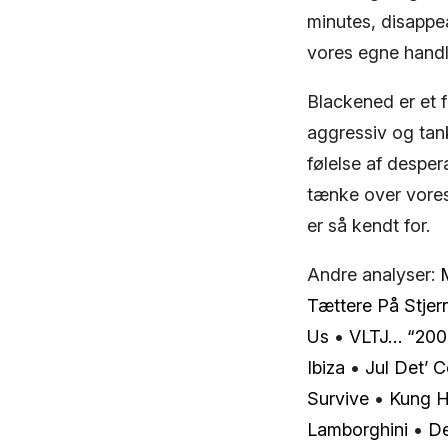
minutes, disappe
vores egne hand
Blackened er et f
aggressiv og tan
følelse af desper
tænke over vores
er så kendt for.
Andre analyser:
Tættere På Stjer
Us
•
VLTJ… “200
Ibiza
•
Jul Det’ C
Survive
•
Kung H
Lamborghini
•
De