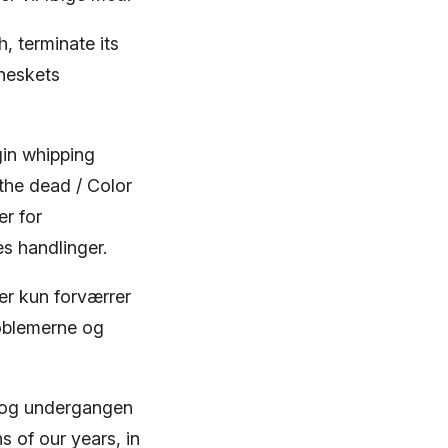
, terminate its
nneskets
gin whipping
the dead / Color
er for
 handlinger.
er kun forværrer
roblemerne og
t og undergangen
s of our years, in