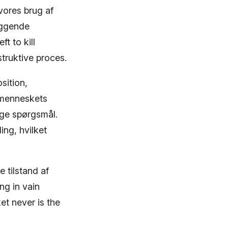
 vores brug af
æggende
ft to kill
truktive proces.
sition,
f menneskets
sige spørgsmål.
ng, hvilket
 tilstand af
ng in vain
et never is the