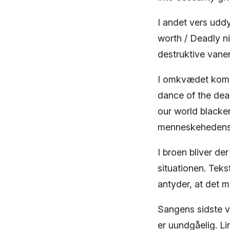
I andet vers uddy
worth / Deadly n
destruktive vaner
I omkvædet kommer
dance of the dea
our world blacken
menneskehedens 
I broen bliver d
situationen. Teks
antyder, at det m
Sangens sidste v
er uundgåelig. Li