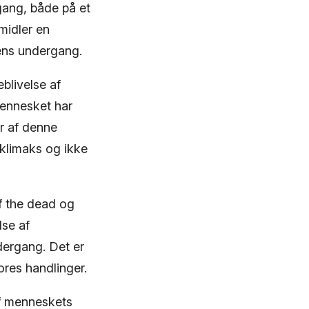
gang, både på et
midler en
dens undergang.
blivelse af
ennesket har
r af denne
 klimaks og ikke
f the dead og
lse af
dergang. Det er
ores handlinger.
af menneskets