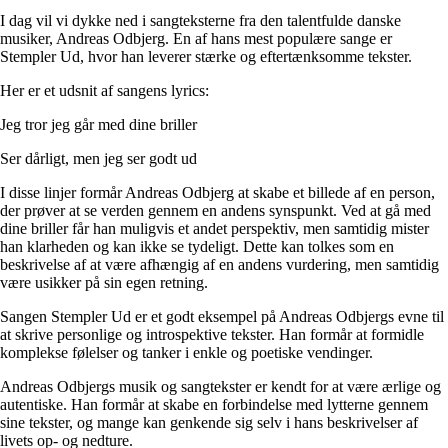
I dag vil vi dykke ned i sangteksterne fra den talentfulde danske
musiker, Andreas Odbjerg. En af hans mest populære sange er
Stempler Ud, hvor han leverer stærke og eftertænksomme tekster.
Her er et udsnit af sangens lyrics:
Jeg tror jeg går med dine briller
Ser dårligt, men jeg ser godt ud
I disse linjer formår Andreas Odbjerg at skabe et billede af en person,
der prøver at se verden gennem en andens synspunkt. Ved at gå med
dine briller får han muligvis et andet perspektiv, men samtidig mister
han klarheden og kan ikke se tydeligt. Dette kan tolkes som en
beskrivelse af at være afhængig af en andens vurdering, men samtidig
være usikker på sin egen retning.
Sangen Stempler Ud er et godt eksempel på Andreas Odbjergs evne til
at skrive personlige og introspektive tekster. Han formår at formidle
komplekse følelser og tanker i enkle og poetiske vendinger.
Andreas Odbjergs musik og sangtekster er kendt for at være ærlige og
autentiske. Han formår at skabe en forbindelse med lytterne gennem
sine tekster, og mange kan genkende sig selv i hans beskrivelser af
livets op- og nedture.