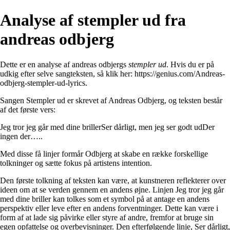
Analyse af ​stempler ud fra ​​
andreas odbjerg
Dette er en analyse af ​​andreas odbjergs
​stempler ud
. Hvis du er på
udkig efter selve sangteksten, så klik her:
https://genius.com/Andreas-
odbjerg-stempler-ud-lyrics
.
Sangen Stempler ud er skrevet af Andreas Odbjerg, og teksten består
af det første vers:
Jeg tror jeg går med dine brillerSer dårligt, men jeg ser godt udDer
ingen der…..
Med disse få linjer formår Odbjerg at skabe en række forskellige
tolkninger og sætte fokus på artistens intention.
Den første tolkning af teksten kan være, at kunstneren reflekterer over
ideen om at se verden gennem en andens øjne. Linjen Jeg tror jeg går
med dine briller kan tolkes som et symbol på at antage en andens
perspektiv eller leve efter en andens forventninger. Dette kan være i
form af at lade sig påvirke eller styre af andre, fremfor at bruge sin
egen opfattelse og overbevisninger. Den efterfølgende linje, Ser dårligt,