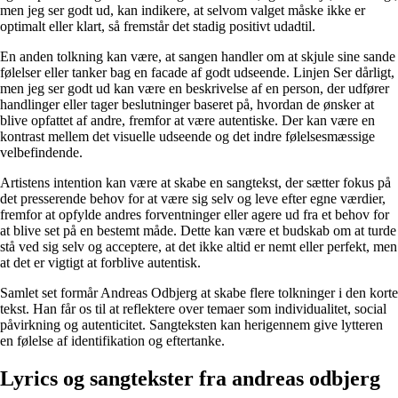
men jeg ser godt ud, kan indikere, at selvom valget måske ikke er
optimalt eller klart, så fremstår det stadig positivt udadtil.
En anden tolkning kan være, at sangen handler om at skjule sine sande
følelser eller tanker bag en facade af godt udseende. Linjen Ser dårligt,
men jeg ser godt ud kan være en beskrivelse af en person, der udfører
handlinger eller tager beslutninger baseret på, hvordan de ønsker at
blive opfattet af andre, fremfor at være autentiske. Der kan være en
kontrast mellem det visuelle udseende og det indre følelsesmæssige
velbefindende.
Artistens intention kan være at skabe en sangtekst, der sætter fokus på
det presserende behov for at være sig selv og leve efter egne værdier,
fremfor at opfylde andres forventninger eller agere ud fra et behov for
at blive set på en bestemt måde. Dette kan være et budskab om at turde
stå ved sig selv og acceptere, at det ikke altid er nemt eller perfekt, men
at det er vigtigt at forblive autentisk.
Samlet set formår Andreas Odbjerg at skabe flere tolkninger i den korte
tekst. Han får os til at reflektere over temaer som individualitet, social
påvirkning og autenticitet. Sangteksten kan herigennem give lytteren
en følelse af identifikation og eftertanke.
Lyrics og sangtekster fra ​​andreas odbjerg