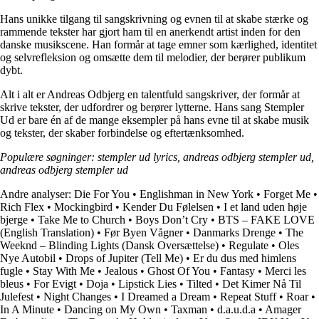
Hans unikke tilgang til sangskrivning og evnen til at skabe stærke og
rammende tekster har gjort ham til en anerkendt artist inden for den
danske musikscene. Han formår at tage emner som kærlighed, identitet
og selvrefleksion og omsætte dem til melodier, der berører publikum
dybt.
Alt i alt er Andreas Odbjerg en talentfuld sangskriver, der formår at
skrive tekster, der udfordrer og berører lytterne. Hans sang Stempler
Ud er bare én af de mange eksempler på hans evne til at skabe musik
og tekster, der skaber forbindelse og eftertænksomhed.
Populære søgninger: stempler ud lyrics, andreas odbjerg stempler ud,
andreas odbjerg stempler ud
Andre analyser:
Die For You
•
Englishman in New York
•
Forget Me
•
Rich Flex
•
Mockingbird
•
Kender Du Følelsen
•
I et land uden høje
bjerge
•
Take Me to Church
•
Boys Don’t Cry
•
BTS – FAKE LOVE
(English Translation)
•
Før Byen Vågner
•
Danmarks Drenge
•
The
Weeknd – Blinding Lights (Dansk Oversættelse)
•
Regulate
•
Oles
Nye Autobil
•
Drops of Jupiter (Tell Me)
•
Er du dus med himlens
fugle
•
Stay With Me
•
Jealous
•
Ghost Of You
•
Fantasy
•
Merci les
bleus
•
For Evigt
•
Doja
•
Lipstick Lies
•
Tilted
•
Det Kimer Nå Til
Julefest
•
Night Changes
•
I Dreamed a Dream
•
Repeat Stuff
•
Roar
•
In A Minute
•
Dancing on My Own
•
Taxman
•
​d.a.u.d.a
•
Amager