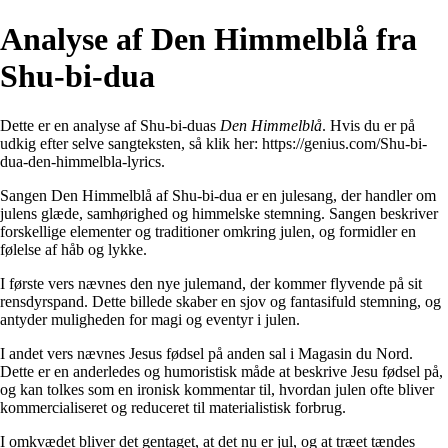
Analyse af Den Himmelblå fra
Shu-bi-dua
Dette er en analyse af Shu-bi-duas
Den Himmelblå
. Hvis du er på
udkig efter selve sangteksten, så klik her:
https://genius.com/Shu-bi-
dua-den-himmelbla-lyrics
.
Sangen Den Himmelblå af Shu-bi-dua er en julesang, der handler om
julens glæde, samhørighed og himmelske stemning. Sangen beskriver
forskellige elementer og traditioner omkring julen, og formidler en
følelse af håb og lykke.
I første vers nævnes den nye julemand, der kommer flyvende på sit
rensdyrspand. Dette billede skaber en sjov og fantasifuld stemning, og
antyder muligheden for magi og eventyr i julen.
I andet vers nævnes Jesus fødsel på anden sal i Magasin du Nord.
Dette er en anderledes og humoristisk måde at beskrive Jesu fødsel på,
og kan tolkes som en ironisk kommentar til, hvordan julen ofte bliver
kommercialiseret og reduceret til materialistisk forbrug.
I omkvædet bliver det gentaget, at det nu er jul, og at træet tændes