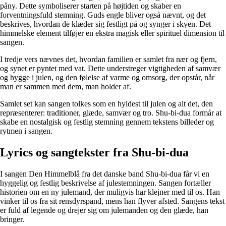
påny. Dette symboliserer starten på højtiden og skaber en
forventningsfuld stemning. Guds engle bliver også nævnt, og det
beskrives, hvordan de klæder sig festligt på og synger i skyen. Det
himmelske element tilføjer en ekstra magisk eller spirituel dimension til
sangen.
I tredje vers nævnes det, hvordan familien er samlet fra nær og fjern,
og synet er pyntet med vat. Dette understreger vigtigheden af samvær
og hygge i julen, og den følelse af varme og omsorg, der opstår, når
man er sammen med dem, man holder af.
Samlet set kan sangen tolkes som en hyldest til julen og alt det, den
repræsenterer: traditioner, glæde, samvær og tro. Shu-bi-dua formår at
skabe en nostalgisk og festlig stemning gennem tekstens billeder og
rytmen i sangen.
Lyrics og sangtekster fra Shu-bi-dua
I sangen Den Himmelblå fra det danske band Shu-bi-dua får vi en
hyggelig og festlig beskrivelse af julestemningen. Sangen fortæller
historien om en ny julemand, der muligvis har klejner med til os. Han
vinker til os fra sit rensdyrspand, mens han flyver afsted. Sangens tekst
er fuld af legende og drejer sig om julemanden og den glæde, han
bringer.