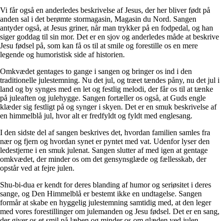
Vi får også en anderledes beskrivelse af Jesus, der her bliver født på
anden sal i det berømte stormagasin, Magasin du Nord. Sangen
antyder også, at Jesus griner, når man trykker på en fodpedal, og han
siger goddag til sin mor. Det er en sjov og anderledes måde at beskrive
Jesu fødsel på, som kan få os til at smile og forestille os en mere
legende og humoristisk side af historien.
Omkvædet gentages to gange i sangen og bringer os ind i den
traditionelle julestemning. Nu det jul, og træet tændes påny, nu det jul i
land og by synges med en let og festlig melodi, der får os til at tænke
på juleaften og julehygge. Sangen fortæller os også, at Guds engle
klæder sig festligt på og synger i skyen. Det er en smuk beskrivelse af
en himmelblå jul, hvor alt er fredfyldt og fyldt med englesang.
I den sidste del af sangen beskrives det, hvordan familien samles fra
nær og fjern og hvordan synet er pyntet med vat. Udenfor lyser den
ledestjerne i en smuk julenat. Sangen slutter af med igen at gentage
omkvædet, der minder os om det gensynsglæde og fællesskab, der
opstår ved at fejre julen.
Shu-bi-dua er kendt for deres blanding af humor og seriøsitet i deres
sange, og Den Himmelblå er bestemt ikke en undtagelse. Sangen
formår at skabe en hyggelig julestemning samtidig med, at den leger
med vores forestillinger om julemanden og Jesu fødsel. Det er en sang,
der giver os et smil på læben og minder os om glæden ved julen.