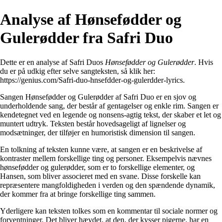
Analyse af Hønsefødder og
Gulerødder fra Safri Duo
Dette er en analyse af Safri Duos
Hønsefødder og Gulerødder
. Hvis
du er på udkig efter selve sangteksten, så klik her:
https://genius.com/Safri-duo-hnsefdder-og-gulerdder-lyrics
.
Sangen Hønsefødder og Gulerødder af Safri Duo er en sjov og
underholdende sang, der består af gentagelser og enkle rim. Sangen er
kendetegnet ved en legende og nonsens-agtig tekst, der skaber et let og
muntert udtryk. Teksten består hovedsageligt af lignelser og
modsætninger, der tilføjer en humoristisk dimension til sangen.
En tolkning af teksten kunne være, at sangen er en beskrivelse af
kontraster mellem forskellige ting og personer. Eksempelvis nævnes
hønsefødder og gulerødder, som er to forskellige elementer, og
Hansen, som bliver associeret med en svane. Disse forskelle kan
repræsentere mangfoldigheden i verden og den spændende dynamik,
der kommer fra at bringe forskellige ting sammen.
Yderligere kan teksten tolkes som en kommentar til sociale normer og
forventninger. Det bliver hævdet, at den, der kysser pigerne, har en