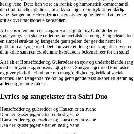
heslig vane. Dette kan være en ironisk og humoristisk kommentar til
den traditionelle opfattelse, at at kysse piger er udtryk for en dårlig
vane. Sangen udfordrer dermed stereotyper og inviterer til at tænke
kritisk over traditionelle kønsroller.
Artistens intention med sangen Hønsefødder og Gulerødder er
sandsynligvis at skabe en let og humoristisk stemning. Sangteksten har
en simpel struktur og fængende gentagelser, der gør det nemt for
publikum at synge med. Det kan være en feel-good sang, der inviterer
til at grine sammen og glemme hverdagens bekymringer for en stund.
Alt i alt er Hønsefødder og Gulerødder en sjov og underholdende sang
med en legende og nonsens-agtig tekst. Sangen leger med kontraster
og giver plads til tolkninger om mangfoldighed og kritik af sociale
normer. Den fængende melodi og gentagende tekst skaber en stemning
af lette og muntre følelser.
Lyrics og sangtekster fra Safri Duo
Hønsefødder og gulerødder og Hansen er en svane
Den der kysser pigerne har en heslig vane
Hønsefødder og gulerødder og Hansen er en svane
Den der kysser pigerne har en heslig vane