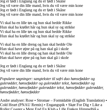
Jeg er født i Englang og du er født i Skåne
Jeg vil være din lille mand, hvis du vil være min kone
Jeg er født i Englang og du er født i Skåne
Jeg vil være din lille mand, hvis du vil være min kone
Vi skal ha en lille tøs og hun skal hedde Rikke
Hun skal ha krøllet hår og hun skal sy og strikke
Vi skal ha en lille tøs og hun skal hedde Rikke
Hun skal ha krøllet hår og hun skal sy og strikke
Vi skal ha en lille dreng og han skal hedde Ole
Han skal have øjne på og han skal gå i skole
Vi skal ha en lille dreng og han skal hedde Ole
Han skal have øjne på og han skal gå i skole
Jeg er født i Englang og du er født i Skåne
Jeg vil være din lille mand, hvis du vil være min kone
Populære søgninger: sangtekster til safri duo hønsefødder og
gulerødder, hønsefødder og gulerødder tekst, hønsefødder og
gulerødder, hønsefødder gulerødder tekst, hønsefødder gulerødder,
hønsefødder, hønsefødder
Andre analyser:
Rose
•
Stromae – Formidable (English Translation)
•
Cold Heart (PNAU Remix)
•
Engangspik
•
Skør For Dig
•
Like a
Roller Coaster
•
Mere End En Klub
•
Lille Frøken Himmelblå
•