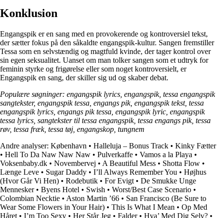
Konklusion
Engangspik er en sang med en provokerende og kontroversiel tekst,
der sætter fokus på den såkaldte engangspik-kultur. Sangen fremstiller
Tessa som en selvstændig og magtfuld kvinde, der tager kontrol over
sin egen seksualitet. Uanset om man tolker sangen som et udtryk for
feminin styrke og frigørelse eller som noget kontroversielt, er
Engangspik en sang, der skiller sig ud og skaber debat.
Populære søgninger: engangspik lyrics, engangspik, tessa engangspik
sangtekster, engangspik tessa, engangs pik, engangspik tekst, tessa
engangspik lyrics, engangs pik tessa, engangspik lyric, engangspik
tessa lyrics, sangtekster til tessa engangspik, tessa engangs pik, tessa
røv, tessa fræk, tessa tøj, engangskop, tungnem
Andre analyser:
København
•
Halleluja – Bonus Track
•
Kinky Fætter
•
Hell To Da Naw Naw Naw
•
Pulverkaffe
•
Vamos a la Playa
•
Voksenbaby.dk
•
Novembervej
•
A Beautiful Mess
•
Shotta Flow
•
Længe Leve
•
Sugar Daddy
•
I’ll Always Remember You
•
Højhus
(Hvor Går Vi Hen)
•
Rodebutik
•
For Evigt
•
De Smukke Unge
Mennesker
•
Byens Hotel
•
Swish
•
Worst/Best Case Scenario
•
Colombian Necktie
•
Aston Martin ’66
•
San Francisco (Be Sure to
Wear Some Flowers in Your Hair)
•
This Is What I Mean
•
Op Med
Håret
•
I’m Too Sexy
•
Her Står Jeg
•
Falder
•
Hva’ Med Dig Selv?
•