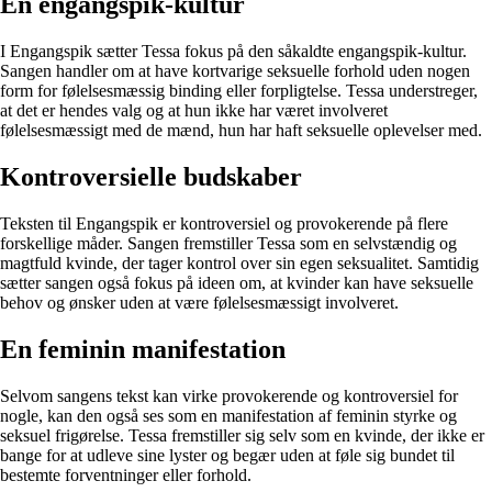
En engangspik-kultur
I Engangspik sætter Tessa fokus på den såkaldte engangspik-kultur.
Sangen handler om at have kortvarige seksuelle forhold uden nogen
form for følelsesmæssig binding eller forpligtelse. Tessa understreger,
at det er hendes valg og at hun ikke har været involveret
følelsesmæssigt med de mænd, hun har haft seksuelle oplevelser med.
Kontroversielle budskaber
Teksten til Engangspik er kontroversiel og provokerende på flere
forskellige måder. Sangen fremstiller Tessa som en selvstændig og
magtfuld kvinde, der tager kontrol over sin egen seksualitet. Samtidig
sætter sangen også fokus på ideen om, at kvinder kan have seksuelle
behov og ønsker uden at være følelsesmæssigt involveret.
En feminin manifestation
Selvom sangens tekst kan virke provokerende og kontroversiel for
nogle, kan den også ses som en manifestation af feminin styrke og
seksuel frigørelse. Tessa fremstiller sig selv som en kvinde, der ikke er
bange for at udleve sine lyster og begær uden at føle sig bundet til
bestemte forventninger eller forhold.