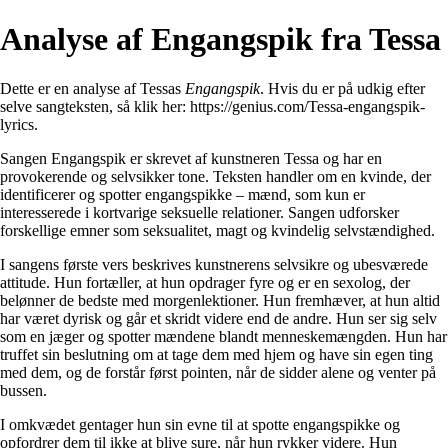
Analyse af Engangspik fra Tessa
Dette er en analyse af Tessas
Engangspik
. Hvis du er på udkig efter
selve sangteksten, så klik her:
https://genius.com/Tessa-engangspik-
lyrics
.
Sangen Engangspik er skrevet af kunstneren Tessa og har en
provokerende og selvsikker tone. Teksten handler om en kvinde, der
identificerer og spotter engangspikke – mænd, som kun er
interesserede i kortvarige seksuelle relationer. Sangen udforsker
forskellige emner som seksualitet, magt og kvindelig selvstændighed.
I sangens første vers beskrives kunstnerens selvsikre og ubesværede
attitude. Hun fortæller, at hun opdrager fyre og er en sexolog, der
belønner de bedste med morgenlektioner. Hun fremhæver, at hun altid
har været dyrisk og går et skridt videre end de andre. Hun ser sig selv
som en jæger og spotter mændene blandt menneskemængden. Hun har
truffet sin beslutning om at tage dem med hjem og have sin egen ting
med dem, og de forstår først pointen, når de sidder alene og venter på
bussen.
I omkvædet gentager hun sin evne til at spotte engangspikke og
opfordrer dem til ikke at blive sure, når hun rykker videre. Hun