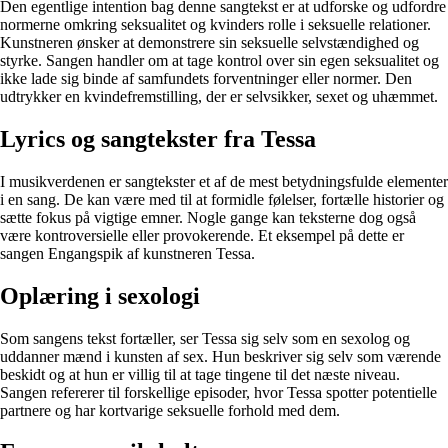
Den egentlige intention bag denne sangtekst er at udforske og udfordre
normerne omkring seksualitet og kvinders rolle i seksuelle relationer.
Kunstneren ønsker at demonstrere sin seksuelle selvstændighed og
styrke. Sangen handler om at tage kontrol over sin egen seksualitet og
ikke lade sig binde af samfundets forventninger eller normer. Den
udtrykker en kvindefremstilling, der er selvsikker, sexet og uhæmmet.
Lyrics og sangtekster fra Tessa
I musikverdenen er sangtekster et af de mest betydningsfulde elementer
i en sang. De kan være med til at formidle følelser, fortælle historier og
sætte fokus på vigtige emner. Nogle gange kan teksterne dog også
være kontroversielle eller provokerende. Et eksempel på dette er
sangen Engangspik af kunstneren Tessa.
Oplæring i sexologi
Som sangens tekst fortæller, ser Tessa sig selv som en sexolog og
uddanner mænd i kunsten af sex. Hun beskriver sig selv som værende
beskidt og at hun er villig til at tage tingene til det næste niveau.
Sangen refererer til forskellige episoder, hvor Tessa spotter potentielle
partnere og har kortvarige seksuelle forhold med dem.