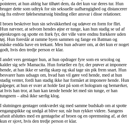
pointerer, at hun aldrig har tilhørt dem, da det kun var deres tur. Hun
bruger dette som udtryk for sin seksuelle uafhængighed og distancerer
sig fra enhver følelsesmæssig binding eller ansvar i disse relationer.
I broen beskriver hun sin selvsikkerhed og udøver en form for flirt.
Hun nævner, at selvom hendes øjne er tunge, kan hun stadig se ud af
øjenkrogen og spotte en fræk fyr, der ville være endnu frækkere uden
tøj. Hun foreslår at ramme byen sammen og fange en Batman og
måske endda have en trekant. Men hun advarer om, at det kun er noget
godt, hvis den tredje person er klar.
I andet vers gentager hun, at hun opdrager fyre som en sexolog og
kalder sig selv Mamacita. Hun fortæller en fyr, der prøver at imponere
hende, at han ikke er særlig skarp og skal tage sin pik frem snart. Hun
besvarer hans udsagn om, hvad han vil gøre ved hende, med at hun
stadig venter, fordi han stadig ikke har formået at imponere hende. Hun
påpeger, at hun er svær at holde fast på som et hologram og bemærker,
at hvis han tror, at han kan tænde hende let med sin tunge, er han
tungnem – altså ikke særlig klog.
I slutningen gentager omkvædet sig med samme budskab om at spotte
engangspikke og undgå at blive sur, når hun rykker videre. Sangens
afsnit afsluttes med en gentagelse af broen og en opremsning af, at det
kun er sjovt, hvis den tredje person er klar.