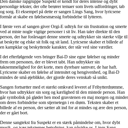
Den danske rapgruppe Suspekt er kendt for deres intense og dybt
personlige tekster, der ofte berører temaer som livets udfordringer, tab
og sorg. Et eksempel på dette er sangen Lings Sang, hvor lyricsene
formår at skabe en følelsesmæssig forbindelse til lytteren.
I første vers af sangen giver Orgi-E udtryk for sin frustration og smerte
ved at miste nogle vigtige personer i sit liv. Han taler direkte til den
person, der har forårsaget denne smerte og udtrykker sin stærke vilje til
at beskytte og elske sit folk og sit land. Lyricsene skaber et billede af
en kampklar og beskyttende karakter, der står ved sine værdier.
I det efterfølgende vers bringer Bai-D sine egne følelser og minder
frem om personen, der er blevet tabt. Han udtrykker sin
taknemmelighed for det korte, men dyrebare samvær, de har haft.
Lyricsene skaber en følelse af intensitet og hengivenhed, og Bai-D
mindes de små øjeblikke, der gjorde deres venskab så unikt.
Sangen fortsætter med et stærkt omkvæd leveret af Fribytterdrømme,
hvor han udtrykker sin sorg og kærlighed til den mistede person. Han
går symbolisk på gløder hen mod gravstenen en maj morgen og minder
om deres forbindelse som stjernetegn i en drøm. Teksten skaber et
billede af en person, der sætter alt ind for at mindes og ære den person,
der er gået bort.
Denne sangtekst fra Suspekt er en stærk påmindelse om, hvor dybt
musik, og især teksternes betydning, kan påvirke os. Lings Sang