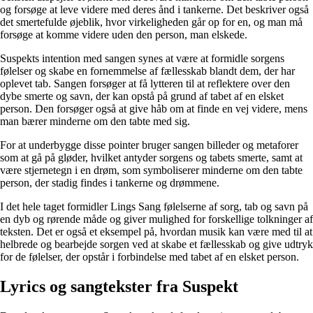
og forsøge at leve videre med deres ånd i tankerne. Det beskriver også
det smertefulde øjeblik, hvor virkeligheden går op for en, og man må
forsøge at komme videre uden den person, man elskede.
Suspekts intention med sangen synes at være at formidle sorgens
følelser og skabe en fornemmelse af fællesskab blandt dem, der har
oplevet tab. Sangen forsøger at få lytteren til at reflektere over den
dybe smerte og savn, der kan opstå på grund af tabet af en elsket
person. Den forsøger også at give håb om at finde en vej videre, mens
man bærer minderne om den tabte med sig.
For at underbygge disse pointer bruger sangen billeder og metaforer
som at gå på gløder, hvilket antyder sorgens og tabets smerte, samt at
være stjernetegn i en drøm, som symboliserer minderne om den tabte
person, der stadig findes i tankerne og drømmene.
I det hele taget formidler Lings Sang følelserne af sorg, tab og savn på
en dyb og rørende måde og giver mulighed for forskellige tolkninger af
teksten. Det er også et eksempel på, hvordan musik kan være med til at
helbrede og bearbejde sorgen ved at skabe et fællesskab og give udtryk
for de følelser, der opstår i forbindelse med tabet af en elsket person.
Lyrics og sangtekster fra Suspekt