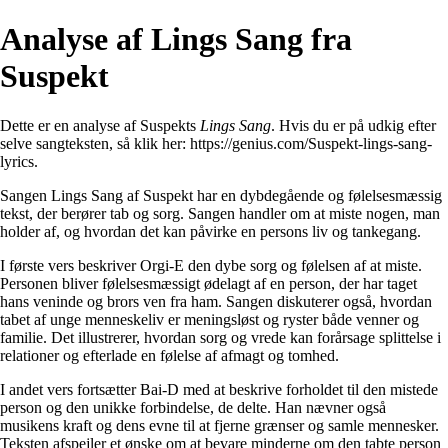
Analyse af Lings Sang fra
Suspekt
Dette er en analyse af Suspekts
Lings Sang
. Hvis du er på udkig efter
selve sangteksten, så klik her:
https://genius.com/Suspekt-lings-sang-
lyrics
.
Sangen Lings Sang af Suspekt har en dybdegående og følelsesmæssig
tekst, der berører tab og sorg. Sangen handler om at miste nogen, man
holder af, og hvordan det kan påvirke en persons liv og tankegang.
I første vers beskriver Orgi-E den dybe sorg og følelsen af at miste.
Personen bliver følelsesmæssigt ødelagt af en person, der har taget
hans veninde og brors ven fra ham. Sangen diskuterer også, hvordan
tabet af unge menneskeliv er meningsløst og ryster både venner og
familie. Det illustrerer, hvordan sorg og vrede kan forårsage splittelse i
relationer og efterlade en følelse af afmagt og tomhed.
I andet vers fortsætter Bai-D med at beskrive forholdet til den mistede
person og den unikke forbindelse, de delte. Han nævner også
musikens kraft og dens evne til at fjerne grænser og samle mennesker.
Teksten afspejler et ønske om at bevare minderne om den tabte person