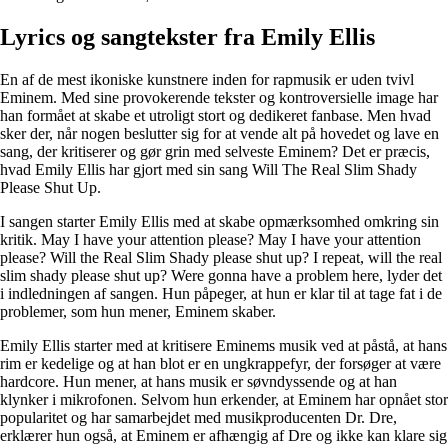
Lyrics og sangtekster fra Emily Ellis
En af de mest ikoniske kunstnere inden for rapmusik er uden tvivl
Eminem. Med sine provokerende tekster og kontroversielle image har
han formået at skabe et utroligt stort og dedikeret fanbase. Men hvad
sker der, når nogen beslutter sig for at vende alt på hovedet og lave en
sang, der kritiserer og gør grin med selveste Eminem? Det er præcis,
hvad Emily Ellis har gjort med sin sang Will The Real Slim Shady
Please Shut Up.
I sangen starter Emily Ellis med at skabe opmærksomhed omkring sin
kritik. May I have your attention please? May I have your attention
please? Will the Real Slim Shady please shut up? I repeat, will the real
slim shady please shut up? Were gonna have a problem here, lyder det
i indledningen af sangen. Hun påpeger, at hun er klar til at tage fat i de
problemer, som hun mener, Eminem skaber.
Emily Ellis starter med at kritisere Eminems musik ved at påstå, at hans
rim er kedelige og at han blot er en ungkrappefyr, der forsøger at være
hardcore. Hun mener, at hans musik er søvndyssende og at han
klynker i mikrofonen. Selvom hun erkender, at Eminem har opnået stor
popularitet og har samarbejdet med musikproducenten Dr. Dre,
erklærer hun også, at Eminem er afhængig af Dre og ikke kan klare sig