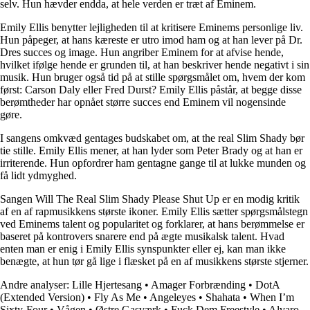
selv. Hun hævder endda, at hele verden er træt af Eminem.
Emily Ellis benytter lejligheden til at kritisere Eminems personlige liv.
Hun påpeger, at hans kæreste er utro imod ham og at han lever på Dr.
Dres succes og image. Hun angriber Eminem for at afvise hende,
hvilket ifølge hende er grunden til, at han beskriver hende negativt i sin
musik. Hun bruger også tid på at stille spørgsmålet om, hvem der kom
først: Carson Daly eller Fred Durst? Emily Ellis påstår, at begge disse
berømtheder har opnået større succes end Eminem vil nogensinde
gøre.
I sangens omkvæd gentages budskabet om, at the real Slim Shady bør
tie stille. Emily Ellis mener, at han lyder som Peter Brady og at han er
irriterende. Hun opfordrer ham gentagne gange til at lukke munden og
få lidt ydmyghed.
Sangen Will The Real Slim Shady Please Shut Up er en modig kritik
af en af rapmusikkens største ikoner. Emily Ellis sætter spørgsmålstegn
ved Eminems talent og popularitet og forklarer, at hans berømmelse er
baseret på kontrovers snarere end på ægte musikalsk talent. Hvad
enten man er enig i Emily Ellis synspunkter eller ej, kan man ikke
benægte, at hun tør gå lige i flæsket på en af musikkens største stjerner.
Andre analyser:
Lille Hjertesang
•
Amager Forbrænding
•
DotA
(Extended Version)
•
Fly As Me
•
Angeleyes
•
Shahata
•
When I’m
Sixty-Four
•
Vågen
•
Østre Gasværk
•
Fuck Dem Freestyle
•
Alvaro