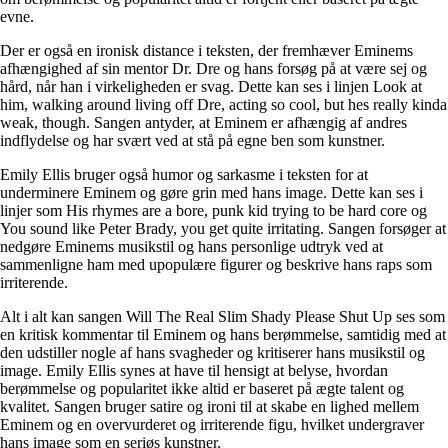
evne.
Der er også en ironisk distance i teksten, der fremhæver Eminems
afhængighed af sin mentor Dr. Dre og hans forsøg på at være sej og
hård, når han i virkeligheden er svag. Dette kan ses i linjen Look at
him, walking around living off Dre, acting so cool, but hes really kinda
weak, though. Sangen antyder, at Eminem er afhængig af andres
indflydelse og har svært ved at stå på egne ben som kunstner.
Emily Ellis bruger også humor og sarkasme i teksten for at
underminere Eminem og gøre grin med hans image. Dette kan ses i
linjer som His rhymes are a bore, punk kid trying to be hard core og
You sound like Peter Brady, you get quite irritating. Sangen forsøger at
nedgøre Eminems musikstil og hans personlige udtryk ved at
sammenligne ham med upopulære figurer og beskrive hans raps som
irriterende.
Alt i alt kan sangen Will The Real Slim Shady Please Shut Up ses som
en kritisk kommentar til Eminem og hans berømmelse, samtidig med at
den udstiller nogle af hans svagheder og kritiserer hans musikstil og
image. Emily Ellis synes at have til hensigt at belyse, hvordan
berømmelse og popularitet ikke altid er baseret på ægte talent og
kvalitet. Sangen bruger satire og ironi til at skabe en lighed mellem
Eminem og en overvurderet og irriterende figu, hvilket undergraver
hans image som en seriøs kunstner.