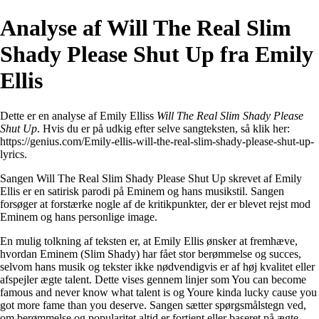
Analyse af Will The Real Slim
Shady Please Shut Up fra Emily
Ellis
Dette er en analyse af Emily Elliss
Will The Real Slim Shady Please
Shut Up
. Hvis du er på udkig efter selve sangteksten, så klik her:
https://genius.com/Emily-ellis-will-the-real-slim-shady-please-shut-up-
lyrics
.
Sangen Will The Real Slim Shady Please Shut Up skrevet af Emily
Ellis er en satirisk parodi på Eminem og hans musikstil. Sangen
forsøger at forstærke nogle af de kritikpunkter, der er blevet rejst mod
Eminem og hans personlige image.
En mulig tolkning af teksten er, at Emily Ellis ønsker at fremhæve,
hvordan Eminem (Slim Shady) har fået stor berømmelse og succes,
selvom hans musik og tekster ikke nødvendigvis er af høj kvalitet eller
afspejler ægte talent. Dette vises gennem linjer som You can become
famous and never know what talent is og Youre kinda lucky cause you
got more fame than you deserve. Sangen sætter spørgsmålstegn ved,
om berømmelse og popularitet altid er fortjent eller baseret på ægte