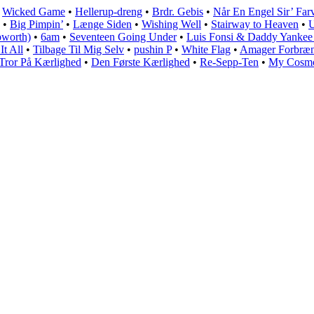
•
Wicked Game
•
Hellerup-dreng
•
Brdr. Gebis
•
Når En Engel Sir’ Far
•
Big Pimpin’
•
Længe Siden
•
Wishing Well
•
Stairway to Heaven
•
U
bworth)
•
6am
•
Seventeen Going Under
•
Luis Fonsi & Daddy Yankee –
t All
•
Tilbage Til Mig Selv
•
‎pushin P
•
White Flag
•
Amager Forbræ
 Tror På Kærlighed
•
Den Første Kærlighed
•
Re-Sepp-Ten
•
My Cosmo