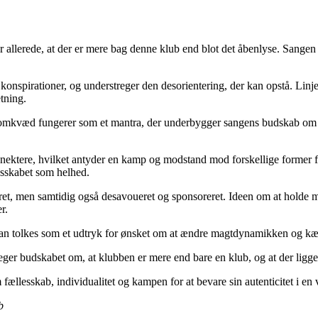
allerede, at der er mere bag denne klub end blot det åbenlyse. Sangen
 konspirationer, og understreger den desorientering, der kan opstå. Linje
etning.
omkvæd fungerer som et mantra, der underbygger sangens budskab om at
nnektere, hvilket antyder en kamp og modstand mod forskellige former f
esskabet som helhed.
ret, men samtidig også desavoueret og sponsoreret. Ideen om at holde m
r.
kan tolkes som et udtryk for ønsket om at ændre magtdynamikken og kæ
ger budskabet om, at klubben er mere end bare en klub, og at der ligge
llesskab, individualitet og kampen for at bevare sin autenticitet i en
b