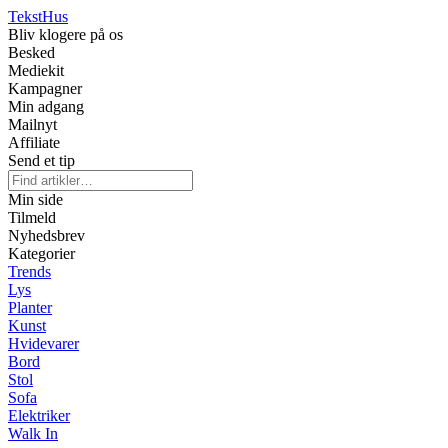
Tekst
Hus
Bliv klogere på os
Besked
Mediekit
Kampagner
Min adgang
Mailnyt
Affiliate
Send et tip
Min side
Tilmeld
Nyhedsbrev
Kategorier
Trends
Lys
Planter
Kunst
Hvidevarer
Bord
Stol
Sofa
Elektriker
Walk In