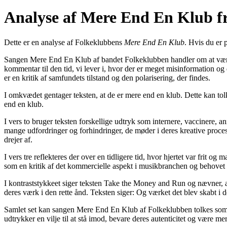
Analyse af Mere End En Klub f
Dette er en analyse af Folkeklubbens
Mere End En Klub
. Hvis du er 
Sangen Mere End En Klub af bandet Folkeklubben handler om at være m
kommentar til den tid, vi lever i, hvor der er meget misinformation og
er en kritik af samfundets tilstand og den polarisering, der findes.
I omkvædet gentager teksten, at de er mere end en klub. Dette kan tol
end en klub.
I vers to bruger teksten forskellige udtryk som internere, vaccinere, 
mange udfordringer og forhindringer, de møder i deres kreative proces e
drejer af.
I vers tre reflekteres der over en tidligere tid, hvor hjertet var frit 
som en kritik af det kommercielle aspekt i musikbranchen og behovet f
I kontraststykkeet siger teksten Take the Money and Run og nævner, a
deres værk i den rette ånd. Teksten siger: Og værket det blev skabt i
Samlet set kan sangen Mere End En Klub af Folkeklubben tolkes som e
udtrykker en vilje til at stå imod, bevare deres autenticitet og være m