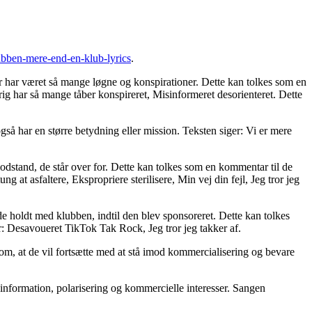
ubben-mere-end-en-klub-lyrics
.
 har været så mange løgne og konspirationer. Dette kan tolkes som en
rig har så mange tåber konspireret, Misinformeret desorienteret. Dette
så har en større betydning eller mission. Teksten siger: Vi er mere
modstand, de står over for. Dette kan tolkes som en kommentar til de
 at asfaltere, Ekspropriere sterilisere, Min vej din fejl, Jeg tror jeg
t de holdt med klubben, indtil den blev sponsoreret. Dette kan tolkes
r: Desavoueret TikTok Tak Rock, Jeg tror jeg takker af.
om, at de vil fortsætte med at stå imod kommercialisering og bevare
nformation, polarisering og kommercielle interesser. Sangen