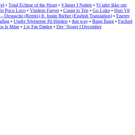
vel
•
Total Eclipse of the Heart
•
Vågner I Natten
•
Vi taler ikke om
n Poco Loco
•
Vindens Farver
•
Count to Ten
•
Go Loko
•
Hun Vil
 Despacito (Remix) ft. Justin Bieber (English Translation)
•
Enemy
nding
•
Under Stjernerne På Himlen
•
​that way
•
Bang Bang
•
Fucked
s Is Mine
•
Liv Før Døden
•
Der’ Noget I December