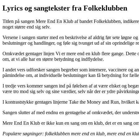
Lyrics og sangtekster fra Folkeklubben
Titlen på sangen Mere End En Klub af bandet Folkeklubben, indikerer 
noget større end sig selv.
Versene i sangen starter med en beskrivelse af aldrig før sete løgne og
beslutninger og handlinger, og føle sig tvunget ud af sin oprindelige r
Omkvædet gentager linjen Vi er mere end en klub flere gange. Dette 
om, at vi alle har en større betydning og indflydelse.
I andet vers udforsker sangen begreber som internere, vaccinere og a
påmindelse om, at individuelle beslutninger kan få betydning for fæll
I tredje vers kommer sangen ind på følelsen af at være elsket og begæ
være tro mod sig selv og sine værdier, selv når der er ydre påvirkninge
I kontraststykke gentages linjerne Take the Money and Run, hvilket 
Sangen slutter af med endnu en gentagelse af omkvædet, der understre
Mere End En Klub er ikke kun en sang om en klub, det er en sang om fæ
Populære søgninger: folkeklubben mere end en klub, mere end en klu