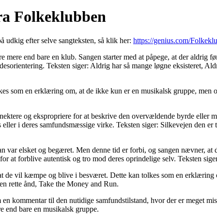
ra Folkeklubben
på udkig efter selve sangteksten, så klik her:
https://genius.com/Folkekl
ere end bare en klub. Sangen starter med at påpege, at der aldrig før
 desorientering. Teksten siger: Aldrig har så mange løgne eksisteret, Ald
kes som en erklæring om, at de ikke kun er en musikalsk gruppe, men og
annektere og ekspropriere for at beskrive den overvældende byrde eller 
ller i deres samfundsmæssige virke. Teksten siger: Silkevejen den er tung
og man var elsket og begæret. Men denne tid er forbi, og sangen nævner, a
or at forblive autentisk og tro mod deres oprindelige selv. Teksten sige
t de vil kæmpe og blive i besværet. Dette kan tolkes som en erklæring 
 den rette ånd, Take the Money and Run.
n kommentar til den nutidige samfundstilstand, hvor der er meget misi
ere end bare en musikalsk gruppe.