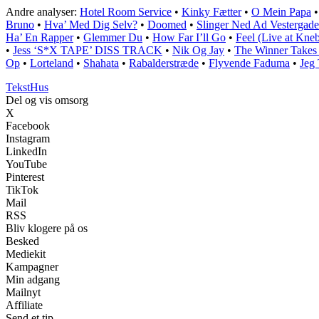
Andre analyser:
Hotel Room Service
•
Kinky Fætter
•
O Mein Papa
Bruno
•
Hva’ Med Dig Selv?
•
Doomed
•
Slinger Ned Ad Vestergade
Ha’ En Rapper
•
Glemmer Du
•
How Far I’ll Go
•
Feel (Live at Kne
•
Jess ‘S*X TAPE’ DISS TRACK
•
Nik Og Jay
•
The Winner Takes I
Op
•
Lorteland
•
Shahata
•
Rabalderstræde
•
Flyvende Faduma
•
Jeg
Tekst
Hus
Del og vis omsorg
X
Facebook
Instagram
LinkedIn
YouTube
Pinterest
TikTok
Mail
RSS
Bliv klogere på os
Besked
Mediekit
Kampagner
Min adgang
Mailnyt
Affiliate
Send et tip