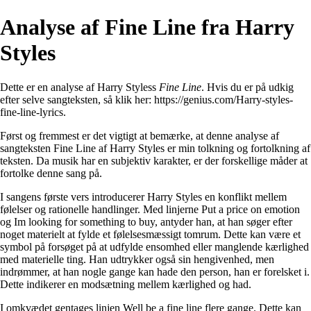
Analyse af Fine Line fra Harry
Styles
Dette er en analyse af Harry Styless
Fine Line
. Hvis du er på udkig
efter selve sangteksten, så klik her:
https://genius.com/Harry-styles-
fine-line-lyrics
.
Først og fremmest er det vigtigt at bemærke, at denne analyse af
sangteksten Fine Line af Harry Styles er min tolkning og fortolkning af
teksten. Da musik har en subjektiv karakter, er der forskellige måder at
fortolke denne sang på.
I sangens første vers introducerer Harry Styles en konflikt mellem
følelser og rationelle handlinger. Med linjerne Put a price on emotion
og Im looking for something to buy, antyder han, at han søger efter
noget materielt at fylde et følelsesmæssigt tomrum. Dette kan være et
symbol på forsøget på at udfylde ensomhed eller manglende kærlighed
med materielle ting. Han udtrykker også sin hengivenhed, men
indrømmer, at han nogle gange kan hade den person, han er forelsket i.
Dette indikerer en modsætning mellem kærlighed og had.
I omkvædet gentages linjen Well be a fine line flere gange. Dette kan