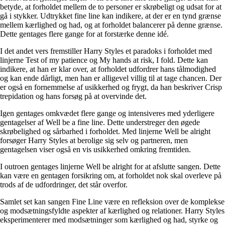
betyde, at forholdet mellem de to personer er skrøbeligt og udsat for at
gå i stykker. Udtrykket fine line kan indikere, at der er en tynd grænse
mellem kærlighed og had, og at forholdet balancerer på denne grænse.
Dette gentages flere gange for at forstærke denne idé.
I det andet vers fremstiller Harry Styles et paradoks i forholdet med
linjerne Test of my patience og My hands at risk, I fold. Dette kan
indikere, at han er klar over, at forholdet udfordrer hans tålmodighed
og kan ende dårligt, men han er alligevel villig til at tage chancen. Der
er også en fornemmelse af usikkerhed og frygt, da han beskriver Crisp
trepidation og hans forsøg på at overvinde det.
Igen gentages omkvædet flere gange og intensiveres med yderligere
gentagelser af Well be a fine line. Dette understreger den øgede
skrøbelighed og sårbarhed i forholdet. Med linjerne Well be alright
forsøger Harry Styles at berolige sig selv og partneren, men
gentagelsen viser også en vis usikkerhed omkring fremtiden.
I outroen gentages linjerne Well be alright for at afslutte sangen. Dette
kan være en gentagen forsikring om, at forholdet nok skal overleve på
trods af de udfordringer, det står overfor.
Samlet set kan sangen Fine Line være en refleksion over de komplekse
og modsætningsfyldte aspekter af kærlighed og relationer. Harry Styles
eksperimenterer med modsætninger som kærlighed og had, styrke og