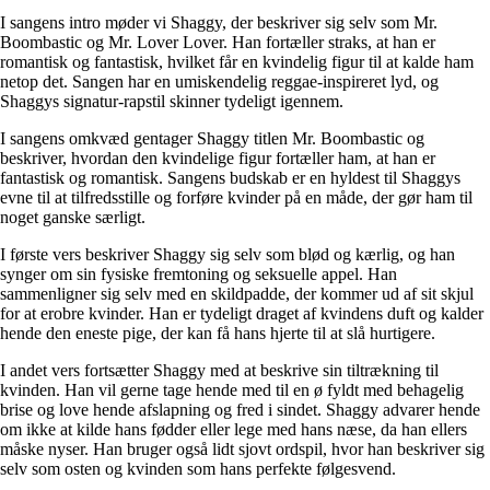
I sangens intro møder vi Shaggy, der beskriver sig selv som Mr.
Boombastic og Mr. Lover Lover. Han fortæller straks, at han er
romantisk og fantastisk, hvilket får en kvindelig figur til at kalde ham
netop det. Sangen har en umiskendelig reggae-inspireret lyd, og
Shaggys signatur-rapstil skinner tydeligt igennem.
I sangens omkvæd gentager Shaggy titlen Mr. Boombastic og
beskriver, hvordan den kvindelige figur fortæller ham, at han er
fantastisk og romantisk. Sangens budskab er en hyldest til Shaggys
evne til at tilfredsstille og forføre kvinder på en måde, der gør ham til
noget ganske særligt.
I første vers beskriver Shaggy sig selv som blød og kærlig, og han
synger om sin fysiske fremtoning og seksuelle appel. Han
sammenligner sig selv med en skildpadde, der kommer ud af sit skjul
for at erobre kvinder. Han er tydeligt draget af kvindens duft og kalder
hende den eneste pige, der kan få hans hjerte til at slå hurtigere.
I andet vers fortsætter Shaggy med at beskrive sin tiltrækning til
kvinden. Han vil gerne tage hende med til en ø fyldt med behagelig
brise og love hende afslapning og fred i sindet. Shaggy advarer hende
om ikke at kilde hans fødder eller lege med hans næse, da han ellers
måske nyser. Han bruger også lidt sjovt ordspil, hvor han beskriver sig
selv som osten og kvinden som hans perfekte følgesvend.