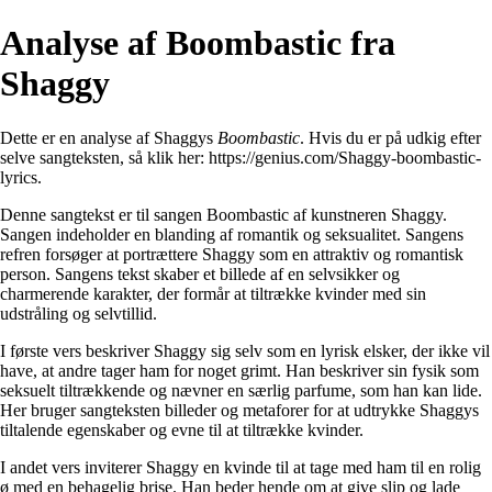
Analyse af Boombastic fra
Shaggy
Dette er en analyse af Shaggys
Boombastic
. Hvis du er på udkig efter
selve sangteksten, så klik her:
https://genius.com/Shaggy-boombastic-
lyrics
.
Denne sangtekst er til sangen Boombastic af kunstneren Shaggy.
Sangen indeholder en blanding af romantik og seksualitet. Sangens
refren forsøger at portrættere Shaggy som en attraktiv og romantisk
person. Sangens tekst skaber et billede af en selvsikker og
charmerende karakter, der formår at tiltrække kvinder med sin
udstråling og selvtillid.
I første vers beskriver Shaggy sig selv som en lyrisk elsker, der ikke vil
have, at andre tager ham for noget grimt. Han beskriver sin fysik som
seksuelt tiltrækkende og nævner en særlig parfume, som han kan lide.
Her bruger sangteksten billeder og metaforer for at udtrykke Shaggys
tiltalende egenskaber og evne til at tiltrække kvinder.
I andet vers inviterer Shaggy en kvinde til at tage med ham til en rolig
ø med en behagelig brise. Han beder hende om at give slip og lade