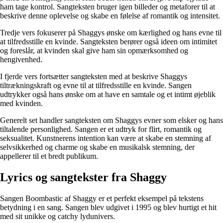
ham tage kontrol. Sangteksten bruger igen billeder og metaforer til at
beskrive denne oplevelse og skabe en følelse af romantik og intensitet.
Tredje vers fokuserer på Shaggys ønske om kærlighed og hans evne til
at tilfredsstille en kvinde. Sangteksten berører også ideen om intimitet
og foreslår, at kvinden skal give ham sin opmærksomhed og
hengivenhed.
I fjerde vers fortsætter sangteksten med at beskrive Shaggys
tiltrækningskraft og evne til at tilfredsstille en kvinde. Sangen
udtrykker også hans ønske om at have en samtale og et intimt øjeblik
med kvinden.
Generelt set handler sangteksten om Shaggys evner som elsker og hans
tiltalende personlighed. Sangen er et udtryk for flirt, romantik og
seksualitet. Kunstnerens intention kan være at skabe en stemning af
selvsikkerhed og charme og skabe en musikalsk stemning, der
appellerer til et bredt publikum.
Lyrics og sangtekster fra Shaggy
Sangen Boombastic af Shaggy er et perfekt eksempel på tekstens
betydning i en sang. Sangen blev udgivet i 1995 og blev hurtigt et hit
med sit unikke og catchy lydunivers.