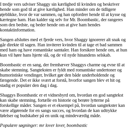
I tredje vers udviser Shaggy sin kærlighed til kvinden og beskriver
hende som god til at give kærlighed. Han minder om de tidligere
øjeblikke, hvor de var sammen, og han opfordrer hende til at kysse og
kærtegne ham. Han kalder sig selv for Mr. Boombastic, der rangeres
som den bedste, og beder hende om at give ham hendes
kontaktinformation.
Sangen afsluttes med et fjerde vers, hvor Shaggy ignorerer alt snak og
går direkte til sagen. Han inviterer kvinden til at tage et bad sammen
med ham og have romantiske samtaler. Han forsikrer hende om, at hun
kun vil høre hans hjerte slå, og de vil nyde hinandens selskab.
Boombastic er en sang, der fremhæver Shaggys charme og evne til at
skabe stemning. Sangteksten er fyldt med romantiske undertoner og
humoristiske vendinger, hvilket gør den både underholdende og
fængende. Det er ikke svært at forstå, hvorfor sangen blev et hit og
stadig er populær den dag i dag.
Shaggys Boombastic er et vidnesbyrd om, hvordan en god sangtekst
kan skabe stemning, fortælle en historie og berøre lytterne på
forskellige måder. Sangen er et eksempel på, hvordan sangtekster kan
være afgørende for en sangs succes, og hvordan de kan udtrykke
følelser og budskaber på en unik og mindeværdig måde.
Populære søgninger: mr lover lover, boombastic