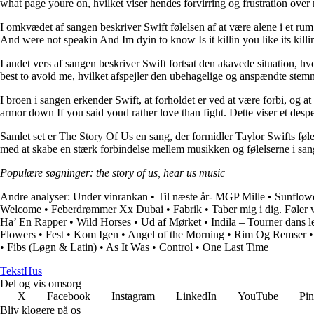
what page youre on, hvilket viser hendes forvirring og frustration over
I omkvædet af sangen beskriver Swift følelsen af at være alene i et r
And were not speakin And Im dyin to know Is it killin you like its kill
I andet vers af sangen beskriver Swift fortsat den akavede situation, 
best to avoid me, hvilket afspejler den ubehagelige og anspændte ste
I broen i sangen erkender Swift, at forholdet er ved at være forbi, og 
armor down If you said youd rather love than fight. Dette viser et desp
Samlet set er The Story Of Us en sang, der formidler Taylor Swifts følel
med at skabe en stærk forbindelse mellem musikken og følelserne i san
Populære søgninger: the story of us, hear us music
Andre analyser:
Under vinrankan
•
Til næste år- MGP Mille
•
Sunflow
Welcome
•
Feberdrømmer Xx Dubai
•
Fabrik
•
Taber mig i dig. Føler 
Ha’ En Rapper
•
Wild Horses
•
Ud af Mørket
•
Indila – Tourner dans l
Flowers
•
Fest
•
Kom Igen
•
Angel of the Morning
•
Rim Og Remser
•
Fibs (Løgn & Latin)
•
As It Was
•
Control
•
One Last Time
Tekst
Hus
Del og vis omsorg
X
Facebook
Instagram
LinkedIn
YouTube
Pin
Bliv klogere på os