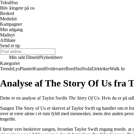
Tekst
Hus
Bliv klogere på os
Besked
Mediekit
Kampagner
Min adgang
Mailnyt
Affiliate
Send et tip
Min side
Tilmeld
Nyhedsbrev
Kategorier
Trends
Lys
Planter
Kunst
Hvidevarer
Bord
Stol
Sofa
Elektriker
Walk In
Analyse af The Story Of Us fra T
Dette er en analyse af Taylor Swifts
The Story Of Us
. Hvis du er på udk
Sangen The Story of Us er skrevet af Taylor Swift og handler om et for
over at være alene i et rum fyldt med mennesker, mens den anden person
tragedie.
I første vers beskriver sangen, hvordan Taylor Swift engang troede, at 