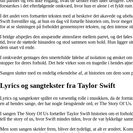
sin partner og ved ikke engang, hvad de tænker eller føler længere. De
forstærkes i det efterfølgende omkvæd, hvor hun er alene i et fyldt ru
I det andet vers fortsætter teksten med at beskrive det akavede og ube
Swift forestiller sig, at hun en dag vil fortælle historien om, hvor meg
for at se slutningen på forholdet gennemsyrer teksten, og den intense st
I bridge afspejles den anspændte atmosfære mellem parret, og det føles
tid, hvor de støttede hinanden og stod sammen som hold. Hun ligger sit pa
dem snart vil ende.
I omkvædet gentages den smertefulde følelse af isolation og ønsket om
stopper for deres forhold. Det hele virker som en tragedie i hendes øjne
Sangen slutter med en endelig erkendelse af, at historien om dem som par
Lyrics og sangtekster fra Taylor Swift
Lyrics og sangtekster spiller en væsentlig rolle i musikken, da de formid
en af hendes sange, der har nogle fængslende ord, er The Story Of Us.
I sangen The Story Of Us fortæller Taylor Swift historien om et forhol
tell the story of us, hvor Swift mindes tiden, hvor de var lykkelige sam
Men som sangen skrider frem, bliver det tydeligt, at alt er ændret. Ko