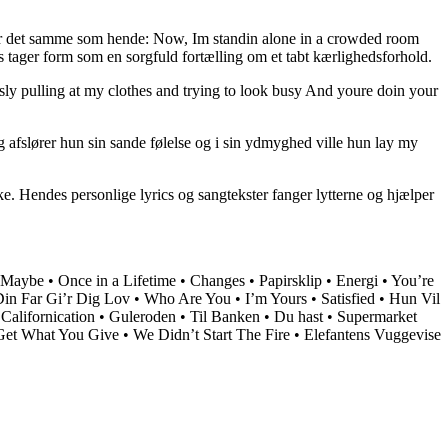
øler det samme som hende: Now, Im standin alone in a crowded room
s tager form som en sorgfuld fortælling om et tabt kærlighedsforhold.
sly pulling at my clothes and trying to look busy And youre doin your
g afslører hun sin sande følelse og i sin ydmyghed ville hun lay my
kke. Hendes personlige lyrics og sangtekster fanger lytterne og hjælper
 Maybe
•
Once in a Lifetime
•
Changes
•
Papirsklip
•
Energi
•
You’re
Din Far Gi’r Dig Lov
•
Who Are You
•
I’m Yours
•
Satisfied
•
Hun Vil
•
Californication
•
Guleroden
•
Til Banken
•
Du hast
•
Supermarket
Get What You Give
•
We Didn’t Start The Fire
•
Elefantens Vuggevise