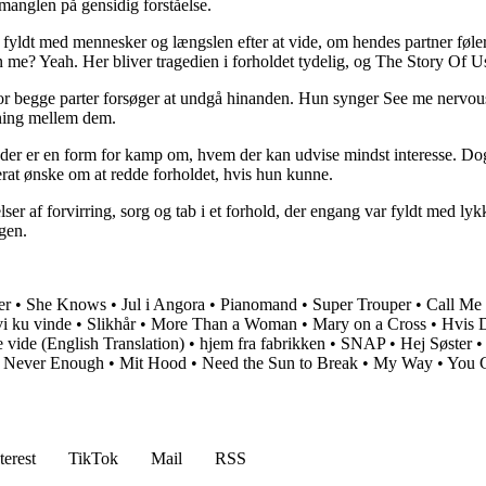
 manglen på gensidig forståelse.
um fyldt med mennesker og længslen efter at vide, om hendes partner f
in me? Yeah. Her bliver tragedien i forholdet tydelig, og The Story Of U
hvor begge parter forsøger at undgå hinanden. Hun synger See me nervou
mning mellem dem.
at der er en form for kamp om, hvem der kan udvise mindst interesse. Do
erat ønske om at redde forholdet, hvis hun kunne.
ser af forvirring, sorg og tab i et forhold, der engang var fyldt med ly
gen.
er
•
She Knows
•
Jul i Angora
•
Pianomand
•
Super Trouper
•
Call Me
vi ku vinde
•
Slikhår
•
More Than a Woman
•
Mary on a Cross
•
Hvis 
e vide (English Translation)
•
​hjem fra fabrikken
•
SNAP
•
Hej Søster
•
Never Enough
•
Mit Hood
•
Need the Sun to Break
•
My Way
•
You 
terest
TikTok
Mail
RSS