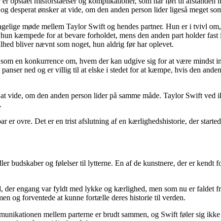
r er opstået misforståelser og komplikationer, som har ført til afstan
m og desperat ønsker at vide, om den anden person lider ligeså meget so
hagelige møde mellem Taylor Swift og hendes partner. Hun er i tvivl om,
et hun kæmpede for at bevare forholdet, mens den anden part holder fast i
ilhed bliver nævnt som noget, hun aldrig før har oplevet.
 som en konkurrence om, hvem der kan udgive sig for at være mindst inte
nser ned og er villig til at elske i stedet for at kæmpe, hvis den anden 
 at vide, om den anden person lider på samme måde. Taylor Swift ved i
.
 er ovre. Det er en trist afslutning af en kærlighedshistorie, der start
ler budskaber og følelser til lytterne. En af de kunstnere, der er kendt 
d, der engang var fyldt med lykke og kærlighed, men som nu er faldet fr
men og forventede at kunne fortælle deres historie til verden.
mmunikationen mellem parterne er brudt sammen, og Swift føler sig ikke