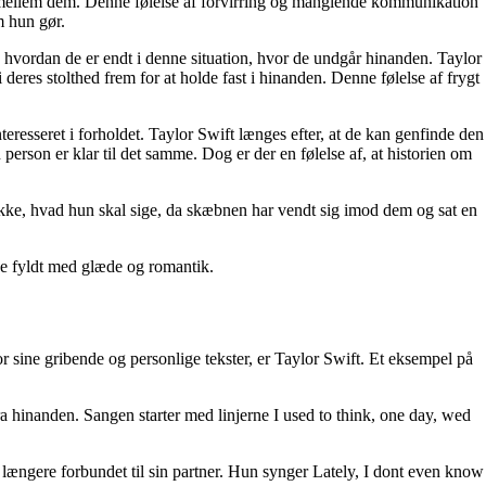
den mellem dem. Denne følelse af forvirring og manglende kommunikation
m hun gør.
 hvordan de er endt i denne situation, hvor de undgår hinanden. Taylor
 deres stolthed frem for at holde fast i hinanden. Denne følelse af frygt
resseret i forholdet. Taylor Swift længes efter, at de kan genfinde den
person er klar til det samme. Dog er der en følelse af, at historien om
kke, hvad hun skal sige, da skæbnen har vendt sig imod dem og sat en
ede fyldt med glæde og romantik.
for sine gribende og personlige tekster, er Taylor Swift. Et eksempel på
a hinanden. Sangen starter med linjerne I used to think, one day, wed
 længere forbundet til sin partner. Hun synger Lately, I dont even know