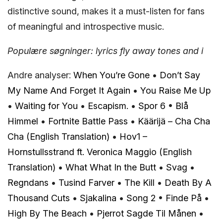
distinctive sound, makes it a must-listen for fans
of meaningful and introspective music.
Populære søgninger: lyrics fly away tones and i
Andre analyser:
When You’re Gone
•
Don’t Say
My Name And Forget It Again
•
You Raise Me Up
•
Waiting for You
•
Escapism.
•
Spor 6
•
Blå
Himmel
•
Fortnite Battle Pass
•
Käärijä – Cha Cha
Cha (English Translation)
•
Hov1 –
Hornstullsstrand ft. Veronica Maggio (English
Translation)
•
What What In the Butt
•
Svag
•
Regndans
•
Tusind Farver
•
The Kill
•
Death By A
Thousand Cuts
•
Sjakalina
•
Song 2
•
Finde På
•
High By The Beach
•
Pjerrot Sagde Til Månen
•