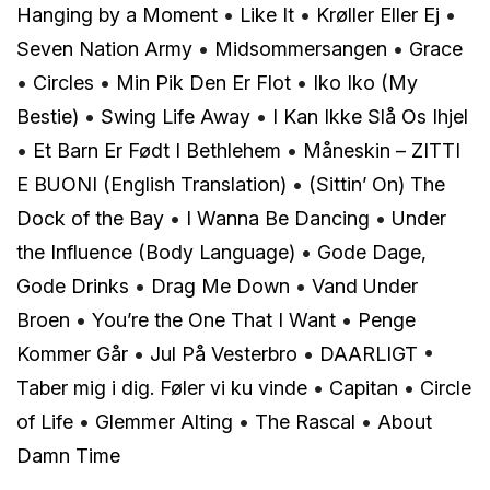
Hanging by a Moment
•
Like It
•
Krøller Eller Ej
•
Seven Nation Army
•
Midsommersangen
•
Grace
•
Circles
•
Min Pik Den Er Flot
•
Iko Iko (My
Bestie)
•
Swing Life Away
•
I Kan Ikke Slå Os Ihjel
•
Et Barn Er Født I Bethlehem
•
Måneskin – ZITTI
E BUONI (English Translation)
•
(Sittin’ On) The
Dock of the Bay
•
I Wanna Be Dancing
•
Under
the Influence (Body Language)
•
Gode Dage,
Gode Drinks
•
Drag Me Down
•
Vand Under
Broen
•
You’re the One That I Want
•
Penge
Kommer Går
•
Jul På Vesterbro
•
DAARLIGT
•
Taber mig i dig. Føler vi ku vinde
•
Capitan
•
Circle
of Life
•
Glemmer Alting
•
The Rascal
•
About
Damn Time