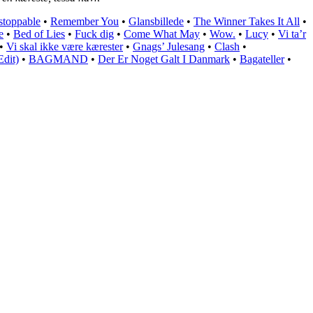
toppable
•
Remember You
•
Glansbillede
•
The Winner Takes It All
•
e
•
Bed of Lies
•
Fuck dig
•
Come What May
•
Wow.
•
Lucy
•
Vi ta’r
•
Vi skal ikke være kærester
•
Gnags’ Julesang
•
Clash
•
Edit)
•
BAGMAND
•
Der Er Noget Galt I Danmark
•
Bagateller
•