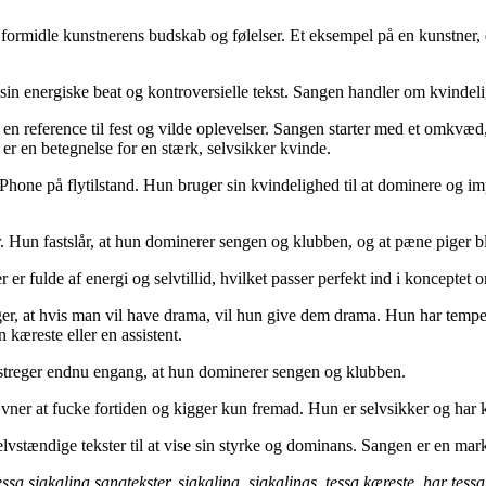
 at formidle kunstnerens budskab og følelser. Et eksempel på en kunstner
d sin energiske beat og kontroversielle tekst. Sangen handler om kvin
en reference til fest og vilde oplevelser. Sangen starter med et omkvæd,
er en betegnelse for en stærk, selvsikker kvinde.
 iPhone på flytilstand. Hun bruger sin kvindelighed til at dominere og
. Hun fastslår, at hun dominerer sengen og klubben, og at pæne piger 
r fulde af energi og selvtillid, hvilket passer perfekt ind i konceptet o
iger, at hvis man vil have drama, vil hun give dem drama. Hun har temp
kæreste eller en assistent.
streger endnu engang, at hun dominerer sengen og klubben.
ner at fucke fortiden og kigger kun fremad. Hun er selvsikker og har 
stændige tekster til at vise sin styrke og dominans. Sangen er en marker
essa sjakalina sangtekster, sjakalina, sjakalinas, tessa kæreste, har tess