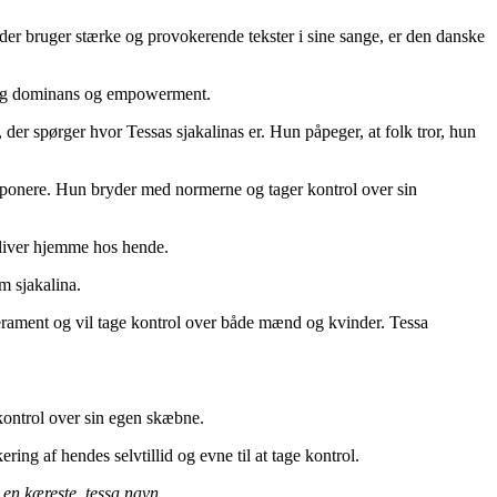
, der bruger stærke og provokerende tekster i sine sange, er den danske
delig dominans og empowerment.
 der spørger hvor Tessas sjakalinas er. Hun påpeger, at folk tror, hun
 imponere. Hun bryder med normerne og tager kontrol over sin
bliver hjemme hos hende.
m sjakalina.
erament og vil tage kontrol over både mænd og kvinder. Tessa
kontrol over sin egen skæbne.
ing af hendes selvtillid og evne til at tage kontrol.
a en kæreste, tessa navn