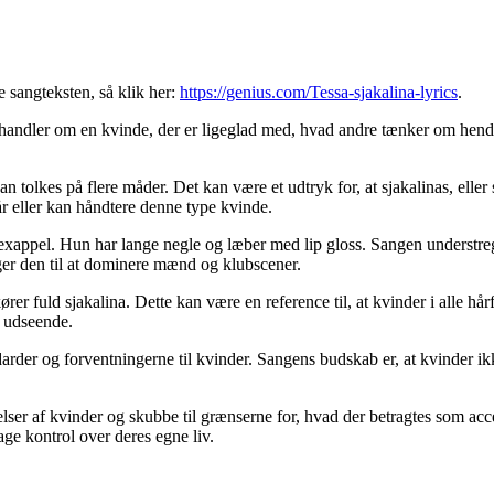
e sangteksten, så klik her:
https://genius.com/Tessa-sjakalina-lyrics
.
handler om en kvinde, der er ligeglad med, hvad andre tænker om hende
tolkes på flere måder. Det kan være et udtryk for, at sjakalinas, eller
r eller kan håndtere denne type kvinde.
xappel. Hun har lange negle og læber med lip gloss. Sangen understreg
ger den til at dominere mænd og klubscener.
er fuld sjakalina. Dette kan være en reference til, at kvinder i alle hå
m udseende.
der og forventningerne til kvinder. Sangens budskab er, at kvinder ikk
elser af kvinder og skubbe til grænserne for, hvad der betragtes som acce
age kontrol over deres egne liv.