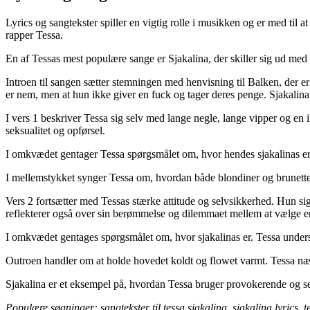
Lyrics og sangtekster spiller en vigtig rolle i musikken og er med til
rapper Tessa.
En af Tessas mest populære sange er Sjakalina, der skiller sig ud me
Introen til sangen sætter stemningen med henvisning til Balken, der er 
er nem, men at hun ikke giver en fuck og tager deres penge. Sjakalina 
I vers 1 beskriver Tessa sig selv med lange negle, lange vipper og en
seksualitet og opførsel.
I omkvædet gentager Tessa spørgsmålet om, hvor hendes sjakalinas er
I mellemstykket synger Tessa om, hvordan både blondiner og brunetter e
Vers 2 fortsætter med Tessas stærke attitude og selvsikkerhed. Hun s
reflekterer også over sin berømmelse og dilemmaet mellem at vælge en 
I omkvædet gentages spørgsmålet om, hvor sjakalinas er. Tessa under
Outroen handler om at holde hovedet koldt og flowet varmt. Tessa næv
Sjakalina er et eksempel på, hvordan Tessa bruger provokerende og selv
Populære søgninger: sangtekster til tessa sjakalina, sjakalina lyrics, t