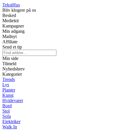
Tekst
Hus
Bliv klogere på os
Besked
Mediekit
Kampagner
Min adgang
Mailnyt
Affiliate
Send et tip
Min side
Tilmeld
Nyhedsbrev
Kategorier
Trends
Lys
Planter
Kunst
Hvidevarer
Bord
Stol
Sofa
Elektriker
Walk In