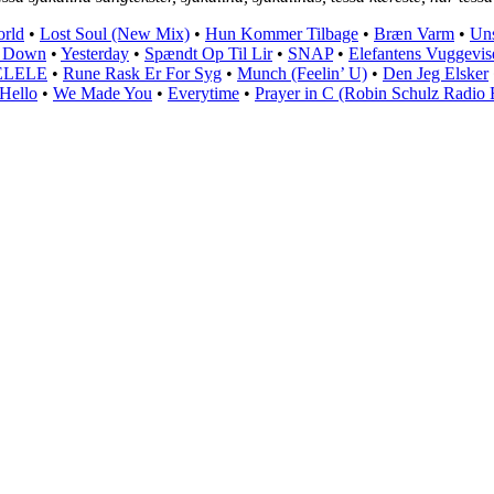
orld
•
Lost Soul (New Mix)
•
Hun Kommer Tilbage
•
Bræn Varm
•
Uns
e Down
•
Yesterday
•
Spændt Op Til Lir
•
SNAP
•
Elefantens Vuggevis
ELELE
•
Rune Rask Er For Syg
•
Munch (Feelin’ U)
•
Den Jeg Elsker
Hello
•
We Made You
•
Everytime
•
Prayer in C (Robin Schulz Radio 