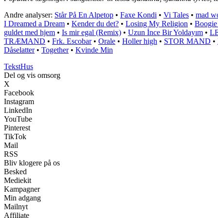
Andre analyser:
Står På En Alpetop
•
Faxe Kondi
•
Vi Tales
•
​mad w
I Dreamed a Dream
•
Kender du det?
•
Losing My Religion
•
Boogi
guldet med hjem
•
Is mir egal (Remix)
•
Uzun İnce Bir Yoldayım
•
L
TRÆMAND
•
Frk. Escobar
•
Orale
•
Holler high
•
STOR MAND
•
Dåselatter
•
Together
•
Kvinde Min
Tekst
Hus
Del og vis omsorg
X
Facebook
Instagram
LinkedIn
YouTube
Pinterest
TikTok
Mail
RSS
Bliv klogere på os
Besked
Mediekit
Kampagner
Min adgang
Mailnyt
Affiliate