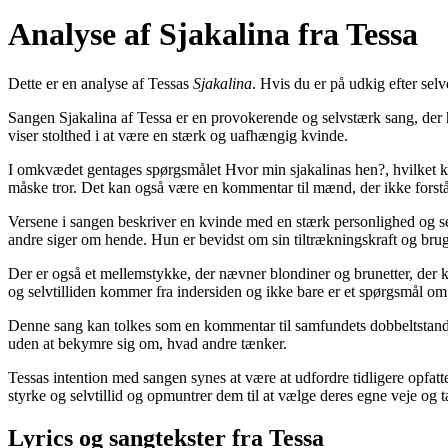
Analyse af Sjakalina fra Tessa
Dette er en analyse af Tessas
Sjakalina
. Hvis du er på udkig efter selv
Sangen Sjakalina af Tessa er en provokerende og selvstærk sang, der 
viser stolthed i at være en stærk og uafhængig kvinde.
I omkvædet gentages spørgsmålet Hvor min sjakalinas hen?, hvilket kan 
måske tror. Det kan også være en kommentar til mænd, der ikke forstå
Versene i sangen beskriver en kvinde med en stærk personlighed og se
andre siger om hende. Hun er bevidst om sin tiltrækningskraft og bru
Der er også et mellemstykke, der nævner blondiner og brunetter, der kør
og selvtilliden kommer fra indersiden og ikke bare er et spørgsmål o
Denne sang kan tolkes som en kommentar til samfundets dobbeltstandar
uden at bekymre sig om, hvad andre tænker.
Tessas intention med sangen synes at være at udfordre tidligere opfatt
styrke og selvtillid og opmuntrer dem til at vælge deres egne veje og t
Lyrics og sangtekster fra Tessa