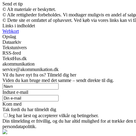
Send et tip
© Alt materiale er beskyttet.
© Alle rettigheder forbeholdes. Vi modtager muligvis en andel af salge
© Dette site er omfattet af ophavsret. Ved køb via vores links kan vi
Links i indholdet
Webkort
Opslag
Dataarkiv
Tekstunivers
RSS-feed
TekstHus.dk
akommunikation
service@akommunikation.dk
Vil du have nyt fra os? Tilmeld dig her
Viden du kan bruge med det samme – sendt direkte til dig.
Indtast e-mail
Kom med
Tak fordi du har tilmeldt dig
Jeg har læst og accepterer vilkår og betingelser.
Din tilmelding er frivillig, og du har altid mulighed for at trække den
persondatapolitik.