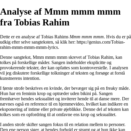
Analyse af Mmm mmm mmm
fra Tobias Rahim
Dette er en analyse af Tobias Rahims
Mmm mmm mmm
. Hvis du er på
udkig efter selve sangteksten, så klik her:
https://genius.com/Tobias-
rahim-mmm-mmm-mmm-lyrics
.
Denne sangtekst, Mmm mmm mmm skrevet af Tobias Rahim, kan
tolkes på forskellige måder. Sangen indeholder eksplicitte og
provokerende tekster, der kan opfattes som kontroversielle. I analysen
vil jeg diskutere forskellige tolkninger af teksten og forsøge at forstå
kunstnerens intention.
I første strofe beskrives en kvinde, der bevæger sig på en freaky måde.
Hun har en feminin krop og optræder uden bikini på. Sangen
fremhæver hendes seksualitet og inviterer hende til at danse mere. Der
nævnes også en reference til en hjemmevideo, hvilket kan indikere en
eksponering af intime eller private øjeblikke. Denne del af teksten kan
tolkes som en opfordring til at omfavne ens krop og seksualitet.
I anden strofe skifter sangen fokus til en relation mellem to personer.
Den ene person siger, at hendes forhold er stramt og at hun ikke kan