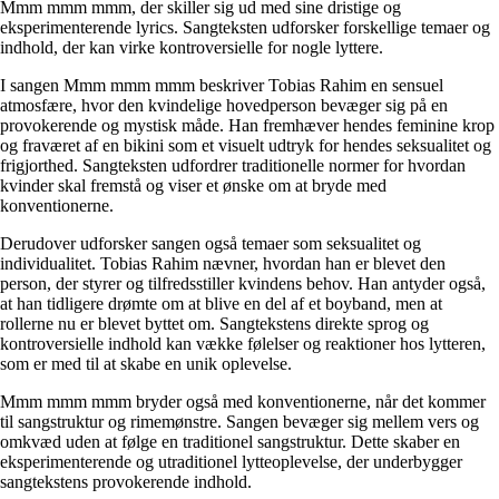
Mmm mmm mmm, der skiller sig ud med sine dristige og
eksperimenterende lyrics. Sangteksten udforsker forskellige temaer og
indhold, der kan virke kontroversielle for nogle lyttere.
I sangen Mmm mmm mmm beskriver Tobias Rahim en sensuel
atmosfære, hvor den kvindelige hovedperson bevæger sig på en
provokerende og mystisk måde. Han fremhæver hendes feminine krop
og fraværet af en bikini som et visuelt udtryk for hendes seksualitet og
frigjorthed. Sangteksten udfordrer traditionelle normer for hvordan
kvinder skal fremstå og viser et ønske om at bryde med
konventionerne.
Derudover udforsker sangen også temaer som seksualitet og
individualitet. Tobias Rahim nævner, hvordan han er blevet den
person, der styrer og tilfredsstiller kvindens behov. Han antyder også,
at han tidligere drømte om at blive en del af et boyband, men at
rollerne nu er blevet byttet om. Sangtekstens direkte sprog og
kontroversielle indhold kan vække følelser og reaktioner hos lytteren,
som er med til at skabe en unik oplevelse.
Mmm mmm mmm bryder også med konventionerne, når det kommer
til sangstruktur og rimemønstre. Sangen bevæger sig mellem vers og
omkvæd uden at følge en traditionel sangstruktur. Dette skaber en
eksperimenterende og utraditionel lytteoplevelse, der underbygger
sangtekstens provokerende indhold.