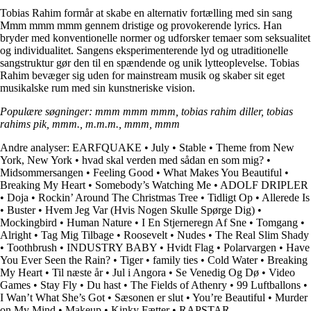
Tobias Rahim formår at skabe en alternativ fortælling med sin sang
Mmm mmm mmm gennem dristige og provokerende lyrics. Han
bryder med konventionelle normer og udforsker temaer som seksualitet
og individualitet. Sangens eksperimenterende lyd og utraditionelle
sangstruktur gør den til en spændende og unik lytteoplevelse. Tobias
Rahim bevæger sig uden for mainstream musik og skaber sit eget
musikalske rum med sin kunstneriske vision.
Populære søgninger: mmm mmm mmm, tobias rahim diller, tobias
rahims pik, mmm., m.m.m., mmm, mmm
Andre analyser:
EARFQUAKE
•
July
•
Stable
•
Theme from New
York, New York
•
​hvad skal verden med sådan en som mig?
•
Midsommersangen
•
Feeling Good
•
What Makes You Beautiful
•
Breaking My Heart
•
Somebody’s Watching Me
•
ADOLF DRIPLER
•
Doja
•
Rockin’ Around The Christmas Tree
•
Tidligt Op
•
Allerede Is
•
Buster
•
Hvem Jeg Var (Hvis Nogen Skulle Spørge Dig)
•
Mockingbird
•
Human Nature
•
I En Stjerneregn Af Sne
•
Tomgang
•
Alright
•
Tag Mig Tilbage
•
Roosevelt
•
Nudes
•
The Real Slim Shady
•
Toothbrush
•
INDUSTRY BABY
•
Hvidt Flag
•
Polarvargen
•
Have
You Ever Seen the Rain?
•
Tiger
•
​family ties
•
Cold Water
•
Breaking
My Heart
•
Til næste år
•
Jul i Angora
•
Se Venedig Og Dø
•
Video
Games
•
Stay Fly
•
Du hast
•
The Fields of Athenry
•
99 Luftballons
•
I Wan’t What She’s Got
•
Sæsonen er slut
•
You’re Beautiful
•
Murder
on My Mind
•
Makeup
•
Kinky Fætter
•
RAPSTAR