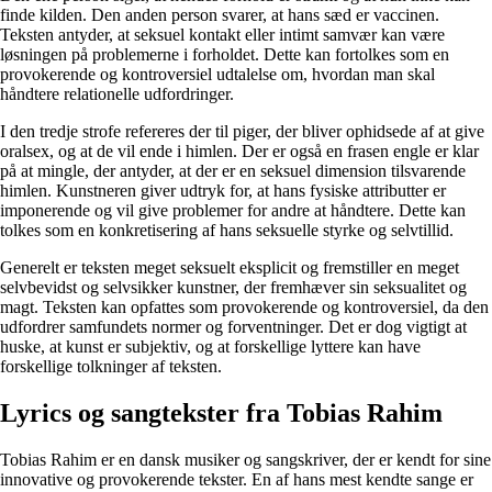
finde kilden. Den anden person svarer, at hans sæd er vaccinen.
Teksten antyder, at seksuel kontakt eller intimt samvær kan være
løsningen på problemerne i forholdet. Dette kan fortolkes som en
provokerende og kontroversiel udtalelse om, hvordan man skal
håndtere relationelle udfordringer.
I den tredje strofe refereres der til piger, der bliver ophidsede af at give
oralsex, og at de vil ende i himlen. Der er også en frasen engle er klar
på at mingle, der antyder, at der er en seksuel dimension tilsvarende
himlen. Kunstneren giver udtryk for, at hans fysiske attributter er
imponerende og vil give problemer for andre at håndtere. Dette kan
tolkes som en konkretisering af hans seksuelle styrke og selvtillid.
Generelt er teksten meget seksuelt eksplicit og fremstiller en meget
selvbevidst og selvsikker kunstner, der fremhæver sin seksualitet og
magt. Teksten kan opfattes som provokerende og kontroversiel, da den
udfordrer samfundets normer og forventninger. Det er dog vigtigt at
huske, at kunst er subjektiv, og at forskellige lyttere kan have
forskellige tolkninger af teksten.
Lyrics og sangtekster fra Tobias Rahim
Tobias Rahim er en dansk musiker og sangskriver, der er kendt for sine
innovative og provokerende tekster. En af hans mest kendte sange er