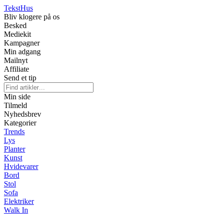
Tekst
Hus
Bliv klogere på os
Besked
Mediekit
Kampagner
Min adgang
Mailnyt
Affiliate
Send et tip
Min side
Tilmeld
Nyhedsbrev
Kategorier
Trends
Lys
Planter
Kunst
Hvidevarer
Bord
Stol
Sofa
Elektriker
Walk In