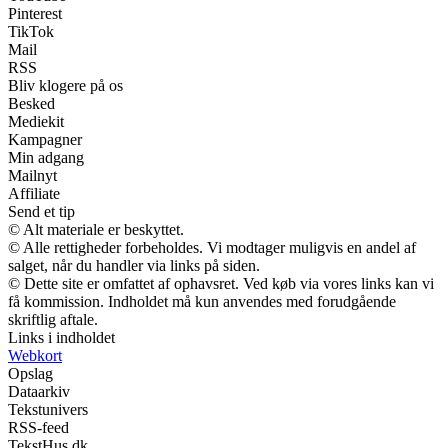
Pinterest
TikTok
Mail
RSS
Bliv klogere på os
Besked
Mediekit
Kampagner
Min adgang
Mailnyt
Affiliate
Send et tip
© Alt materiale er beskyttet.
© Alle rettigheder forbeholdes. Vi modtager muligvis en andel af
salget, når du handler via links på siden.
© Dette site er omfattet af ophavsret. Ved køb via vores links kan vi
få kommission. Indholdet må kun anvendes med forudgående
skriftlig aftale.
Links i indholdet
Webkort
Opslag
Dataarkiv
Tekstunivers
RSS-feed
TekstHus.dk