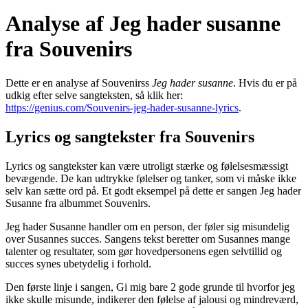
Analyse af Jeg hader susanne
fra Souvenirs
Dette er en analyse af Souvenirss
Jeg hader susanne
. Hvis du er på
udkig efter selve sangteksten, så klik her:
https://genius.com/Souvenirs-jeg-hader-susanne-lyrics
.
Lyrics og sangtekster fra Souvenirs
Lyrics og sangtekster kan være utroligt stærke og følelsesmæssigt
bevægende. De kan udtrykke følelser og tanker, som vi måske ikke
selv kan sætte ord på. Et godt eksempel på dette er sangen Jeg hader
Susanne fra albummet Souvenirs.
Jeg hader Susanne handler om en person, der føler sig misundelig
over Susannes succes. Sangens tekst beretter om Susannes mange
talenter og resultater, som gør hovedpersonens egen selvtillid og
succes synes ubetydelig i forhold.
Den første linje i sangen, Gi mig bare 2 gode grunde til hvorfor jeg
ikke skulle misunde, indikerer den følelse af jalousi og mindreværd,