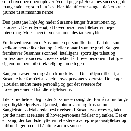
som hovedpersonen oplever. Ved at pege på Susannes succes og de
mange talenter, som hun besidder, identificerer sangen de konkrete
grunde til at misunde hende.
Den gentagne linje Jeg hader Susanne fanger frustrationen og
jalousien. Det er tydeligt, at hovedpersonens følelser er meget
intense og fylder meget i vedkommendes tankemylder.
For hovedpersonen er Susanne en personifikation af alt det, som
vedkommende ikke kan opnå eller opnår i samme grad. Sangen
fremhæver Susannes skønhed, intelligens, sportslige talent og
professionelle succes. Disse aspekter får hovedpersonen til at føle
sig endnu mere utilstrækkelig og underlegen.
Sangen præsenterer også en ironisk twist. Den afslører til slut, at
Susanne har formået at stjæle hovedpersonens kæreste. Dette gør
jalousien endnu mere personlig og gør det sværere for
hovedpersonen at håndtere følelserne.
I det store hele er Jeg hader Susanne en sang, der formår at indfange
og udtrykke følelser af jalousi, mindreværd og frustration.
Sangtekstens detaljerede beskrivelser af Susannes succes og talent
gør det nemt at relatere til hovedpersonens følelser og tanker. Det er
en sang, der kan lade lytteren reflektere over egne jalousifølelser og
udfordringer med at håndtere andres succes.