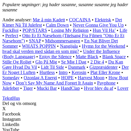
Populære søgninger: jeg hader susanne, susanne susanne jeg hader
susanne
Andre analyser:
Mæ å min Kadett
•
COCAINA
•
Elektrisk
•
Det
Kimer Nå Til Julefest
•
Calm Down
•
Never Gonna Give You Up
•
FuckBoi
•
POP/STARS
•
Losing My Religion
•
Hun Vil Ha’
•
Life
•
Perfect
•
Otto Er Et Næsehorn (Titelsang Fra Filmen ”Otto Er Et
Næsehorn”)
•
SNAP
•
Midsommersangen
•
En Nat Bliver Det
Sommer
•
WHATS POPPIN
•
Nangijala
•
Hymn for the Weekend
•
​hvad skal verden med sådan en som mig?
•
Under the Influence
(Body Language)
•
Enjoy the Silence
•
Matte Black
•
Blank Space
•
Stille Og Roligt
•
Glo På Mig
•
Se Mig I Dag
•
2 Die 4
•
Du Kan
Gøre Hvad Du Vil
•
Lidt Til Side
•
Danmark
•
Gizpræsidenter
•
Der
Er Noget I Luften
•
Hurtless
•
Intro
•
Kerosin
•
Plat Eller Krone
•
Someday
•
Ozonlag A Energi
•
HOPE
•
Harvest Moon
•
How Bout
Now
•
Don’t Say My Name And Forget It Again
•
Payphone
•
Julefeber
•
Tiger
•
Mucki Bar
•
HandClap
•
Hvor blev du af
•
Lover
Tekst
Hus
Del og vis omsorg
X
Facebook
Instagram
LinkedIn
YouTube