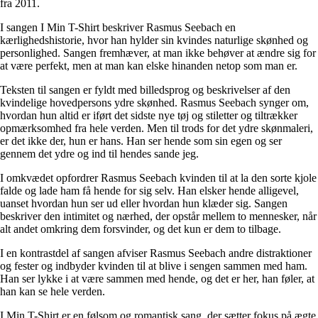
fra 2011.
I sangen I Min T-Shirt beskriver Rasmus Seebach en
kærlighedshistorie, hvor han hylder sin kvindes naturlige skønhed og
personlighed. Sangen fremhæver, at man ikke behøver at ændre sig for
at være perfekt, men at man kan elske hinanden netop som man er.
Teksten til sangen er fyldt med billedsprog og beskrivelser af den
kvindelige hovedpersons ydre skønhed. Rasmus Seebach synger om,
hvordan hun altid er iført det sidste nye tøj og stiletter og tiltrækker
opmærksomhed fra hele verden. Men til trods for det ydre skønmaleri,
er det ikke der, hun er hans. Han ser hende som sin egen og ser
gennem det ydre og ind til hendes sande jeg.
I omkvædet opfordrer Rasmus Seebach kvinden til at la den sorte kjole
falde og lade ham få hende for sig selv. Han elsker hende alligevel,
uanset hvordan hun ser ud eller hvordan hun klæder sig. Sangen
beskriver den intimitet og nærhed, der opstår mellem to mennesker, når
alt andet omkring dem forsvinder, og det kun er dem to tilbage.
I en kontrastdel af sangen afviser Rasmus Seebach andre distraktioner
og fester og indbyder kvinden til at blive i sengen sammen med ham.
Han ser lykke i at være sammen med hende, og det er her, han føler, at
han kan se hele verden.
I Min T-Shirt er en følsom og romantisk sang, der sætter fokus på ægte