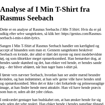
Analyse af I Min T-Shirt fra
Rasmus Seebach
Dette er en analyse af Rasmus Seebachs
I Min T-Shirt
. Hvis du er på
udkig efter selve sangteksten, så klik her:
https://genius.com/Rasmus-
seebach-i-min-t-shirt-lyrics
.
Sangen I Min T-Shirt af Rasmus Seebach handler om kærlighed og
accept af hinanden som man er. Gennem sangteksten beskriver
Seebach en kvinde, der altid er iført det nyeste og mest modebevidste
tøj, og som tiltrækker meget opmærksomhed. Han bemærker dog, at
hendes sande skønhed og det, han elsker ved hende, er hendes sande
jeg – der bliver afsløret, når hun tager hans t-shirt på.
I første vers nævner Seebach, hvordan han ser andre mænd beundre
kvinden, og han indrømmer, at han selv gerne ville have hendes smil
og opmærksomhed. Men det er ikke i det forkælede og prinsesseagtige
image, at han finder hende mest attraktiv. Han vil have hende præcis
som hun er, uden alt det ydre cirkus.
I omkvædet gentager han budskabet om, at han ønsker hende for sig
selv uden det ydre praleri. Han elsker hende i hendes naturlige tilstand,