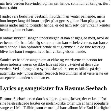
når hele verden forsvinder, og han ser hende, som hun virkelig er, iført
hans t-shirt.
I andet vers beskriver Seebach, hvordan han venter på hende, mens
hun bruger lang tid foran spejlet på at gøre sig klar. Han påpeger, at
mens andre mænd forguder hende, er det ham selv, der virkelig kender
hende og hun er hans.
Kontraststykket i sangen understreger, at han er ligeglad med, hvor de
er henne, for han føler sig som om, han kan se hele verden, når han er
med hende. Han opfordrer hende til at glemme alle de fine fester og
blive hos ham i sengen, hvor han virkelig elsker hende.
Samlet set handler sangen om at elske og værdsætte en person for
deres inderste væsen og ikke lade sig blive påvirket af den ydre
verden. Ved at bruge den symbolske t-shirt som et billede på det
autentiske selv, understreger Seebach betydningen af at være ægte og
acceptere hinanden som man er.
Lyrics og sangtekster fra Rasmus Seebach
Rasmus Seebach er en dansk sanger og sangskriver, der er kendt for
sine følelsesladede tekster og melankolske toner. En af hans populære
sange er I Min T-Shirt, som er med på hans album Mer End Kærlighed