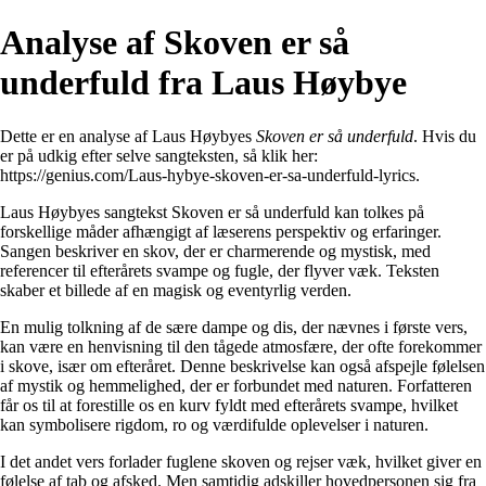
Analyse af Skoven er så
underfuld fra Laus Høybye
Dette er en analyse af Laus Høybyes
Skoven er så underfuld
. Hvis du
er på udkig efter selve sangteksten, så klik her:
https://genius.com/Laus-hybye-skoven-er-sa-underfuld-lyrics
.
Laus Høybyes sangtekst Skoven er så underfuld kan tolkes på
forskellige måder afhængigt af læserens perspektiv og erfaringer.
Sangen beskriver en skov, der er charmerende og mystisk, med
referencer til efterårets svampe og fugle, der flyver væk. Teksten
skaber et billede af en magisk og eventyrlig verden.
En mulig tolkning af de sære dampe og dis, der nævnes i første vers,
kan være en henvisning til den tågede atmosfære, der ofte forekommer
i skove, især om efteråret. Denne beskrivelse kan også afspejle følelsen
af ​​mystik og hemmelighed, der er forbundet med naturen. Forfatteren
får os til at forestille os en kurv fyldt med efterårets svampe, hvilket
kan symbolisere rigdom, ro og værdifulde oplevelser i naturen.
I det andet vers forlader fuglene skoven og rejser væk, hvilket giver en
følelse af tab og afsked. Men samtidig adskiller hovedpersonen sig fra