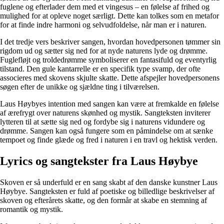
fuglene og efterlader dem med et vingesus – en følelse af frihed og
mulighed for at opleve noget særligt. Dette kan tolkes som en metafor
for at finde indre harmoni og selvudfoldelse, når man er i naturen.
I det tredje vers beskriver sangen, hvordan hovedpersonen tømmer sin
rigdom ud og sætter sig ned for at nyde naturens lyde og drømme.
Fuglefløjt og troldedrømme symboliserer en fantasifuld og eventyrlig
tilstand. Den gule kantarrelle er en specifik type svamp, der ofte
associeres med skovens skjulte skatte. Dette afspejler hovedpersonens
søgen efter de unikke og sjældne ting i tilværelsen.
Laus Høybyes intention med sangen kan være at fremkalde en følelse
af ærefrygt over naturens skønhed og mystik. Sangteksten inviterer
lytteren til at sætte sig ned og fordybe sig i naturens vidundere og
drømme. Sangen kan også fungere som en påmindelse om at sænke
tempoet og finde glæde og fred i naturen i en travl og hektisk verden.
Lyrics og sangtekster fra Laus Høybye
Skoven er så underfuld er en sang skabt af den danske kunstner Laus
Høybye. Sangteksten er fuld af poetiske og billedlige beskrivelser af
skoven og efterårets skatte, og den formår at skabe en stemning af
romantik og mystik.