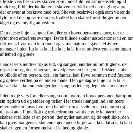
I første vers beskrives skoven som underfuld, en sammensætning af
under og fuld, der indikerer at skoven er fyldt med en magi og aura,
der er svær at beskrive med ord. Skoven beskrives også som værende
fyldt med dis og sære dampe, hvilket kan skabe forestillinger om en
tåget og eventyrlig atmosfære.
Den næste linje i sangen fortæller om hovedpersonens kurv, der er
fyldt med efterårets svampe. Dette billede skaber associationer til en tur
i skoven, hvor man kan finde og samle naturens gaver. Høybye
gentager linjen La la la la laLa la la la la for at understrege stemningen
af lethed og glæde.
I andet vers ændres fokus lidt, og sangen handler nu om fuglene, der
rejser bort og den vingesus, hovedpersonen har gemt. Teksten skaber
et billede af en person, der i sin fantasi kan flyve sammen med fuglene
og opleve verden på en anden måde. Den gentagne linje La la la la
laLa la la la la understreger igen sangens lette og legende atmosfære.
I det tredje vers fortæller sangen om, hvordan hovedpersonen har tømt
sin rigdom ud og sidder og tæller. Her træder sangen ind i en mere
eftertænksom fase, hvor den handler om at sætte pris på naturen og
dens skatte. Fuglefløjt og troldedrømme samt de gule kantarreller
skaber et billede af en person, der nyder naturen og de øjeblikke, den
kan give. Sangens afsluttende gentagede linje La la la la laLa la la la la
skaber igen en fornemmelse af lethed og glæde.