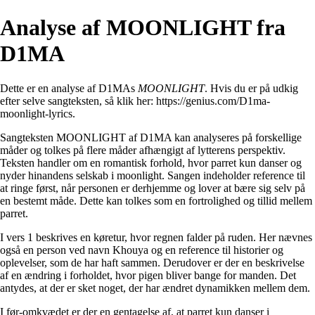
Analyse af MOONLIGHT fra
D1MA
Dette er en analyse af D1MAs
MOONLIGHT
. Hvis du er på udkig
efter selve sangteksten, så klik her:
https://genius.com/D1ma-
moonlight-lyrics
.
Sangteksten MOONLIGHT af D1MA kan analyseres på forskellige
måder og tolkes på flere måder afhængigt af lytterens perspektiv.
Teksten handler om en romantisk forhold, hvor parret kun danser og
nyder hinandens selskab i moonlight. Sangen indeholder reference til
at ringe først, når personen er derhjemme og lover at bære sig selv på
en bestemt måde. Dette kan tolkes som en fortrolighed og tillid mellem
parret.
I vers 1 beskrives en køretur, hvor regnen falder på ruden. Her nævnes
også en person ved navn Khouya og en reference til historier og
oplevelser, som de har haft sammen. Derudover er der en beskrivelse
af en ændring i forholdet, hvor pigen bliver bange for manden. Det
antydes, at der er sket noget, der har ændret dynamikken mellem dem.
I før-omkvædet er der en gentagelse af, at parret kun danser i