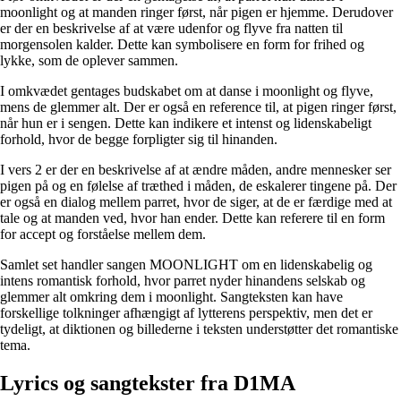
moonlight og at manden ringer først, når pigen er hjemme. Derudover
er der en beskrivelse af at være udenfor og flyve fra natten til
morgensolen kalder. Dette kan symbolisere en form for frihed og
lykke, som de oplever sammen.
I omkvædet gentages budskabet om at danse i moonlight og flyve,
mens de glemmer alt. Der er også en reference til, at pigen ringer først,
når hun er i sengen. Dette kan indikere et intenst og lidenskabeligt
forhold, hvor de begge forpligter sig til hinanden.
I vers 2 er der en beskrivelse af at ændre måden, andre mennesker ser
pigen på og en følelse af træthed i måden, de eskalerer tingene på. Der
er også en dialog mellem parret, hvor de siger, at de er færdige med at
tale og at manden ved, hvor han ender. Dette kan referere til en form
for accept og forståelse mellem dem.
Samlet set handler sangen MOONLIGHT om en lidenskabelig og
intens romantisk forhold, hvor parret nyder hinandens selskab og
glemmer alt omkring dem i moonlight. Sangteksten kan have
forskellige tolkninger afhængigt af lytterens perspektiv, men det er
tydeligt, at diktionen og billederne i teksten understøtter det romantiske
tema.
Lyrics og sangtekster fra D1MA