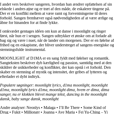
I andet vers beskriver sangeren, hvordan han ændrer opfattelsen af sin
elskede i andres øjne og er træt af den måde, de eskalerer tingene på.
Der er en konflikt mellem at være ramt og forventningerne til deres
forhold. Sangen fremhæver også nødvendigheden af at være ærlige og
åbne for hinanden for at finde lykke.
I omkvædet gentages idéen om kun at danse i moonlight og ringer
først, når hun er i sengen. Sangen udtrykker et ønske om at forlade alt
bag sig og være i nuet, når de lander om morgenen. Der er en følelse af
frihed og en eskapisme, der bliver understreget af sangens energiske og
stemningsfulde instrumental.
MOONLIGHT af D1MA er en sang fyldt med følelser og romantik.
Sangteksten beskriver dyb kærlighed og passion, samtidig med at den
skildrer de usikkerheder og konflikter, der kan opstå i et forhold. Den
skaber en stemning af mystik og intensitet, der gribes af lytteren og
efterlader et dybt indtryk.
Populære søgninger: moonlight lyrics, d1ma moonlight, moonlight
d1ma, moonlight lyrics d1ma, moonlight dima, hvem er dima, dima
sanger, nu er klokken blevet mange tekst, dancing in the moonlight
dansk, baby sange dansk, moonlight
Andre analyser:
Neonlys
•
Malaga
•
I’ll Be There
•
Some Kind of
Drug
•
Fukit
•
Millionær
•
Joanna
•
Ave Maria
•
Fei Yu-Ching – Yi