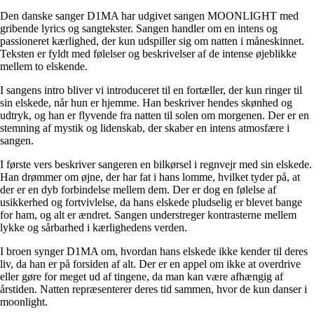
Den danske sanger D1MA har udgivet sangen MOONLIGHT med
gribende lyrics og sangtekster. Sangen handler om en intens og
passioneret kærlighed, der kun udspiller sig om natten i måneskinnet.
Teksten er fyldt med følelser og beskrivelser af de intense øjeblikke
mellem to elskende.
I sangens intro bliver vi introduceret til en fortæller, der kun ringer til
sin elskede, når hun er hjemme. Han beskriver hendes skønhed og
udtryk, og han er flyvende fra natten til solen om morgenen. Der er en
stemning af mystik og lidenskab, der skaber en intens atmosfære i
sangen.
I første vers beskriver sangeren en bilkørsel i regnvejr med sin elskede.
Han drømmer om øjne, der har fat i hans lomme, hvilket tyder på, at
der er en dyb forbindelse mellem dem. Der er dog en følelse af
usikkerhed og fortvivlelse, da hans elskede pludselig er blevet bange
for ham, og alt er ændret. Sangen understreger kontrasterne mellem
lykke og sårbarhed i kærlighedens verden.
I broen synger D1MA om, hvordan hans elskede ikke kender til deres
liv, da han er på forsiden af alt. Der er en appel om ikke at overdrive
eller gøre for meget ud af tingene, da man kan være afhængig af
årstiden. Natten repræsenterer deres tid sammen, hvor de kun danser i
moonlight.