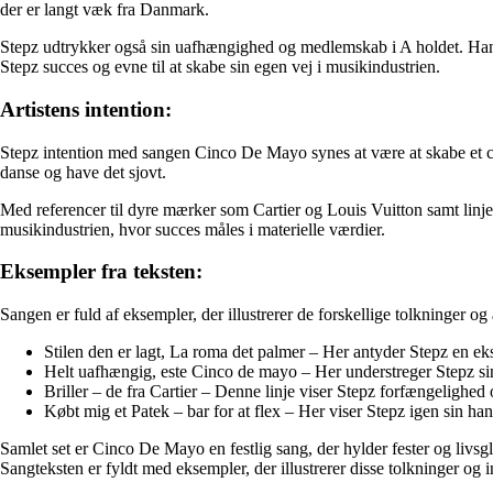
der er langt væk fra Danmark.
Stepz udtrykker også sin uafhængighed og medlemskab i A holdet. Han øn
Stepz succes og evne til at skabe sin egen vej i musikindustrien.
Artistens intention:
Stepz intention med sangen Cinco De Mayo synes at være at skabe et cat
danse og have det sjovt.
Med referencer til dyre mærker som Cartier og Louis Vuitton samt linjer
musikindustrien, hvor succes måles i materielle værdier.
Eksempler fra teksten:
Sangen er fuld af eksempler, der illustrerer de forskellige tolkninger og
Stilen den er lagt, La roma det palmer – Her antyder Stepz en ekso
Helt uafhængig, este Cinco de mayo – Her understreger Stepz sin
Briller – de fra Cartier – Denne linje viser Stepz forfængelighed o
Købt mig et Patek – bar for at flex – Her viser Stepz igen sin ha
Samlet set er Cinco De Mayo en festlig sang, der hylder fester og livsg
Sangteksten er fyldt med eksempler, der illustrerer disse tolkninger og i