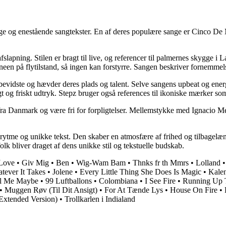
e og enestående sangtekster. En af deres populære sange er Cinco De M
g afslapning. Stilen er bragt til live, og referencer til palmernes skygg
en på flytilstand, så ingen kan forstyrre. Sangen beskriver fornemmels
elvbevidste og hævder deres plads og talent. Selve sangens upbeat og en
t og friskt udtryk. Stepz bruger også references til ikoniske mærker som 
a Danmark og være fri for forpligtelser. Mellemstykke med Ignacio Mejí
rytme og unikke tekst. Den skaber en atmosfære af frihed og tilbagelæne
 folk bliver draget af dens unikke stil og tekstuelle budskab.
Love
•
Giv Mig
•
Ben
•
Wig-Wam Bam
•
Thnks fr th Mmrs
•
Lolland
tever It Takes
•
Jolene
•
Every Little Thing She Does Is Magic
•
Kale
l Me Maybe
•
99 Luftballons
•
Colombiana
•
I See Fire
•
Running Up T
•
Muggen Røv (Til Dit Ansigt)
•
For At Tænde Lys
•
House On Fire
•
Extended Version)
•
Trollkarlen i Indialand