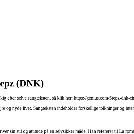
tepz (DNK)
kig efter selve sangteksten, så klik her:
https://genius.com/Stepz-dnk-c
og nyde livet. Sangteksten indeholder forskellige tolkninger og intent
iver sin stil og attitude på en selvsikker måde. Han refererer til La ro