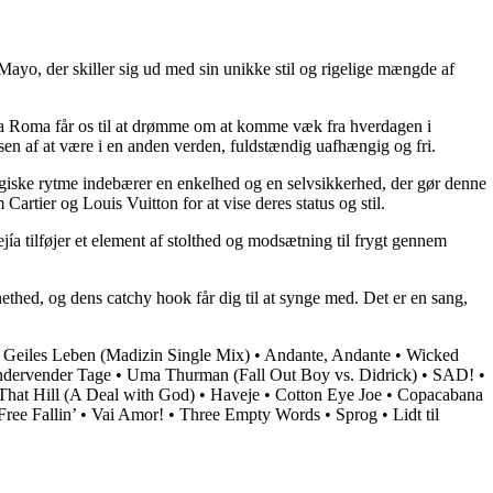
ayo, der skiller sig ud med sin unikke stil og rigelige mængde af
e i La Roma får os til at drømme om at komme væk fra hverdagen i
en af at være i en anden verden, fuldstændig uafhængig og fri.
ergiske rytme indebærer en enkelhed og en selvsikkerhed, der gør denne
Cartier og Louis Vuitton for at vise deres status og stil.
a tilføjer et element af stolthed og modsætning til frygt gennem
thed, og dens catchy hook får dig til at synge med. Det er en sang,
•
Geiles Leben (Madizin Single Mix)
•
Andante, Andante
•
Wicked
ndervender Tage
•
Uma Thurman (Fall Out Boy vs. Didrick)
•
SAD!
•
hat Hill (A Deal with God)
•
Haveje
•
Cotton Eye Joe
•
Copacabana
Free Fallin’
•
Vai Amor!
•
Three Empty Words
•
Sprog
•
Lidt til