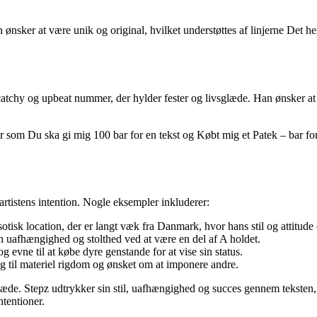
sker at være unik og original, hvilket understøttes af linjerne Det her
chy og upbeat nummer, der hylder fester og livsglæde. Han ønsker at ska
 som Du ska gi mig 100 bar for en tekst og Købt mig et Patek – bar for 
 artistens intention. Nogle eksempler inkluderer:
tisk location, der er langt væk fra Danmark, hvor hans stil og attitude 
 uafhængighed og stolthed ved at være en del af A holdet.
g evne til at købe dyre genstande for at vise sin status.
ng til materiel rigdom og ønsket om at imponere andre.
læde. Stepz udtrykker sin stil, uafhængighed og succes gennem teksten, 
ntentioner.