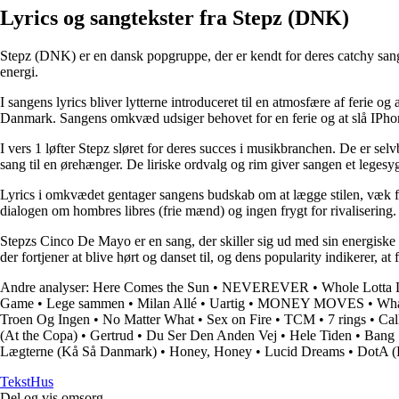
Lyrics og sangtekster fra Stepz (DNK)
Stepz (DNK) er en dansk popgruppe, der er kendt for deres catchy sang
energi.
I sangens lyrics bliver lytterne introduceret til en atmosfære af ferie o
Danmark. Sangens omkvæd udsiger behovet for en ferie og at slå IPhone
I vers 1 løfter Stepz sløret for deres succes i musikbranchen. De er s
sang til en ørehænger. De liriske ordvalg og rim giver sangen et legesyg
Lyrics i omkvædet gentager sangens budskab om at lægge stilen, væk fr
dialogen om hombres libres (frie mænd) og ingen frygt for rivalisering.
Stepzs Cinco De Mayo er en sang, der skiller sig ud med sin energiske 
der fortjener at blive hørt og danset til, og dens popularity indikerer, at
Andre analyser:
Here Comes the Sun
•
NEVEREVER
•
Whole Lotta 
Game
•
Lege sammen
•
Milan Allé
•
Uartig
•
MONEY MOVES
•
Wha
Troen Og Ingen
•
No Matter What
•
Sex on Fire
•
TCM
•
7 rings
•
Cal
(At the Copa)
•
Gertrud
•
Du Ser Den Anden Vej
•
Hele Tiden
•
Bang
Lægterne (Kå Så Danmark)
•
Honey, Honey
•
Lucid Dreams
•
DotA (
Tekst
Hus
Del og vis omsorg