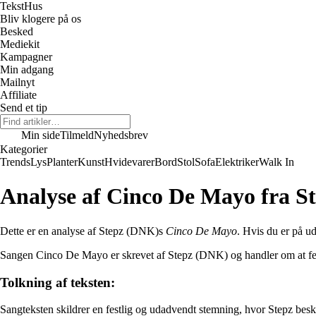
Tekst
Hus
Bliv klogere på os
Besked
Mediekit
Kampagner
Min adgang
Mailnyt
Affiliate
Send et tip
Min side
Tilmeld
Nyhedsbrev
Kategorier
Trends
Lys
Planter
Kunst
Hvidevarer
Bord
Stol
Sofa
Elektriker
Walk In
Analyse af Cinco De Mayo fra S
Dette er en analyse af Stepz (DNK)s
Cinco De Mayo
. Hvis du er på ud
Sangen Cinco De Mayo er skrevet af Stepz (DNK) og handler om at fejre 
Tolkning af teksten:
Sangteksten skildrer en festlig og udadvendt stemning, hvor Stepz beskr