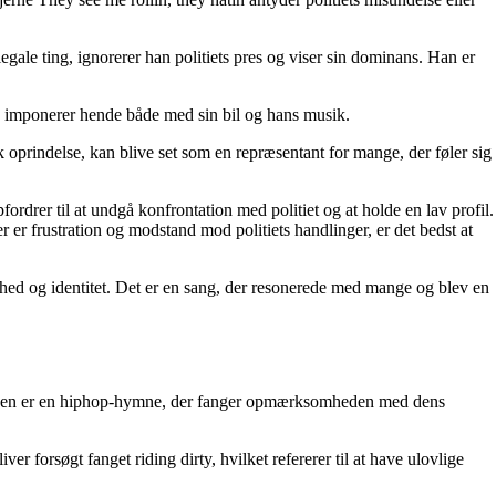
llegale ting, ignorerer han politiets pres og viser sin dominans. Han er
n imponerer hende både med sin bil og hans musik.
k oprindelse, kan blive set som en repræsentant for mange, der føler sig
drer til at undgå konfrontation med politiet og at holde en lav profil.
r er frustration og modstand mod politiets handlinger, er det bedst at
ed og identitet. Det er en sang, der resonerede med mange og blev en
 Sangen er en hiphop-hymne, der fanger opmærksomheden med dens
ver forsøgt fanget riding dirty, hvilket refererer til at have ulovlige