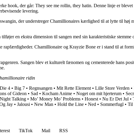
e hook, der går: They see me rollin, they hatin. Denne linje er blevet 
erbevisende levering.
ngin, der understreger Chamillionaires kærlighed til at lytte til høj m
ilføjer en ekstra dimension til sangen med sin karakteristiske stemme o
te rapfærdigheder. Chamillionaire og Krayzie Bone er i stand til at for
.
or rapgenren. Sangen blev et kulturelt fænomen og cementerede hans pos
ne.
chamillionaire ridin
 Die 4
•
Big 7
•
Regnsangen
•
Mit Rette Element
•
Lille Store Verden
•
ions of Gideon
•
Sad
•
Kocham Anime
•
Noget om mit hjerterum
•
Secr
 Night Talking
•
Mo’ Money Mo’ Problems
•
Honest
•
Nu Er Det Jul
•
Og Jay
•
Jalousi
•
New Man
•
Hold the Line
•
Ned
•
Sommerfugl
•
Ti
terest
TikTok
Mail
RSS