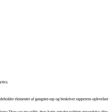
yrics
.
deholder elementer af gangster-rap og beskriver rapperens oplevelser
jerne They see me rollin, they hatin antyder politiets misundelse eller