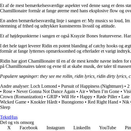
Et af de mest bemærkelsesværdige aspekter ved denne sang er dens stærk
Chamillionaire formår at fange ørerne med hans eksplosive flow og ov
En anden bemærkelsesværdig linje i sangen er: My musics so loud, Im swa
stemning af frihed og udtrykker kunstnerens livsstil og attitude.
Et af højdepunkterne i sangen er også Krayzie Bones featureverse. Han t
I det hele taget leverer Ridin en potent blanding af catchy hooks og æg
formår at fange lytternes opmærksomhed og efterlader et varigt indtryk
Ridin har gjort Chamillionaire til en af de mest kendte navne inden f
på Chamillionaires talent og evne til at skabe musik, der taler til masser
Populære søgninger: they see me rollin, ridin lyrics, ridin dirty lyrics, 
Andre analyser:
Loch Lomond
•
Pursuit of Happiness (Nightmare)
•
2
•
Rose
•
Never Gonna Not Dance Again
•
Air
•
When I’m Gone
•
Vis
Crown (Romanization)
•
GRIP
•
Will He
•
Happy
•
Røde Piller
•
Late
Wicked Game
•
Knokler Hårdt
•
Buongiorno
•
Red Right Hand
•
Nik 
Sleep
Tekst
Hus
Del og vis omsorg
X
Facebook
Instagram
LinkedIn
YouTube
Pin