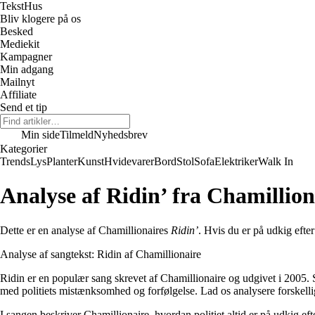
Tekst
Hus
Bliv klogere på os
Besked
Mediekit
Kampagner
Min adgang
Mailnyt
Affiliate
Send et tip
Min side
Tilmeld
Nyhedsbrev
Kategorier
Trends
Lys
Planter
Kunst
Hvidevarer
Bord
Stol
Sofa
Elektriker
Walk In
Analyse af Ridin’ fra Chamillion
Dette er en analyse af Chamillionaires
Ridin’
. Hvis du er på udkig efter
Analyse af sangtekst: Ridin af Chamillionaire
Ridin er en populær sang skrevet af Chamillionaire og udgivet i 2005. 
med politiets mistænksomhed og forfølgelse. Lad os analysere forskellig
I sangen beskriver Chamillionaire, hvordan politiet altid er på udkig ef