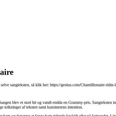
aire
 selve sangteksten, så klik her:
https://genius.com/Chamillionaire-ridin-l
Sangen blev et stort hit og vandt endda en Grammy-pris. Sangteksten in
e tolkninger af teksten samt kunstnerens intention.
ter ham og forsøger at fange ham ridende beskidt eller på fartsynder. Lin