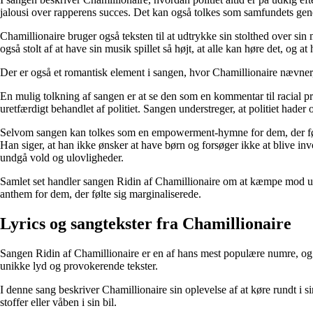
jalousi over rapperens succes. Det kan også tolkes som samfundets gene
Chamillionaire bruger også teksten til at udtrykke sin stolthed over sin m
også stolt af at have sin musik spillet så højt, at alle kan høre det, og
Der er også et romantisk element i sangen, hvor Chamillionaire nævne
En mulig tolkning af sangen er at se den som en kommentar til racial pro
uretfærdigt behandlet af politiet. Sangen understreger, at politiet hader
Selvom sangen kan tolkes som en empowerment-hymne for dem, der føler s
Han siger, at han ikke ønsker at have børn og forsøger ikke at blive inv
undgå vold og ulovligheder.
Samlet set handler sangen Ridin af Chamillionaire om at kæmpe mod ur
anthem for dem, der følte sig marginaliserede.
Lyrics og sangtekster fra Chamillionaire
Sangen Ridin af Chamillionaire er en af hans mest populære numre, o
unikke lyd og provokerende tekster.
I denne sang beskriver Chamillionaire sin oplevelse af at køre rundt i sin
stoffer eller våben i sin bil.