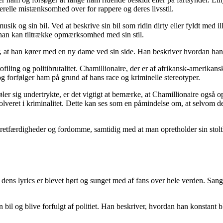
relle mistænksomhed over for rappere og deres livsstil.
usik og sin bil. Ved at beskrive sin bil som ridin dirty eller fyldt med i
 at han kan tiltrække opmærksomhed med sin stil.
r, at han kører med en ny dame ved sin side. Han beskriver hvordan ha
filing og politibrutalitet. Chamillionaire, der er af afrikansk-amerikans
 og forfølger ham på grund af hans race og kriminelle stereotyper.
ig undertrykte, er det vigtigt at bemærke, at Chamillionaire også opfor
olveret i kriminalitet. Dette kan ses som en påmindelse om, at selvom de
etfærdigheder og fordomme, samtidig med at man opretholder sin stolth
g dens lyrics er blevet hørt og sunget med af fans over hele verden.
 bil og blive forfulgt af politiet. Han beskriver, hvordan han konstant bli