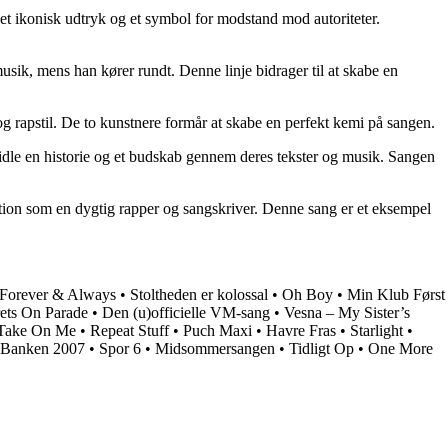
et ikonisk udtryk og et symbol for modstand mod autoriteter.
usik, mens han kører rundt. Denne linje bidrager til at skabe en
g rapstil. De to kunstnere formår at skabe en perfekt kemi på sangen.
midle en historie og et budskab gennem deres tekster og musik. Sangen
ition som en dygtig rapper og sangskriver. Denne sang er et eksempel
Forever & Always
•
Stoltheden er kolossal
•
Oh Boy
•
Min Klub Først
ets On Parade
•
Den (u)officielle VM-sang
•
Vesna – My Sister’s
Take On Me
•
Repeat Stuff
•
Puch Maxi
•
Havre Fras
•
Starlight
•
l Banken 2007
•
Spor 6
•
Midsommersangen
•
Tidligt Op
•
One More