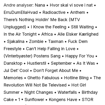
Andre analyser:
Nana
•
Hvor skal vi sove i nat
•
ErruDumEllaHvad
•
Radioactive
•
Anthem
•
There’s Nothing Holdin’ Me Back (MTV
Unplugged)
•
I Know the Feeling
•
Still Waiting
•
In the Air Tonight
•
Africa
•
Alle Elsker Kærlighed
•
Sjakalina
•
Zombie
•
Taxman
•
Fuck Dem
Freestyle
•
Can’t Help Falling in Love
•
(Vinterbyøster) Postens Sang
•
Happy For You
•
Dansktop
•
Hustlerstil
•
September
•
As It Was
•
Jul Det’ Cool
•
Don’t Forget About Me
•
Memories
•
Ghetto Fabulous
•
Hotline Bling
•
The
Revolution Will Not Be Televised
•
Hot Girl
Summer
•
Night Changes
•
Waterfalls
•
Birthday
Cake
•
1
•
Sunflower
•
Kongens Have
•
STOR