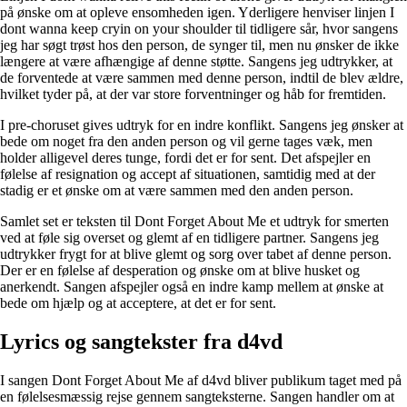
på ønske om at opleve ensomheden igen. Yderligere henviser linjen I
dont wanna keep cryin on your shoulder til tidligere sår, hvor sangens
jeg har søgt trøst hos den person, de synger til, men nu ønsker de ikke
længere at være afhængige af denne støtte. Sangens jeg udtrykker, at
de forventede at være sammen med denne person, indtil de blev ældre,
hvilket tyder på, at der var store forventninger og håb for fremtiden.
I pre-choruset gives udtryk for en indre konflikt. Sangens jeg ønsker at
bede om noget fra den anden person og vil gerne tages væk, men
holder alligevel deres tunge, fordi det er for sent. Det afspejler en
følelse af resignation og accept af situationen, samtidig med at der
stadig er et ønske om at være sammen med den anden person.
Samlet set er teksten til Dont Forget About Me et udtryk for smerten
ved at føle sig overset og glemt af en tidligere partner. Sangens jeg
udtrykker frygt for at blive glemt og sorg over tabet af denne person.
Der er en følelse af desperation og ønske om at blive husket og
anerkendt. Sangen afspejler også en indre kamp mellem at ønske at
bede om hjælp og at acceptere, at det er for sent.
Lyrics og sangtekster fra ​d4vd
I sangen Dont Forget About Me af ​d4vd bliver publikum taget med på
en følelsesmæssig rejse gennem sangteksterne. Sangen handler om at