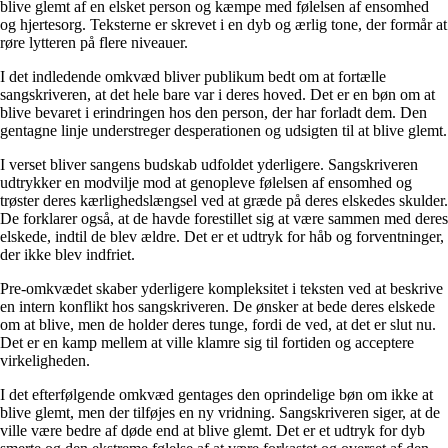
blive glemt af en elsket person og kæmpe med følelsen af ensomhed
og hjertesorg. Teksterne er skrevet i en dyb og ærlig tone, der formår at
røre lytteren på flere niveauer.
I det indledende omkvæd bliver publikum bedt om at fortælle
sangskriveren, at det hele bare var i deres hoved. Det er en bøn om at
blive bevaret i erindringen hos den person, der har forladt dem. Den
gentagne linje understreger desperationen og udsigten til at blive glemt.
I verset bliver sangens budskab udfoldet yderligere. Sangskriveren
udtrykker en modvilje mod at genopleve følelsen af ensomhed og
trøster deres kærlighedslængsel ved at græde på deres elskedes skulder.
De forklarer også, at de havde forestillet sig at være sammen med deres
elskede, indtil de blev ældre. Det er et udtryk for håb og forventninger,
der ikke blev indfriet.
Pre-omkvædet skaber yderligere kompleksitet i teksten ved at beskrive
en intern konflikt hos sangskriveren. De ønsker at bede deres elskede
om at blive, men de holder deres tunge, fordi de ved, at det er slut nu.
Det er en kamp mellem at ville klamre sig til fortiden og acceptere
virkeligheden.
I det efterfølgende omkvæd gentages den oprindelige bøn om ikke at
blive glemt, men der tilføjes en ny vridning. Sangskriveren siger, at de
ville være bedre af døde end at blive glemt. Det er et udtryk for dyb