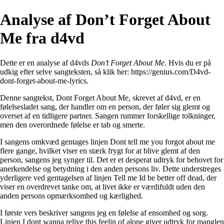
Analyse af Don’t Forget About
Me fra ​d4vd
Dette er en analyse af ​d4vds
Don’t Forget About Me
. Hvis du er på
udkig efter selve sangteksten, så klik her:
https://genius.com/D4vd-
dont-forget-about-me-lyrics
.
Denne sangtekst, Dont Forget About Me, skrevet af d4vd, er en
følelsesladet sang, der handler om en person, der føler sig glemt og
overset af en tidligere partner. Sangen rummer forskellige tolkninger,
men den overordnede følelse er tab og smerte.
I sangens omkvæd gentages linjen Dont tell me you forgot about me
flere gange, hvilket viser en stærk frygt for at blive glemt af den
person, sangens jeg synger til. Det er et desperat udtryk for behovet for
anerkendelse og betydning i den anden persons liv. Dette understreges
yderligere ved gentagelsen af linjen Tell me Id be better off dead, der
viser en overdrevet tanke om, at livet ikke er værdifuldt uden den
anden persons opmærksomhed og kærlighed.
I første vers beskriver sangens jeg en følelse af ensomhed og sorg.
Linjen I dont wanna relive this feelin of alone giver udtryk for manglen