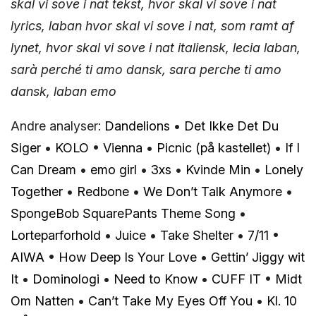
skal vi sove i nat tekst, hvor skal vi sove i nat
lyrics, laban hvor skal vi sove i nat, som ramt af
lynet, hvor skal vi sove i nat italiensk, lecia laban,
sarà perché ti amo dansk, sara perche ti amo
dansk, laban emo
Andre analyser:
Dandelions
•
Det Ikke Det Du
Siger
•
KOLO
•
Vienna
•
Picnic (på kastellet)
•
If I
Can Dream
•
​emo girl
•
3xs
•
Kvinde Min
•
Lonely
Together
•
Redbone
•
We Don’t Talk Anymore
•
SpongeBob SquarePants Theme Song
•
Lorteparforhold
•
Juice
•
Take Shelter
•
7/11
•
AIWA
•
How Deep Is Your Love
•
Gettin’ Jiggy wit
It
•
Dominologi
•
Need to Know
•
CUFF IT
•
Midt
Om Natten
•
Can’t Take My Eyes Off You
•
Kl. 10