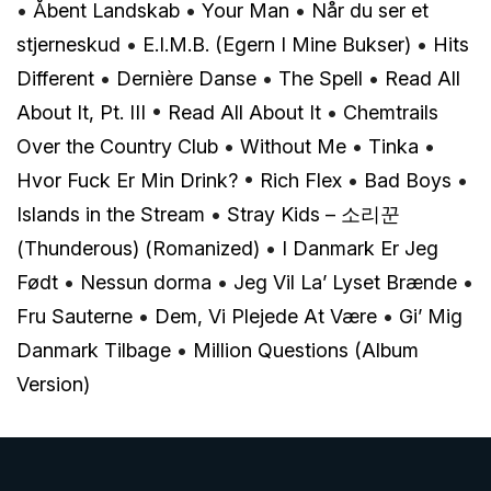
•
Åbent Landskab
•
Your Man
•
Når du ser et
stjerneskud
•
E.I.M.B. (Egern I Mine Bukser)
•
Hits
Different
•
Dernière Danse
•
The Spell
•
Read All
About It, Pt. III
•
Read All About It
•
Chemtrails
Over the Country Club
•
Without Me
•
Tinka
•
Hvor Fuck Er Min Drink?
•
Rich Flex
•
Bad Boys
•
Islands in the Stream
•
Stray Kids – 소리꾼
(Thunderous) (Romanized)
•
I Danmark Er Jeg
Født
•
Nessun dorma
•
Jeg Vil La’ Lyset Brænde
•
Fru Sauterne
•
Dem, Vi Plejede At Være
•
Gi’ Mig
Danmark Tilbage
•
Million Questions (Album
Version)