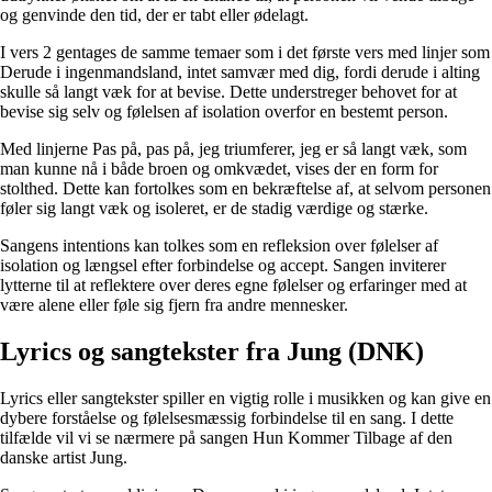
og genvinde den tid, der er tabt eller ødelagt.
I vers 2 gentages de samme temaer som i det første vers med linjer som
Derude i ingenmandsland, intet samvær med dig, fordi derude i alting
skulle så langt væk for at bevise. Dette understreger behovet for at
bevise sig selv og følelsen af isolation overfor en bestemt person.
Med linjerne Pas på, pas på, jeg triumferer, jeg er så langt væk, som
man kunne nå i både broen og omkvædet, vises der en form for
stolthed. Dette kan fortolkes som en bekræftelse af, at selvom personen
føler sig langt væk og isoleret, er de stadig værdige og stærke.
Sangens intentions kan tolkes som en refleksion over følelser af
isolation og længsel efter forbindelse og accept. Sangen inviterer
lytterne til at reflektere over deres egne følelser og erfaringer med at
være alene eller føle sig fjern fra andre mennesker.
Lyrics og sangtekster fra Jung (DNK)
Lyrics eller sangtekster spiller en vigtig rolle i musikken og kan give en
dybere forståelse og følelsesmæssig forbindelse til en sang. I dette
tilfælde vil vi se nærmere på sangen Hun Kommer Tilbage af den
danske artist Jung.