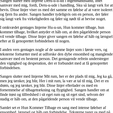
Sangen starter med linjerne Deru-u-u-ud i ingenmandsland, Intet
samvær med mig, fordi, Deru-u-ude i handling, Sku så langt væk for at
bevis. Disse linjer viser os med det samme en følelse af at være isoleret
og fjern fra andre. Sangen handler tydeligvis om en person, der føler
sig langt væk fra virkeligheden og føler sig nødt til at bevise noget.
I omkvædet gentages linjerne Hu-u-un, Hun kommer tilbage, hun
kommer tilbage, hvilket antyder et håb om, at den pågældende person
vil vende tilbage. Disse linjer giver sangen en følelse af håb og længsel
efter at få genoprettet forbindelsen til nogen.
I anden vers gentages nogle af de samme linjer som i første vers, og
teksterne fortsætter med at udforske den dybe ensomhed og manglende
samvær med en bestemt person. Det gentagende refrein understreger
den vigtighed og desperation, der er forbundet med at få genoprettet
forbindelsen.
Sangen slutter med linjerne Mit rum, her er der plads til mig, Jeg ka gå,
men jeg tænker, jeg blir, Her i mit rum, la vær at tal til mig, Det er en
drøm, og jeg tænker, jeg blir. Disse linjer efterlader os med en
fornemmelse af tilbagetrækning og flygtighed. Sangen handler om at
finde trøst og tilfredshed i sit eget rum og sit eget sind, selvom der
stadig er håb om, at den pågældende person vil vende tilbage.
Samlet set er Hun Kommer Tilbage en sang med intense følelser af
ensomhed, længsel og håb om forbindelse. Teksterne tager os med på