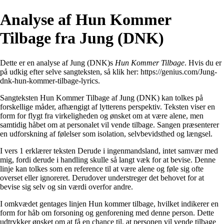
Analyse af Hun Kommer
Tilbage fra Jung (DNK)
Dette er en analyse af Jung (DNK)s
Hun Kommer Tilbage
. Hvis du er
på udkig efter selve sangteksten, så klik her:
https://genius.com/Jung-
dnk-hun-kommer-tilbage-lyrics
.
Sangteksten Hun Kommer Tilbage af Jung (DNK) kan tolkes på
forskellige måder, afhængigt af lytterens perspektiv. Teksten viser en
form for flygt fra virkeligheden og ønsket om at være alene, men
samtidig håbet om at personalet vil vende tilbage. Sangen præsenterer
en udforskning af følelser som isolation, selvbevidsthed og længsel.
I vers 1 erklærer teksten Derude i ingenmandsland, intet samvær med
mig, fordi derude i handling skulle så langt væk for at bevise. Denne
linje kan tolkes som en reference til at være alene og føle sig ofte
overset eller ignoreret. Derudover understreger det behovet for at
bevise sig selv og sin værdi overfor andre.
I omkvædet gentages linjen Hun kommer tilbage, hvilket indikerer en
form for håb om forsoning og genforening med denne person. Dette
udtrykker ønsket om at få en chance til, at personen vil vende tilbage