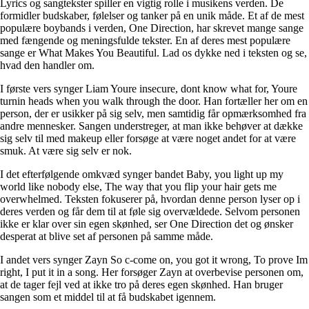
Lyrics og sangtekster spiller en vigtig rolle i musikens verden. De
formidler budskaber, følelser og tanker på en unik måde. Et af de mest
populære boybands i verden, One Direction, har skrevet mange sange
med fængende og meningsfulde tekster. En af deres mest populære
sange er What Makes You Beautiful. Lad os dykke ned i teksten og se,
hvad den handler om.
I første vers synger Liam Youre insecure, dont know what for, Youre
turnin heads when you walk through the door. Han fortæller her om en
person, der er usikker på sig selv, men samtidig får opmærksomhed fra
andre mennesker. Sangen understreger, at man ikke behøver at dække
sig selv til med makeup eller forsøge at være noget andet for at være
smuk. At være sig selv er nok.
I det efterfølgende omkvæd synger bandet Baby, you light up my
world like nobody else, The way that you flip your hair gets me
overwhelmed. Teksten fokuserer på, hvordan denne person lyser op i
deres verden og får dem til at føle sig overvældede. Selvom personen
ikke er klar over sin egen skønhed, ser One Direction det og ønsker
desperat at blive set af personen på samme måde.
I andet vers synger Zayn So c-come on, you got it wrong, To prove Im
right, I put it in a song. Her forsøger Zayn at overbevise personen om,
at de tager fejl ved at ikke tro på deres egen skønhed. Han bruger
sangen som et middel til at få budskabet igennem.