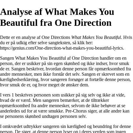
Analyse af What Makes You
Beautiful fra One Direction
Dette er en analyse af One Directions
What Makes You Beautiful
. Hvis
du er på udkig efter selve sangteksten, så klik her:
https://genius.com/One-direction-what-makes-you-beautiful-lyrics
.
Sangen What Makes You Beautiful af One Direction handler om en
person, der er usikker på sin egen skønhed og ikke indser, hvor smuk
de er. Sangen beskriver, hvordan denne person får opmærksomhed fra
andre mennesker, men ikke forstår det selv. Sangen er skrevet som en
kærlighedserklæring, hvor sangeren forsøger at fortælle denne person,
hvor smuk de er, og hvor meget de ønsker dem.
I vers 1 beskrives personen som usikker på sig selv og ikke at vide,
hvad de er værd. Men sangeren bemærker, at de tiltrækker
opmærksomhed fra andre mennesker, selvom de ikke behøver at se
anderledes ud for at være smukke. Pre-Chorus siger, at alle andre kan
se personens skønhed undtagen personen selv.
I omkvædet udtrykker sangeren sin kærlighed og beundring for denne
person. De siger, at denne person lyser op i deres verden som ingen