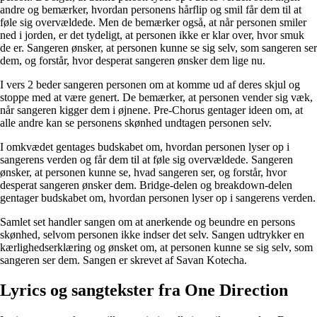
andre og bemærker, hvordan personens hårflip og smil får dem til at
føle sig overvældede. Men de bemærker også, at når personen smiler
ned i jorden, er det tydeligt, at personen ikke er klar over, hvor smuk
de er. Sangeren ønsker, at personen kunne se sig selv, som sangeren ser
dem, og forstår, hvor desperat sangeren ønsker dem lige nu.
I vers 2 beder sangeren personen om at komme ud af deres skjul og
stoppe med at være genert. De bemærker, at personen vender sig væk,
når sangeren kigger dem i øjnene. Pre-Chorus gentager ideen om, at
alle andre kan se personens skønhed undtagen personen selv.
I omkvædet gentages budskabet om, hvordan personen lyser op i
sangerens verden og får dem til at føle sig overvældede. Sangeren
ønsker, at personen kunne se, hvad sangeren ser, og forstår, hvor
desperat sangeren ønsker dem. Bridge-delen og breakdown-delen
gentager budskabet om, hvordan personen lyser op i sangerens verden.
Samlet set handler sangen om at anerkende og beundre en persons
skønhed, selvom personen ikke indser det selv. Sangen udtrykker en
kærlighedserklæring og ønsket om, at personen kunne se sig selv, som
sangeren ser dem. Sangen er skrevet af Savan Kotecha.
Lyrics og sangtekster fra One Direction