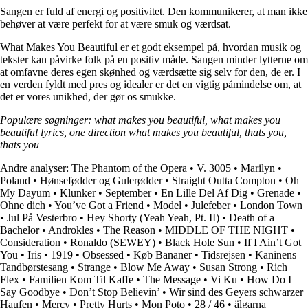
Sangen er fuld af energi og positivitet. Den kommunikerer, at man ikke
behøver at være perfekt for at være smuk og værdsat.
What Makes You Beautiful er et godt eksempel på, hvordan musik og
tekster kan påvirke folk på en positiv måde. Sangen minder lytterne om
at omfavne deres egen skønhed og værdsætte sig selv for den, de er. I
en verden fyldt med pres og idealer er det en vigtig påmindelse om, at
det er vores unikhed, der gør os smukke.
Populære søgninger: what makes you beautiful, what makes you
beautiful lyrics, one direction what makes you beautiful, thats you,
thats you
Andre analyser:
The Phantom of the Opera
•
V. 3005
•
Marilyn
•
Poland
•
Hønsefødder og Gulerødder
•
Straight Outta Compton
•
Oh
My Dayum
•
Klunker
•
September
•
En Lille Del Af Dig
•
Grenade
•
Ohne dich
•
You’ve Got a Friend
•
Model
•
Julefeber
•
London Town
•
Jul På Vesterbro
•
Hey Shorty (Yeah Yeah, Pt. II)
•
Death of a
Bachelor
•
Androkles
•
The Reason
•
MIDDLE OF THE NIGHT
•
Consideration
•
Ronaldo (SEWEY)
•
Black Hole Sun
•
If I Ain’t Got
You
•
Iris
•
1919
•
Obsessed
•
Køb Bananer
•
Tidsrejsen
•
Kaninens
Tandbørstesang
•
Strange
•
Blow Me Away
•
Susan Strong
•
Rich
Flex
•
Familien Kom Til Kaffe
•
The Message
•
Vi Ku
•
How Do I
Say Goodbye
•
Don’t Stop Believin’
•
Wir sind des Geyers schwarzer
Haufen
•
Mercy
•
Pretty Hurts
•
Mon Poto
•
28 / 46
•
älgarna