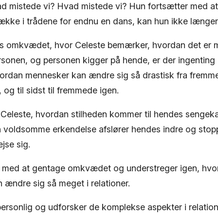
d mistede vi? Hvad mistede vi? Hun fortsætter med at
række i trådene for endnu en dans, kan hun ikke længer
s omkvædet, hvor Celeste bemærker, hvordan det er m
rsonen, og personen kigger på hende, er der ingenting 
vordan mennesker kan ændre sig så drastisk fra fremmed
, og til sidst til fremmede igen.
r Celeste, hvordan stilheden kommer til hendes sengeka
 voldsomme erkendelse afslører hendes indre og stop
jse sig.
f med at gentage omkvædet og understreger igen, hvor 
 ændre sig så meget i relationer.
ersonlig og udforsker de komplekse aspekter i relation