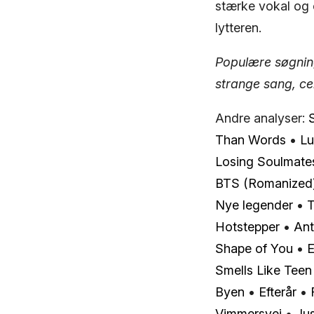
stærke vokal og o
lytteren.
Populære søgning
strange sang, ce
Andre analyser:
Than Words
•
Lu
Losing Soulmate
BTS (Romanized
Nye legender
•
T
Hotstepper
•
An
Shape of You
•
E
Smells Like Teen 
Byen
•
Efterår
•
Vimmersvej
•
Ju