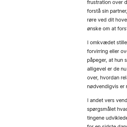
frustration over
forstå sin partne
røre ved dit hove
ønske om at forst
I omkvædet stille
forvirring eller 
påpeger, at hun 
alligevel er de n
over, hvordan rel
nødvendigvis er 
I andet vers vend
spørgsmålet hvad 
tingene udviklede
for en sidste dan