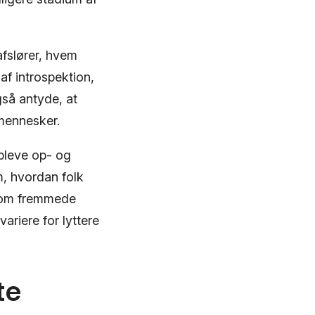
afslører, hvem
af introspektion,
også antyde, at
 mennesker.
opleve op- og
, hvordan folk
 som fremmede
ariere for lyttere
te