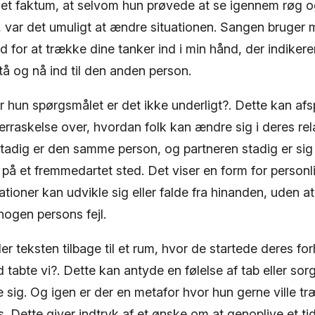
 det faktum, at selvom hun prøvede at se igennem røg o
r, var det umuligt at ændre situationen. Sangen bruger
d for at trække dine tanker ind i min hånd, der indikere
å og nå ind til den anden person.
r hun spørgsmålet er det ikke underligt?. Dette kan afsp
overraskelse over, hvordan folk kan ændre sig i deres rel
stadig er den samme person, og partneren stadig er sig
u på et fremmedartet sted. Det viser en form for personl
ationer kan udvikle sig eller falde fra hinanden, uden at
nogen persons fejl.
er teksten tilbage til et rum, hvor de startede deres forh
tabte vi?. Dette kan antyde en følelse af tab eller sor
 sig. Og igen er der en metafor hvor hun gerne ville tr
s. Dette giver indtryk af et ønske om at genoplive et ti