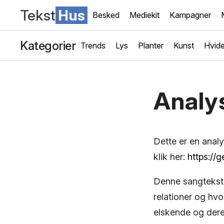
Tekst
Hus
Besked
Mediekit
Kampagner
Kategorier
Trends
Lys
Planter
Kunst
Hvide
Analys
Dette er en anal
klik her:
https://
Denne sangtekst 
relationer og hvo
elskende og der