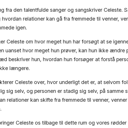
ng fra den talentfulde sanger og sangskriver Celeste. 
hvordan relationer kan gå fra fremmede til venner, ven
emmede igen.
nger Celeste om hvor meget hun har forsøgt at se igen
en uanset hvor meget hun prøver, kan hun ikke ændre på
d beskriver hun, hvordan hun forsøger at forstå pers
kke længere.
terer Celeste over, hvor underligt det er, at selvom fo
dig sig selv, og personen er stadig sig selv, på samme 
 relationer kan skifte fra fremmede til venner, venner 
.
bringer Celeste os tilbage til dette rum og vores rødder o