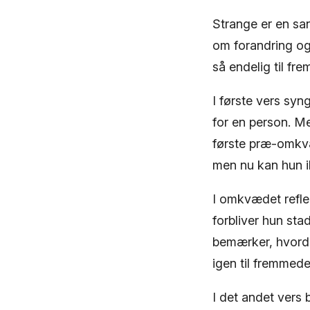
Strange er en sa
om forandring og 
så endelig til fr
I første vers sy
for en person. M
første præ-omkvæ
men nu kan hun i
I omkvædet reflek
forbliver hun sta
bemærker, hvordan
igen til fremmede
I det andet vers 