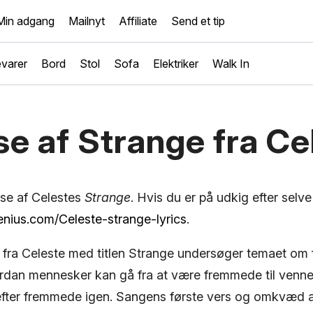
Min adgang
Mailnyt
Affiliate
Send et tip
varer
Bord
Stol
Sofa
Elektriker
Walk In
e af Strange fra Ce
yse af Celestes
Strange
. Hvis du er på udkig efter selv
genius.com/Celeste-strange-lyrics
.
fra Celeste med titlen Strange undersøger temaet om f
rdan mennesker kan gå fra at være fremmede til venner,
efter fremmede igen. Sangens første vers og omkvæd 