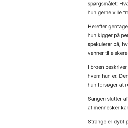
spørgsmålet: Hva
hun gerne ville t
Herefter gentage
hun kigger på pe
spekulerer på, h
venner til elskere
I broen beskrive
hvem hun er. Den
hun forsøger at re
Sangen slutter a
at mennesker kan
Strange er dybt p