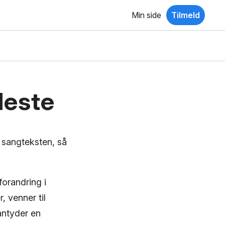
Min side
Tilmeld
leste
e sangteksten, så
orandring i
 venner til
antyder en