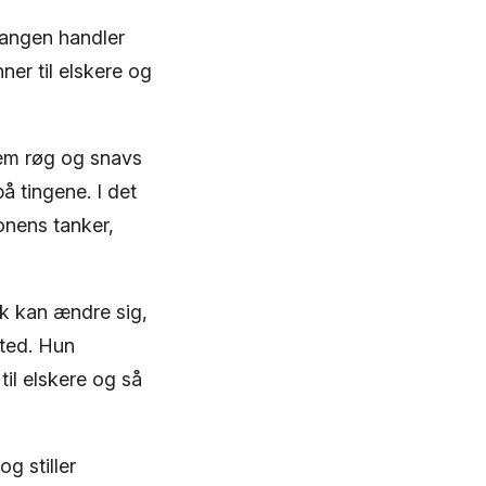
Sangen handler
ner til elskere og
nem røg og snavs
 tingene. I det
onens tanker,
lk kan ændre sig,
sted. Hun
til elskere og så
g stiller