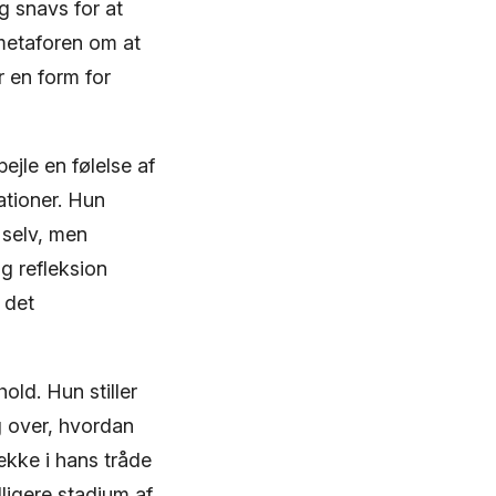
g snavs for at
 metaforen om at
r en form for
ejle en følelse af
ationer. Hun
 selv, men
ig refleksion
 det
old. Hun stiller
g over, hvordan
ække i hans tråde
dligere stadium af