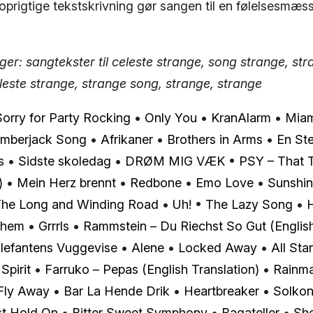
prigtige tekstskrivning gør sangen til en følelsesmæss
er: sangtekster til celeste strange, song strange, str
leste strange, strange song, strange, strange
Sorry for Party Rocking
•
Only You
•
KranAlarm
•
Miam
mberjack Song
•
Afrikaner
•
Brothers in Arms
•
En S
s
•
Sidste skoledag
•
DRØM MIG VÆK
•
PSY – That T
)
•
Mein Herz brennt
•
Redbone
•
Emo Love
•
Sunshin
he Long and Winding Road
•
Uh!
•
The Lazy Song
•
them
•
Grrrls
•
Rammstein – Du Riechst So Gut (English
lefantens Vuggevise
•
Alene
•
Locked Away
•
All Star
Spirit
•
Farruko – Pepas (English Translation)
•
Rainm
Fly Away
•
Bar La Hende Drik
•
Heartbreaker
•
Solko
st Hold On
•
Bitter Sweet Symphony
•
Bagateller
•
Sho