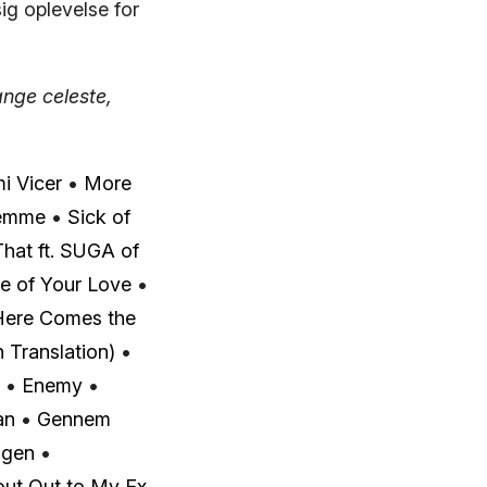
ig oplevelse for
ange celeste,
i Vicer
•
More
temme
•
Sick of
hat ft. SUGA of
e of Your Love
•
Here Comes the
 Translation)
•
•
Enemy
•
an
•
Gennem
ngen
•
ut Out to My Ex