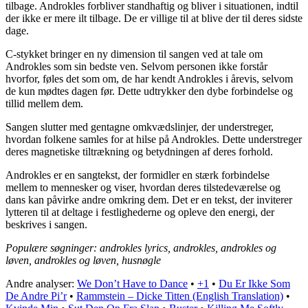
tilbage. Androkles forbliver standhaftig og bliver i situationen, indtil
der ikke er mere ilt tilbage. De er villige til at blive der til deres sidste
dage.
C-stykket bringer en ny dimension til sangen ved at tale om
Androkles som sin bedste ven. Selvom personen ikke forstår
hvorfor, føles det som om, de har kendt Androkles i årevis, selvom
de kun mødtes dagen før. Dette udtrykker den dybe forbindelse og
tillid mellem dem.
Sangen slutter med gentagne omkvædslinjer, der understreger,
hvordan folkene samles for at hilse på Androkles. Dette understreger
deres magnetiske tiltrækning og betydningen af deres forhold.
Androkles er en sangtekst, der formidler en stærk forbindelse
mellem to mennesker og viser, hvordan deres tilstedeværelse og
dans kan påvirke andre omkring dem. Det er en tekst, der inviterer
lytteren til at deltage i festlighederne og opleve den energi, der
beskrives i sangen.
Populære søgninger: androkles lyrics, androkles, androkles og
løven, androkles og løven, husnøgle
Andre analyser:
We Don’t Have to Dance
•
+1
•
Du Er Ikke Som
De Andre Pi’r
•
Rammstein – Dicke Titten (English Translation)
•