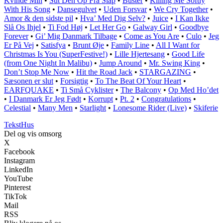
Kvinde Min
•
Sut Den Op Fra Slap
•
Buster
•
Killing Me Softly
With His Song
•
Dansegulvet
•
Uden Forsvar
•
We Cry Together
•
Amor & den sidste pil
•
Hva’ Med Dig Selv?
•
Juice
•
I Kan Ikke
Slå Os Ihjel
•
Ti Fod Høj
•
Let Her Go
•
Galway Girl
•
Goodbye
Forever
•
Gi’ Mig Danmark Tilbage
•
Come as You Are
•
Culo
•
Jeg
Er På Vej
•
Satisfya
•
Brunt Øje
•
Family Line
•
All I Want for
Christmas Is You (SuperFestive!)
•
Lille Hjertesang
•
Good Life
(from One Night In Malibu)
•
Jump Around
•
Mr. Swing King
•
Don’t Stop Me Now
•
Hit the Road Jack
•
STARGAZING
•
Sæsonen er slut
•
Forsigtig
•
To The Beat Of Your Heart
•
EARFQUAKE
•
Ti Små Cyklister
•
The Balcony
•
Op Med Ho’det
•
I Danmark Er Jeg Født
•
Korrupt
•
Pt. 2
•
Congratulations
•
Celestial
•
Many Men
•
Starlight
•
Lonesome Rider (Live)
•
Skiferie
Tekst
Hus
Del og vis omsorg
X
Facebook
Instagram
LinkedIn
YouTube
Pinterest
TikTok
Mail
RSS