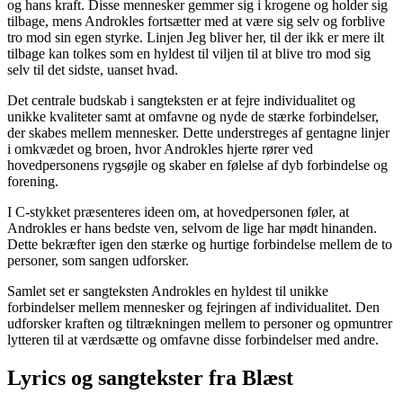
og hans kraft. Disse mennesker gemmer sig i krogene og holder sig
tilbage, mens Androkles fortsætter med at være sig selv og forblive
tro mod sin egen styrke. Linjen Jeg bliver her, til der ikk er mere ilt
tilbage kan tolkes som en hyldest til viljen til at blive tro mod sig
selv til det sidste, uanset hvad.
Det centrale budskab i sangteksten er at fejre individualitet og
unikke kvaliteter samt at omfavne og nyde de stærke forbindelser,
der skabes mellem mennesker. Dette understreges af gentagne linjer
i omkvædet og broen, hvor Androkles hjerte rører ved
hovedpersonens rygsøjle og skaber en følelse af dyb forbindelse og
forening.
I C-stykket præsenteres ideen om, at hovedpersonen føler, at
Androkles er hans bedste ven, selvom de lige har mødt hinanden.
Dette bekræfter igen den stærke og hurtige forbindelse mellem de to
personer, som sangen udforsker.
Samlet set er sangteksten Androkles en hyldest til unikke
forbindelser mellem mennesker og fejringen af individualitet. Den
udforsker kraften og tiltrækningen mellem to personer og opmuntrer
lytteren til at værdsætte og omfavne disse forbindelser med andre.
Lyrics og sangtekster fra Blæst