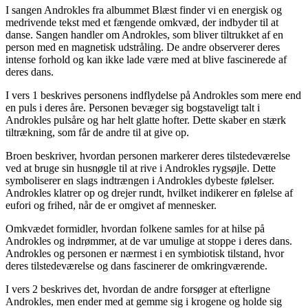
I sangen Androkles fra albummet Blæst finder vi en energisk og
medrivende tekst med et fængende omkvæd, der indbyder til at
danse. Sangen handler om Androkles, som bliver tiltrukket af en
person med en magnetisk udstråling. De andre observerer deres
intense forhold og kan ikke lade være med at blive fascinerede af
deres dans.
I vers 1 beskrives personens indflydelse på Androkles som mere end
en puls i deres åre. Personen bevæger sig bogstaveligt talt i
Androkles pulsåre og har helt glatte hofter. Dette skaber en stærk
tiltrækning, som får de andre til at give op.
Broen beskriver, hvordan personen markerer deres tilstedeværelse
ved at bruge sin husnøgle til at rive i Androkles rygsøjle. Dette
symboliserer en slags indtrængen i Androkles dybeste følelser.
Androkles klatrer op og drejer rundt, hvilket indikerer en følelse af
eufori og frihed, når de er omgivet af mennesker.
Omkvædet formidler, hvordan folkene samles for at hilse på
Androkles og indrømmer, at de var umulige at stoppe i deres dans.
Androkles og personen er nærmest i en symbiotisk tilstand, hvor
deres tilstedeværelse og dans fascinerer de omkringværende.
I vers 2 beskrives det, hvordan de andre forsøger at efterligne
Androkles, men ender med at gemme sig i krogene og holde sig