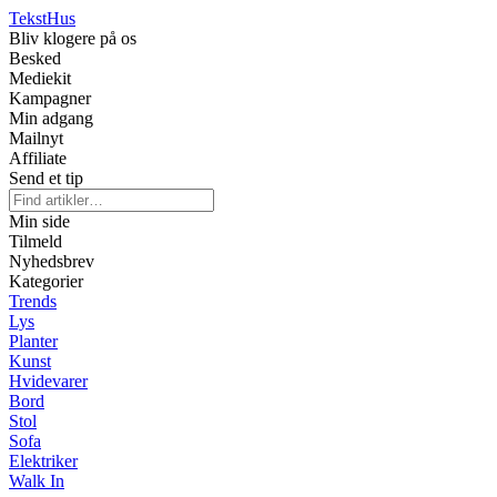
Tekst
Hus
Bliv klogere på os
Besked
Mediekit
Kampagner
Min adgang
Mailnyt
Affiliate
Send et tip
Min side
Tilmeld
Nyhedsbrev
Kategorier
Trends
Lys
Planter
Kunst
Hvidevarer
Bord
Stol
Sofa
Elektriker
Walk In