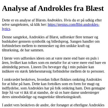
Analyse af Androkles fra Blæst
Dette er en analyse af Blæsts
Androkles
. Hvis du er på udkig efter
selve sangteksten, så klik her:
https://genius.com/Blst-androkles-
lyrics
.
Denne sangtekst, Androkles af Blæst, udforsker flere temaer og
budskaber gennem symbolik og billedsprog. Sangen handler om
forbindelsen mellem to mennesker og den unikke kraft og
tiltrækning, de har sammen.
I første vers udforskes ideen om at være mere end bare en puls i
åren, hvilket kan tolkes som en metafor for at være mere end bare en
almindelig person. Lineen Du bevæger dig i min pulsåre kan
indikere en stærk følelsesmæssig forbindelse mellem de to personer.
I omkvædet beskrives, hvordan folket flokkes omkring Androkles
for at hilse på ham. Dette kan fortolkes som en form for magt og
indflydelse, som Androkles har på folk omkring ham. Den gentagne
linje Så var vi ikk til at standse, de så os bare danse understreger
deres uimodståelige og magnetiske tiltrækningskraft.
I andet vers beskrives de andre, der forsøger at efterligne Androkles