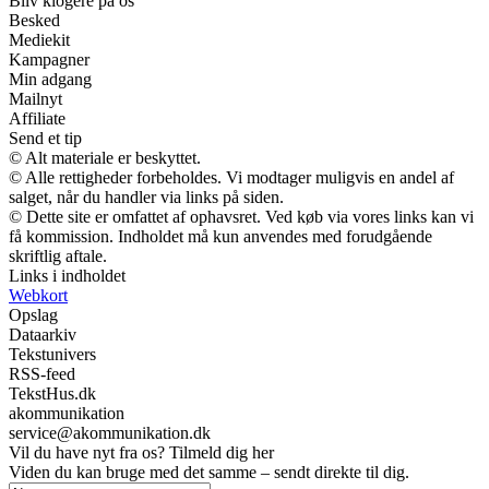
Bliv klogere på os
Besked
Mediekit
Kampagner
Min adgang
Mailnyt
Affiliate
Send et tip
© Alt materiale er beskyttet.
© Alle rettigheder forbeholdes. Vi modtager muligvis en andel af
salget, når du handler via links på siden.
© Dette site er omfattet af ophavsret. Ved køb via vores links kan vi
få kommission. Indholdet må kun anvendes med forudgående
skriftlig aftale.
Links i indholdet
Webkort
Opslag
Dataarkiv
Tekstunivers
RSS-feed
TekstHus.dk
akommunikation
service@akommunikation.dk
Vil du have nyt fra os? Tilmeld dig her
Viden du kan bruge med det samme – sendt direkte til dig.