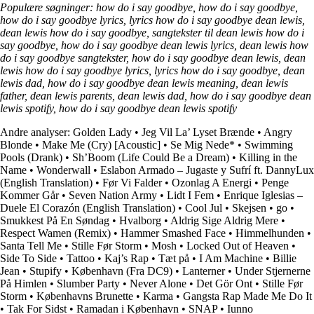
Populære søgninger: how do i say goodbye, how do i say goodbye,
how do i say goodbye lyrics, lyrics how do i say goodbye dean lewis,
dean lewis how do i say goodbye, sangtekster til dean lewis how do i
say goodbye, how do i say goodbye dean lewis lyrics, dean lewis how
do i say goodbye sangtekster, how do i say goodbye dean lewis, dean
lewis how do i say goodbye lyrics, lyrics how do i say goodbye, dean
lewis dad, how do i say goodbye dean lewis meaning, dean lewis
father, dean lewis parents, dean lewis dad, how do i say goodbye dean
lewis spotify, how do i say goodbye dean lewis spotify
Andre analyser:
Golden Lady
•
Jeg Vil La’ Lyset Brænde
•
Angry
Blonde
•
Make Me (Cry) [Acoustic]
•
Se Mig Nede*
•
Swimming
Pools (Drank)
•
Sh’Boom (Life Could Be a Dream)
•
Killing in the
Name
•
Wonderwall
•
Eslabon Armado – Jugaste y Sufrí ft. DannyLux
(English Translation)
•
Før Vi Falder
•
Ozonlag A Energi
•
Penge
Kommer Går
•
Seven Nation Army
•
Lidt I Fem
•
Enrique Iglesias –
Duele El Corazón (English Translation)
•
Cool Jul
•
Skejsen
•
​go
•
Smukkest På En Søndag
•
Hvalborg
•
Aldrig Sige Aldrig Mere
•
Respect Wamen (Remix)
•
Hammer Smashed Face
•
Himmelhunden
•
Santa Tell Me
•
Stille Før Storm
•
Mosh
•
Locked Out of Heaven
•
Side To Side
•
Tattoo
•
Kaj’s Rap
•
Tæt på
•
I Am Machine
•
Billie
Jean
•
Stupify
•
København (Fra DC9)
•
Lanterner
•
Under Stjernerne
På Himlen
•
Slumber Party
•
Never Alone
•
Det Gör Ont
•
Stille Før
Storm
•
Københavns Brunette
•
Karma
•
Gangsta Rap Made Me Do It
•
Tak For Sidst
•
Ramadan i København
•
SNAP
•
Iunno