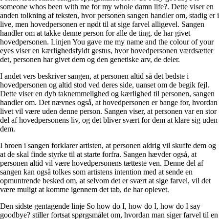
someone whos been with me for my whole damn life?. Dette viser en
anden tolkning af teksten, hvor personen sangen handler om, stadig er i
live, men hovedpersonen er nødt til at sige farvel alligevel. Sangen
handler om at takke denne person for alle de ting, de har givet
hovedpersonen. Linjen You gave me my name and the colour of your
eyes viser en kærlighedsfyldt gestus, hvor hovedpersonen værdsætter
det, personen har givet dem og den genetiske arv, de deler.
I andet vers beskriver sangen, at personen altid så det bedste i
hovedpersonen og altid stod ved deres side, uanset om de begik fejl.
Dette viser en dyb taknemmelighed og kærlighed til personen, sangen
handler om. Det nævnes også, at hovedpersonen er bange for, hvordan
livet vil være uden denne person. Sangen viser, at personen var en stor
del af hovedpersonens liv, og det bliver svært for dem at klare sig uden
dem.
I broen i sangen forklarer artisten, at personen aldrig vil skuffe dem og
at de skal finde styrke til at starte forfra. Sangen hævder også, at
personen altid vil være hovedpersonens tætteste ven. Denne del af
sangen kan også tolkes som artistens intention med at sende en
opmuntrende besked om, at selvom det er svært at sige farvel, vil det
være muligt at komme igennem det tab, de har oplevet.
Den sidste gentagende linje So how do I, how do I, how do I say
goodbye? stiller fortsat spørgsmålet om, hvordan man siger farvel til en