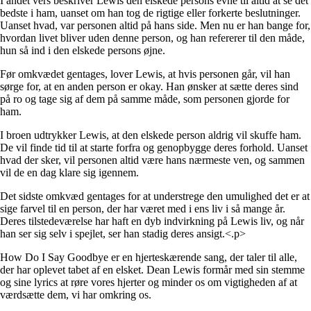
I andet vers beskriver Lewis den elskede persons evne til altid at se det
bedste i ham, uanset om han tog de rigtige eller forkerte beslutninger.
Uanset hvad, var personen altid på hans side. Men nu er han bange for,
hvordan livet bliver uden denne person, og han refererer til den måde,
hun så ind i den elskede persons øjne.
Før omkvædet gentages, lover Lewis, at hvis personen går, vil han
sørge for, at en anden person er okay. Han ønsker at sætte deres sind
på ro og tage sig af dem på samme måde, som personen gjorde for
ham.
I broen udtrykker Lewis, at den elskede person aldrig vil skuffe ham.
De vil finde tid til at starte forfra og genopbygge deres forhold. Uanset
hvad der sker, vil personen altid være hans nærmeste ven, og sammen
vil de en dag klare sig igennem.
Det sidste omkvæd gentages for at understrege den umulighed det er at
sige farvel til en person, der har været med i ens liv i så mange år.
Deres tilstedeværelse har haft en dyb indvirkning på Lewis liv, og når
han ser sig selv i spejlet, ser han stadig deres ansigt.<.p>
How Do I Say Goodbye er en hjerteskærende sang, der taler til alle,
der har oplevet tabet af en elsket. Dean Lewis formår med sin stemme
og sine lyrics at røre vores hjerter og minder os om vigtigheden af at
værdsætte dem, vi har omkring os.