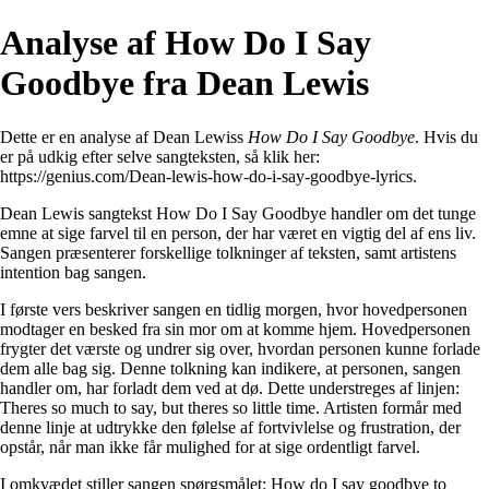
Analyse af How Do I Say
Goodbye fra Dean Lewis
Dette er en analyse af Dean Lewiss
How Do I Say Goodbye
. Hvis du
er på udkig efter selve sangteksten, så klik her:
https://genius.com/Dean-lewis-how-do-i-say-goodbye-lyrics
.
Dean Lewis sangtekst How Do I Say Goodbye handler om det tunge
emne at sige farvel til en person, der har været en vigtig del af ens liv.
Sangen præsenterer forskellige tolkninger af teksten, samt artistens
intention bag sangen.
I første vers beskriver sangen en tidlig morgen, hvor hovedpersonen
modtager en besked fra sin mor om at komme hjem. Hovedpersonen
frygter det værste og undrer sig over, hvordan personen kunne forlade
dem alle bag sig. Denne tolkning kan indikere, at personen, sangen
handler om, har forladt dem ved at dø. Dette understreges af linjen:
Theres so much to say, but theres so little time. Artisten formår med
denne linje at udtrykke den følelse af fortvivlelse og frustration, der
opstår, når man ikke får mulighed for at sige ordentligt farvel.
I omkvædet stiller sangen spørgsmålet: How do I say goodbye to