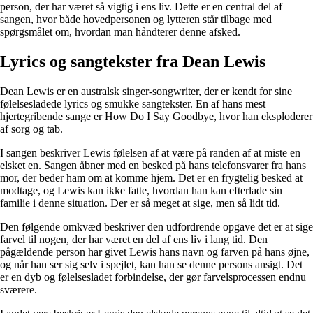
person, der har været så vigtig i ens liv. Dette er en central del af
sangen, hvor både hovedpersonen og lytteren står tilbage med
spørgsmålet om, hvordan man håndterer denne afsked.
Lyrics og sangtekster fra Dean Lewis
Dean Lewis er en australsk singer-songwriter, der er kendt for sine
følelsesladede lyrics og smukke sangtekster. En af hans mest
hjertegribende sange er How Do I Say Goodbye, hvor han eksploderer
af sorg og tab.
I sangen beskriver Lewis følelsen af at være på randen af at miste en
elsket en. Sangen åbner med en besked på hans telefonsvarer fra hans
mor, der beder ham om at komme hjem. Det er en frygtelig besked at
modtage, og Lewis kan ikke fatte, hvordan han kan efterlade sin
familie i denne situation. Der er så meget at sige, men så lidt tid.
Den følgende omkvæd beskriver den udfordrende opgave det er at sige
farvel til nogen, der har været en del af ens liv i lang tid. Den
pågældende person har givet Lewis hans navn og farven på hans øjne,
og når han ser sig selv i spejlet, kan han se denne persons ansigt. Det
er en dyb og følelsesladet forbindelse, der gør farvelsprocessen endnu
sværere.