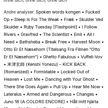
ohne dich, ohne dich, ohne dich
Andre analyser:
Spoken words kongen
•
Fucked
Op
•
Sleep Is For The Weak
•
Fræk
•
Skulder Ved
Skulder
•
Ruby Tuesday [Flashpoint]
•
I Follow
Rivers
•
Gravfred
•
The Scientist
•
Emil
•
All I
Need
•
Bathsheba
•
Break Free
•
Harvest Moon
•
Otto Er Et Næsehorn (Titelsang Fra Filmen ”Otto
Er Et Næsehorn”)
•
Ghetto Fabulous
•
Vuffeli-Vov
•
米津玄師 (Kenshi Yonezu) – KICK BACK
(Romanized)
•
Formidable
•
Locked Out of
Heaven
•
Lost Me
•
Dancing with Your Ghost
•
There She Goes Again
•
Pull Up
•
Hear Me Now
•
Lateralus
•
Armed and Dangerous
•
Changes
•
Juno 18 (A COLORS ENCORE)
•
Håll mitt hjärta