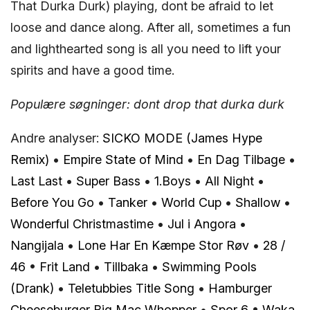
That Durka Durk) playing, dont be afraid to let
loose and dance along. After all, sometimes a fun
and lighthearted song is all you need to lift your
spirits and have a good time.
Populære søgninger: dont drop that durka durk
Andre analyser:
SICKO MODE (James Hype
Remix)
•
Empire State of Mind
•
En Dag Tilbage
•
Last Last
•
Super Bass
•
1.Boys
•
All Night
•
Before You Go
•
Tanker
•
World Cup
•
Shallow
•
Wonderful Christmastime
•
Jul i Angora
•
Nangijala
•
Lone Har En Kæmpe Stor Røv
•
28 /
46
•
Frit Land
•
Tillbaka
•
Swimming Pools
(Drank)
•
Teletubbies Title Song
•
Hamburger
Cheeseburger Big Mac Whopper
•
Spor 6
•
Waka