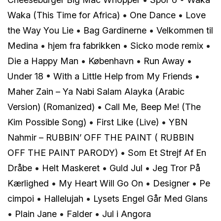
Waka (This Time for Africa)
•
One Dance
•
Love
the Way You Lie
•
Bag Gardinerne
•
Velkommen til
Medina
•
​hjem fra fabrikken
•
Sicko mode remix
•
Die a Happy Man
•
København
•
Run Away
•
Under 18
•
With a Little Help from My Friends
•
Maher Zain – Ya Nabi Salam Alayka (Arabic
Version) (Romanized)
•
Call Me, Beep Me! (The
Kim Possible Song)
•
First Like (Live)
•
YBN
Nahmir – RUBBIN’ OFF THE PAINT ( RUBBIN
OFF THE PAINT PARODY)
•
Som Et Strejf Af En
Dråbe
•
Helt Maskeret
•
Guld Jul
•
Jeg Tror På
Kærlighed
•
My Heart Will Go On
•
Designer
•
Pe
cimpoi
•
Hallelujah
•
Lysets Engel Går Med Glans
•
Plain Jane
•
Falder
•
Jul i Angora